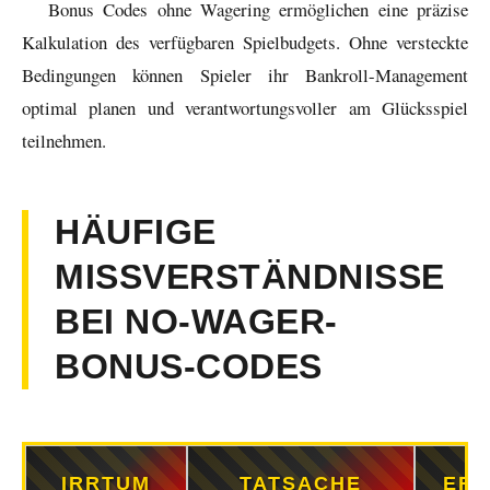
Bonus Codes ohne Wagering ermöglichen eine präzise
Kalkulation des verfügbaren Spielbudgets. Ohne versteckte
Bedingungen können Spieler ihr Bankroll-Management
optimal planen und verantwortungsvoller am Glücksspiel
teilnehmen.
HÄUFIGE
MISSVERSTÄNDNISSE
BEI NO-WAGER-
BONUS-CODES
IRRTUM
TATSACHE
ER