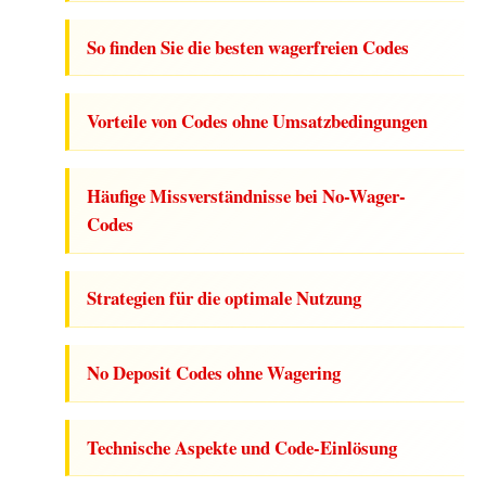
So finden Sie die besten wagerfreien Codes
Vorteile von Codes ohne Umsatzbedingungen
Häufige Missverständnisse bei No-Wager-
Codes
Strategien für die optimale Nutzung
No Deposit Codes ohne Wagering
Technische Aspekte und Code-Einlösung