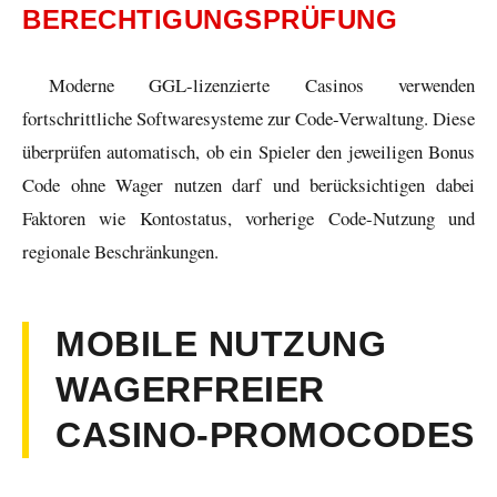
BERECHTIGUNGSPRÜFUNG
Moderne GGL-lizenzierte Casinos verwenden
fortschrittliche Softwaresysteme zur Code-Verwaltung. Diese
überprüfen automatisch, ob ein Spieler den jeweiligen Bonus
Code ohne Wager nutzen darf und berücksichtigen dabei
Faktoren wie Kontostatus, vorherige Code-Nutzung und
regionale Beschränkungen.
MOBILE NUTZUNG
WAGERFREIER
CASINO-PROMOCODES