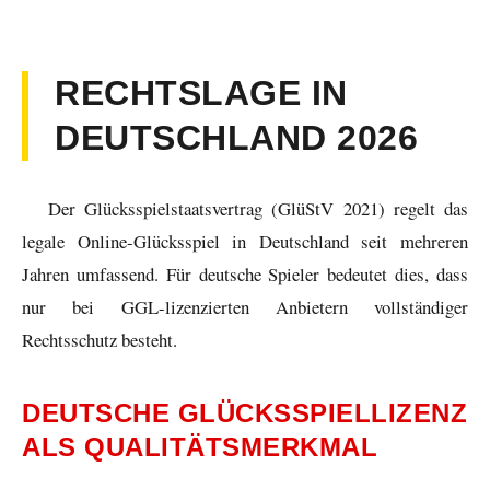
RECHTSLAGE IN
DEUTSCHLAND 2026
Der Glücksspielstaatsvertrag (GlüStV 2021) regelt das
legale Online-Glücksspiel in Deutschland seit mehreren
Jahren umfassend. Für deutsche Spieler bedeutet dies, dass
nur bei GGL-lizenzierten Anbietern vollständiger
Rechtsschutz besteht.
DEUTSCHE GLÜCKSSPIELLIZENZ
ALS QUALITÄTSMERKMAL