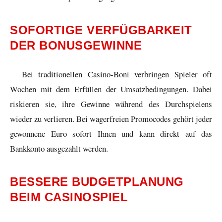
SOFORTIGE VERFÜGBARKEIT
DER BONUSGEWINNE
Bei traditionellen Casino-Boni verbringen Spieler oft
Wochen mit dem Erfüllen der Umsatzbedingungen. Dabei
riskieren sie, ihre Gewinne während des Durchspielens
wieder zu verlieren. Bei wagerfreien Promocodes gehört jeder
gewonnene Euro sofort Ihnen und kann direkt auf das
Bankkonto ausgezahlt werden.
BESSERE BUDGETPLANUNG
BEIM CASINOSPIEL