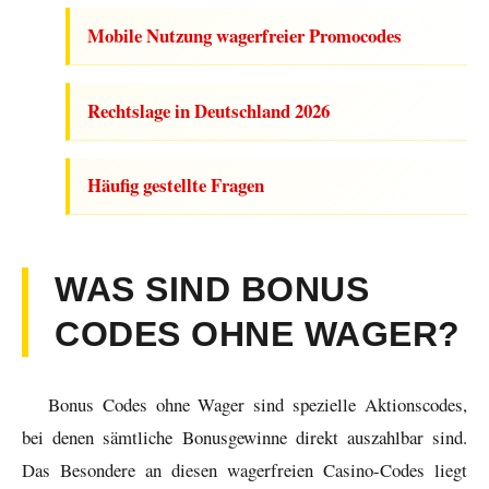
Mobile Nutzung wagerfreier Promocodes
Rechtslage in Deutschland 2026
Häufig gestellte Fragen
WAS SIND BONUS
CODES OHNE WAGER?
Bonus Codes ohne Wager sind spezielle Aktionscodes,
bei denen sämtliche Bonusgewinne direkt auszahlbar sind.
Das Besondere an diesen wagerfreien Casino-Codes liegt