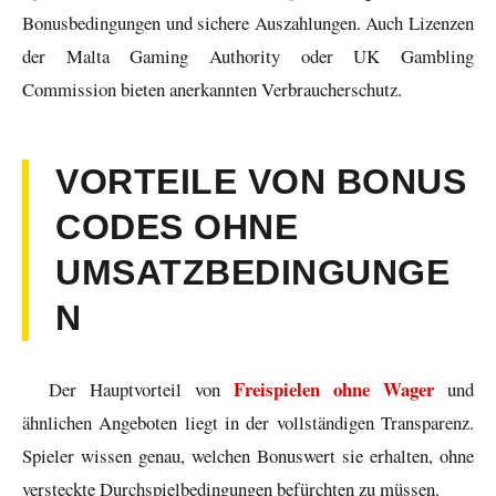
Bonusbedingungen und sichere Auszahlungen. Auch Lizenzen
der Malta Gaming Authority oder UK Gambling
Commission bieten anerkannten Verbraucherschutz.
VORTEILE VON BONUS
CODES OHNE
UMSATZBEDINGUNGE
N
Freispielen ohne Wager
Der Hauptvorteil von
und
ähnlichen Angeboten liegt in der vollständigen Transparenz.
Spieler wissen genau, welchen Bonuswert sie erhalten, ohne
versteckte Durchspielbedingungen befürchten zu müssen.