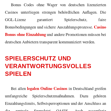
Bonus Codes ohne Wager von deutschen lizenzierten
Casinos unterliegen strengen behördlichen Auflagen. Die
GGL-Lizenz garantiert Spielerschutz, faire
Casino
Bonusbedingungen und sichere Auszahlungsprozesse.
Bonus ohne Einzahlung
und andere Promotionen müssen bei
deutschen Anbietern transparent kommuniziert werden.
SPIELERSCHUTZ UND
VERANTWORTUNGSVOLLES
SPIELEN
legalen Online Casinos
Bei allen
in Deutschland greifen
umfangreiche Spielerschutzmaßnahmen. Dazu gehören
Einzahlungslimits, Selbstsperroptionen und der Anschluss an
die zentrale Sperrdatei OASIS. Auch wagerfreie