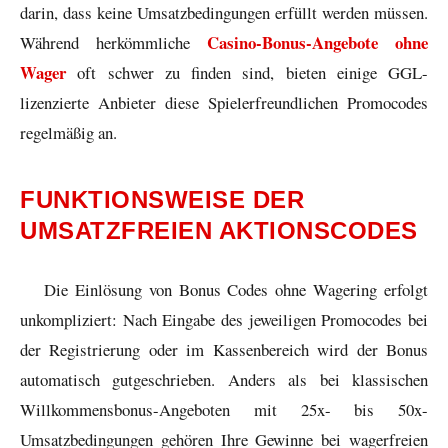
darin, dass keine Umsatzbedingungen erfüllt werden müssen.
Casino-Bonus-Angebote ohne
Während herkömmliche
Wager
oft schwer zu finden sind, bieten einige GGL-
lizenzierte Anbieter diese Spielerfreundlichen Promocodes
regelmäßig an.
FUNKTIONSWEISE DER
UMSATZFREIEN AKTIONSCODES
Die Einlösung von Bonus Codes ohne Wagering erfolgt
unkompliziert: Nach Eingabe des jeweiligen Promocodes bei
der Registrierung oder im Kassenbereich wird der Bonus
automatisch gutgeschrieben. Anders als bei klassischen
Willkommensbonus-Angeboten mit 25x- bis 50x-
Umsatzbedingungen gehören Ihre Gewinne bei wagerfreien