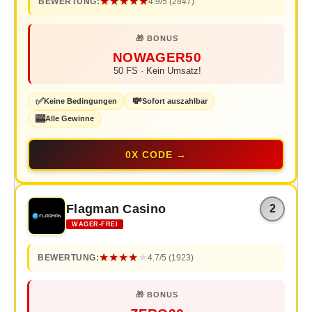
★★★★★
4.9/5 (2847)
NOWAGER50
50 FS · Kein Umsatz!
✅
💸
Keine Bedingungen
Sofort auszahlbar
🎰
Alle Gewinne
0X CODE →
Flagman Casino
2
WAGER-FREI
★★★★
★
4.7/5 (1923)