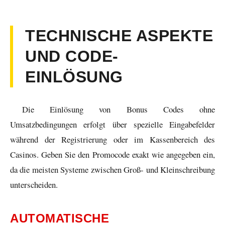
TECHNISCHE ASPEKTE
UND CODE-
EINLÖSUNG
Die Einlösung von Bonus Codes ohne
Umsatzbedingungen erfolgt über spezielle Eingabefelder
während der Registrierung oder im Kassenbereich des
Casinos. Geben Sie den Promocode exakt wie angegeben ein,
da die meisten Systeme zwischen Groß- und Kleinschreibung
unterscheiden.
AUTOMATISCHE