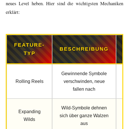
neues Level heben. Hier sind die wichtigsten Mechaniken
erklärt:
FEATURE-
B
BESCHREIBUNG
TYP
Gewinnende Symbole
Rolling Reels
verschwinden, neue
Ro
fallen nach
D
Wild-Symbole dehnen
Th
Expanding
sich über ganze Walzen
Wilds
aus