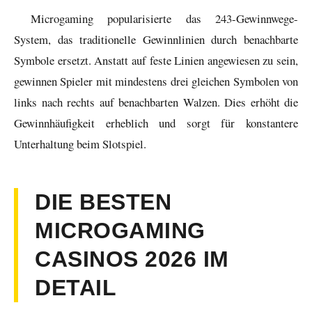
Microgaming popularisierte das 243-Gewinnwege-
System, das traditionelle Gewinnlinien durch benachbarte
Symbole ersetzt. Anstatt auf feste Linien angewiesen zu sein,
gewinnen Spieler mit mindestens drei gleichen Symbolen von
links nach rechts auf benachbarten Walzen. Dies erhöht die
Gewinnhäufigkeit erheblich und sorgt für konstantere
Unterhaltung beim Slotspiel.
DIE BESTEN
MICROGAMING
CASINOS 2026 IM
DETAIL