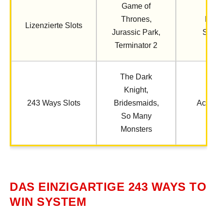
Game of
Thrones,
Fil
Lizenzierte Slots
Jurassic Park,
Ser
Terminator 2
The Dark
Knight,
243 Ways Slots
Bridesmaids,
Actio
So Many
Monsters
DAS EINZIGARTIGE 243 WAYS TO
WIN SYSTEM