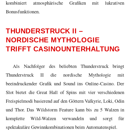
kombiniert atmosphärische Grafiken mit lukrativen
Bonusfunktionen.
THUNDERSTRUCK II –
NORDISCHE MYTHOLOGIE
TRIFFT CASINOUNTERHALTUNG
Als Nachfolger des beliebten Thunderstruck bringt
Thunderstruck II die nordische Mythologie mit
beeindruckender Grafik und Sound ins Online-Casino. Der
Slot bietet die Great Hall of Spins mit vier verschiedenen
Freispielmodi basierend auf den Göttern Valkyrie, Loki, Odin
und Thor. Das Wildstorm Feature kann bis zu 5 Walzen in
komplette Wild-Walzen verwandeln und sorgt für
spektakuläre Gewinnkombinationen beim Automatenspiel.