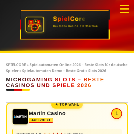
Skip
to
content
SPIELCORE
»
Spielautomaten Online 2026 – Beste Slots für deutsche
Spieler
»
Spielautomaten Demo – Beste Gratis Slots 2026
MICROGAMING SLOTS – BESTE
CASINOS UND SPIELE 2026
Martin Casino
1
JACKPOT #1