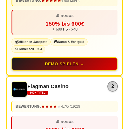
★★★★★
4.9/5 (2847)
150% bis 600€
+ 600 FS · x40
💰
🎮
Millionen-Jackpots
Demo & Echtgeld
⚡
Pionier seit 1994
DEMO SPIELEN →
Flagman Casino
2
800+ TITEL
★★★★
★
4.7/5 (1923)