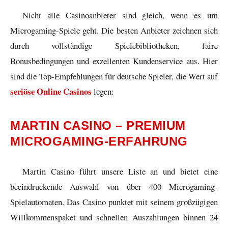
Nicht alle Casinoanbieter sind gleich, wenn es um
Microgaming-Spiele geht. Die besten Anbieter zeichnen sich
durch vollständige Spielebibliotheken, faire
Bonusbedingungen und exzellenten Kundenservice aus. Hier
sind die Top-Empfehlungen für deutsche Spieler, die Wert auf
seriöse Online Casinos
legen:
MARTIN CASINO – PREMIUM
MICROGAMING-ERFAHRUNG
Martin Casino führt unsere Liste an und bietet eine
beeindruckende Auswahl von über 400 Microgaming-
Spielautomaten. Das Casino punktet mit seinem großzügigen
Willkommenspaket und schnellen Auszahlungen binnen 24