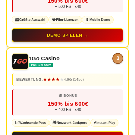
150% bis 600€
+ 500 FS · x40
🎰
💎
📱
Größte Auswahl
Film-Lizenzen
Mobile Demo
DEMO SPIELEN →
1Go Casino
3
PROGRESSIV
★★★★
★
4.6/5 (1456)
150% bis 600€
+ 400 FS · x40
📈
🎁
⚡
Wachsende Pots
Netzwerk-Jackpots
Instant Play