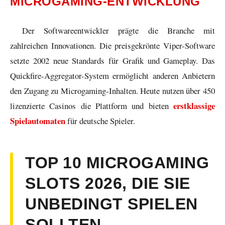
MICROGAMING-ENTWICKLUNG
Der Softwareentwickler prägte die Branche mit
zahlreichen Innovationen. Die preisgekrönte Viper-Software
setzte 2002 neue Standards für Grafik und Gameplay. Das
Quickfire-Aggregator-System ermöglicht anderen Anbietern
den Zugang zu Microgaming-Inhalten. Heute nutzen über 450
erstklassige
lizenzierte Casinos die Plattform und bieten
Spielautomaten
für deutsche Spieler.
TOP 10 MICROGAMING
SLOTS 2026, DIE SIE
UNBEDINGT SPIELEN
SOLLTEN