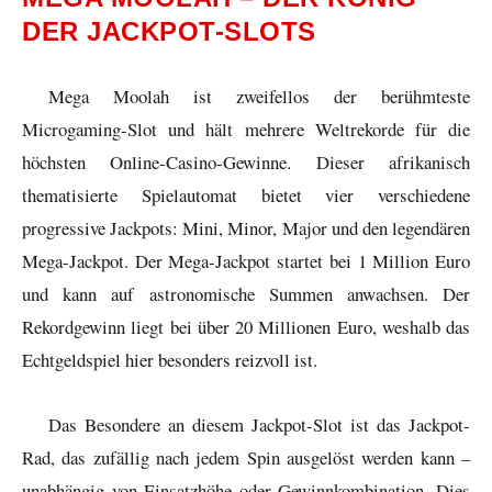
DER JACKPOT-SLOTS
Mega Moolah ist zweifellos der berühmteste
Microgaming-Slot und hält mehrere Weltrekorde für die
höchsten Online-Casino-Gewinne. Dieser afrikanisch
thematisierte Spielautomat bietet vier verschiedene
progressive Jackpots: Mini, Minor, Major und den legendären
Mega-Jackpot. Der Mega-Jackpot startet bei 1 Million Euro
und kann auf astronomische Summen anwachsen. Der
Rekordgewinn liegt bei über 20 Millionen Euro, weshalb das
Echtgeldspiel hier besonders reizvoll ist.
Das Besondere an diesem Jackpot-Slot ist das Jackpot-
Rad, das zufällig nach jedem Spin ausgelöst werden kann –
unabhängig von Einsatzhöhe oder Gewinnkombination. Dies