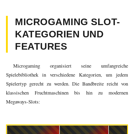
MICROGAMING SLOT-
KATEGORIEN UND
FEATURES
Microgaming organisiert seine umfangreiche
Spielebibliothek in verschiedene Kategorien, um jedem
Spielertyp gerecht zu werden. Die Bandbreite reicht von
klassischen Fruchtmaschinen bis hin zu modernen
Megaways-Slots: