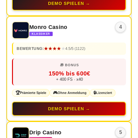
DEMO SPIELEN →
Monro Casino
4
KLASSIKER
★★★★
★
4.5/5 (1122)
150% bis 600€
+ 400 FS · x40
🏆
🎮
🔒
Prämierte Spiele
Ohne Anmeldung
Lizenziert
DEMO SPIELEN →
Drip Casino
5