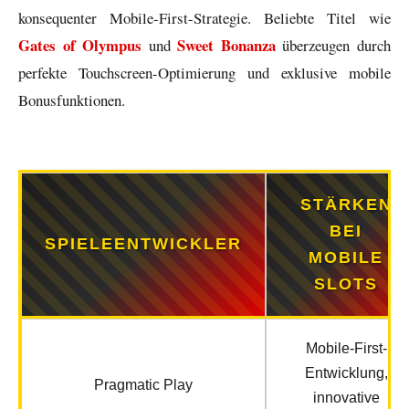
konsequenter Mobile-First-Strategie. Beliebte Titel wie
Gates of Olympus
Sweet Bonanza
und
überzeugen durch
perfekte Touchscreen-Optimierung und exklusive mobile
Bonusfunktionen.
STÄRKEN
BEI
SPIELEENTWICKLER
MOBILE
SLOTS
Mobile-First-
Entwicklung,
Pragmatic Play
innovative