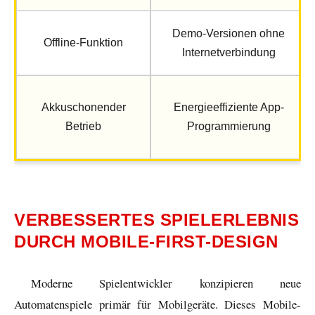
Demo-Versionen ohne
Offline-Funktion
Internetverbindung
Akkuschonender
Energieeffiziente App-
Betrieb
Programmierung
VERBESSERTES SPIELERLEBNIS
DURCH MOBILE-FIRST-DESIGN
Moderne Spielentwickler konzipieren neue
Automatenspiele primär für Mobilgeräte. Dieses Mobile-