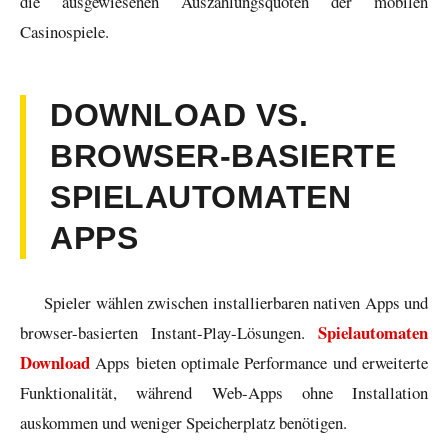
die ausgewiesenen Auszahlungsquoten der mobilen
Casinospiele.
DOWNLOAD VS.
BROWSER-BASIERTE
SPIELAUTOMATEN
APPS
Spieler wählen zwischen installierbaren nativen Apps und
Spielautomaten
browser-basierten Instant-Play-Lösungen.
Download
Apps bieten optimale Performance und erweiterte
Funktionalität, während Web-Apps ohne Installation
auskommen und weniger Speicherplatz benötigen.