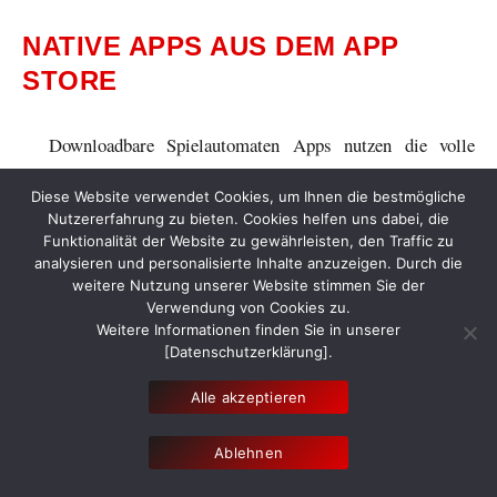
NATIVE APPS AUS DEM APP
STORE
Downloadbare Spielautomaten Apps nutzen die volle
Geräteleistung und ermöglichen Offline-Funktionen für
Diese Website verwendet Cookies, um Ihnen die bestmögliche
Demo-Spiele. Die direkte Integration in das Betriebssystem
Nutzererfahrung zu bieten. Cookies helfen uns dabei, die
Funktionalität der Website zu gewährleisten, den Traffic zu
erlaubt Nutzung biometrischer Sicherheitsfeatures und
analysieren und personalisierte Inhalte anzuzeigen. Durch die
nahtlose Anbindung an digitale Zahlungsmethoden. Push-
weitere Nutzung unserer Website stimmen Sie der
Verwendung von Cookies zu.
Benachrichtigungen informieren zuverlässig über neue
Weitere Informationen finden Sie in unserer
Bonusaktionen und Turniere.
[Datenschutzerklärung].
Alle akzeptieren
PROGRESSIVE WEB APPS (PWA)
Ablehnen
PWAs vereinen Vorteile beider Welten. Diese modernen