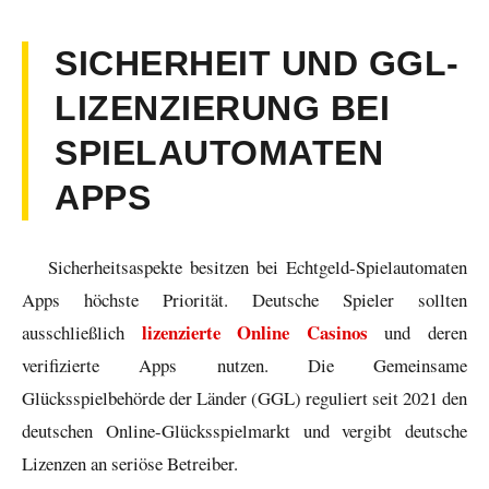
SICHERHEIT UND GGL-
LIZENZIERUNG BEI
SPIELAUTOMATEN
APPS
Sicherheitsaspekte besitzen bei Echtgeld-Spielautomaten
Apps höchste Priorität. Deutsche Spieler sollten
lizenzierte Online Casinos
ausschließlich
und deren
verifizierte Apps nutzen. Die Gemeinsame
Glücksspielbehörde der Länder (GGL) reguliert seit 2021 den
deutschen Online-Glücksspielmarkt und vergibt deutsche
Lizenzen an seriöse Betreiber.