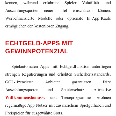
kennen, während erfahrene Spieler Volatilität und
Auszahlungsquoten neuer Titel einschätzen können.
Werbefinanzierte Modelle oder optionale In-App-Käufe
ermöglichen den kostenlosen Zugang.
ECHTGELD-APPS MIT
GEWINNPOTENZIAL
Spielautomaten Apps mit Echtgeldfunktion unterliegen
strengen Regulierungen und erhöhten Sicherheitsstandards.
GGL-lizenzierte Anbieter garantieren faire
Auszahlungsquoten und Spielerschutz. Attraktive
Willkommensbonusse
und Treueprogramme belohnen
regelmäßige App-Nutzer mit zusätzlichem Spielguthaben und
Freispielen für ausgewählte Slots.