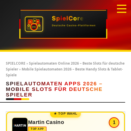
Skip
to
content
SPIELCORE
»
Spielautomaten Online 2026 – Beste Slots für deutsche
Spieler
»
Mobile Spielautomaten 2026 – Beste Handy Slots & Tablet-
Spiele
SPIELAUTOMATEN APPS 2026 –
MOBILE SLOTS FÜR DEUTSCHE
SPIELER
Martin Casino
1
TOP APP