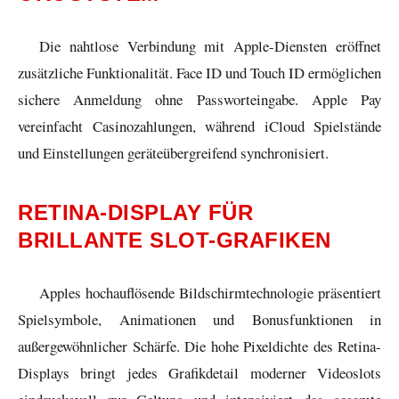
Die nahtlose Verbindung mit Apple-Diensten eröffnet
zusätzliche Funktionalität. Face ID und Touch ID ermöglichen
sichere Anmeldung ohne Passworteingabe. Apple Pay
vereinfacht Casinozahlungen, während iCloud Spielstände
und Einstellungen geräteübergreifend synchronisiert.
RETINA-DISPLAY FÜR
BRILLANTE SLOT-GRAFIKEN
Apples hochauflösende Bildschirmtechnologie präsentiert
Spielsymbole, Animationen und Bonusfunktionen in
außergewöhnlicher Schärfe. Die hohe Pixeldichte des Retina-
Displays bringt jedes Grafikdetail moderner Videoslots