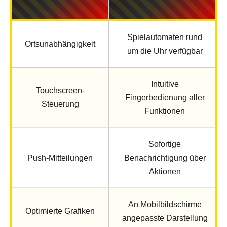
Spielautomaten rund
Ortsunabhängigkeit
um die Uhr verfügbar
Intuitive
Touchscreen-
Fingerbedienung aller
Steuerung
Funktionen
Sofortige
Push-Mitteilungen
Benachrichtigung über
Aktionen
An Mobilbildschirme
Optimierte Grafiken
angepasste Darstellung