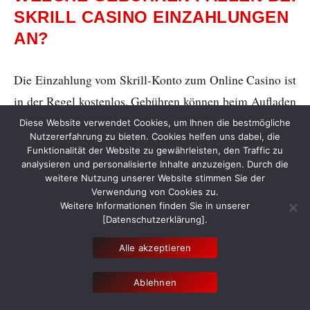
SKRILL CASINO EINZAHLUNGEN
AN?
Die Einzahlung vom Skrill-Konto zum Online Casino ist
in der Regel kostenlos. Gebühren können beim Aufladen
des Skrill-Kontos entstehen: Kreditkarten werden mit
Diese Website verwendet Cookies, um Ihnen die bestmögliche
Nutzererfahrung zu bieten. Cookies helfen uns dabei, die
1,25% belastet, Banküberweisungen sind kostenfrei. Für
Funktionalität der Website zu gewährleisten, den Traffic zu
Auszahlungen vom Skrill-Konto auf ein Bankkonto
analysieren und personalisierte Inhalte anzuzeigen. Durch die
weitere Nutzung unserer Website stimmen Sie der
fallen 5,50€ an.
Verwendung von Cookies zu.
Weitere Informationen finden Sie in unserer
[Datenschutzerklärung].
KANN ICH MIT SKRILL CASINO
Alle akzeptieren
BONI AKTIVIEREN?
Ablehnen
Das hängt vom jeweiligen Casino ab. Viele Anbieter