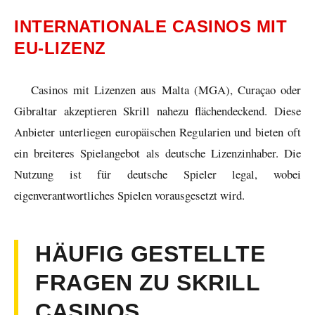
INTERNATIONALE CASINOS MIT
EU-LIZENZ
Casinos mit Lizenzen aus Malta (MGA), Curaçao oder
Gibraltar akzeptieren Skrill nahezu flächendeckend. Diese
Anbieter unterliegen europäischen Regularien und bieten oft
ein breiteres Spielangebot als deutsche Lizenzinhaber. Die
Nutzung ist für deutsche Spieler legal, wobei
eigenverantwortliches Spielen vorausgesetzt wird.
HÄUFIG GESTELLTE
FRAGEN ZU SKRILL
CASINOS