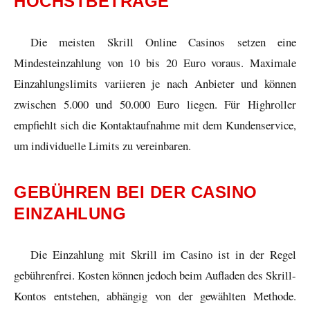
HÖCHSTBETRÄGE
Die meisten Skrill Online Casinos setzen eine
Mindesteinzahlung von 10 bis 20 Euro voraus. Maximale
Einzahlungslimits variieren je nach Anbieter und können
zwischen 5.000 und 50.000 Euro liegen. Für Highroller
empfiehlt sich die Kontaktaufnahme mit dem Kundenservice,
um individuelle Limits zu vereinbaren.
GEBÜHREN BEI DER CASINO
EINZAHLUNG
Die Einzahlung mit Skrill im Casino ist in der Regel
gebührenfrei. Kosten können jedoch beim Aufladen des Skrill-
Kontos entstehen, abhängig von der gewählten Methode.