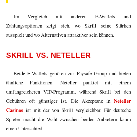
Im Vergleich mit anderen E-Wallets und
Zahlungsoptionen zeigt sich, wo Skrill seine Stärken
ausspielt und wo Alternativen attraktiver sein können.
SKRILL VS. NETELLER
Beide E-Wallets gehören zur Paysafe Group und bieten
ähnliche Funktionen. Neteller punktet mit einem
umfangreicheren VIP-Programm, während Skrill bei den
Neteller
Gebühren oft günstiger ist. Die Akzeptanz in
Casinos
ist mit der von Skrill vergleichbar. Für deutsche
Spieler macht die Wahl zwischen beiden Anbietern kaum
einen Unterschied.