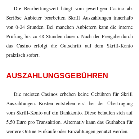
Die Bearbeitungszeit hängt vom jeweiligen Casino ab.
Seriöse Anbieter bearbeiten Skrill Auszahlungen innerhalb
von 0-24 Stunden. Bei manchen Anbietern kann die interne
Prüfung bis zu 48 Stunden dauern. Nach der Freigabe durch
das Casino erfolgt die Gutschrift auf dem Skrill-Konto
praktisch sofort.
AUSZAHLUNGSGEBÜHREN
Die meisten Casinos erheben keine Gebühren für Skrill
Auszahlungen. Kosten entstehen erst bei der Übertragung
vom Skrill-Konto auf ein Bankkonto. Diese belaufen sich auf
5,50 Euro pro Transaktion. Alternativ kann das Guthaben für
weitere Online-Einkäufe oder Einzahlungen genutzt werden.