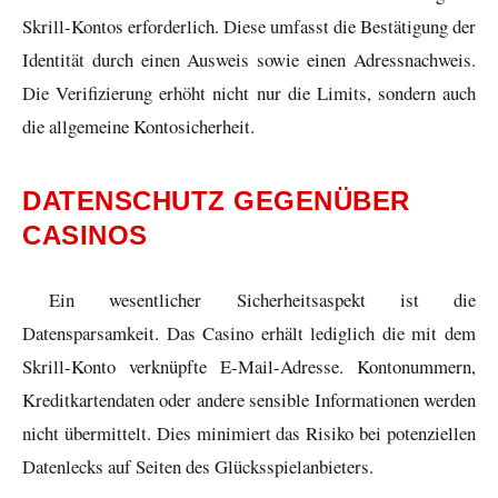
Skrill-Kontos erforderlich. Diese umfasst die Bestätigung der
Identität durch einen Ausweis sowie einen Adressnachweis.
Die Verifizierung erhöht nicht nur die Limits, sondern auch
die allgemeine Kontosicherheit.
DATENSCHUTZ GEGENÜBER
CASINOS
Ein wesentlicher Sicherheitsaspekt ist die
Datensparsamkeit. Das Casino erhält lediglich die mit dem
Skrill-Konto verknüpfte E-Mail-Adresse. Kontonummern,
Kreditkartendaten oder andere sensible Informationen werden
nicht übermittelt. Dies minimiert das Risiko bei potenziellen
Datenlecks auf Seiten des Glücksspielanbieters.