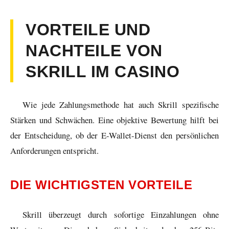
VORTEILE UND
NACHTEILE VON
SKRILL IM CASINO
Wie jede Zahlungsmethode hat auch Skrill spezifische
Stärken und Schwächen. Eine objektive Bewertung hilft bei
der Entscheidung, ob der E-Wallet-Dienst den persönlichen
Anforderungen entspricht.
DIE WICHTIGSTEN VORTEILE
Skrill überzeugt durch sofortige Einzahlungen ohne