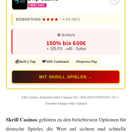
NEU 2026
★★★★
★
4.4/5 (987)
150% bis 600€
+ 325 FS · x40 · Sofort
💰
💸
⚡
Skrill 1-Tap
10% Cashback
Express Pay
MIT SKRILL SPIELEN →
Alle Casinos lizenziert unter Curaçao No. OGL/2024/169/0146 | 18+ |
Verantwortungsvolles Spielen
Skrill Casinos
gehören zu den beliebtesten Optionen für
deutsche Spieler, die Wert auf sichere und schnelle