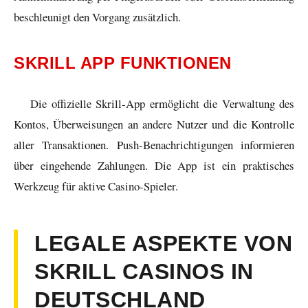
beschleunigt den Vorgang zusätzlich.
SKRILL APP FUNKTIONEN
Die offizielle Skrill-App ermöglicht die Verwaltung des
Kontos, Überweisungen an andere Nutzer und die Kontrolle
aller Transaktionen. Push-Benachrichtigungen informieren
über eingehende Zahlungen. Die App ist ein praktisches
Werkzeug für aktive Casino-Spieler.
LEGALE ASPEKTE VON
SKRILL CASINOS IN
DEUTSCHLAND