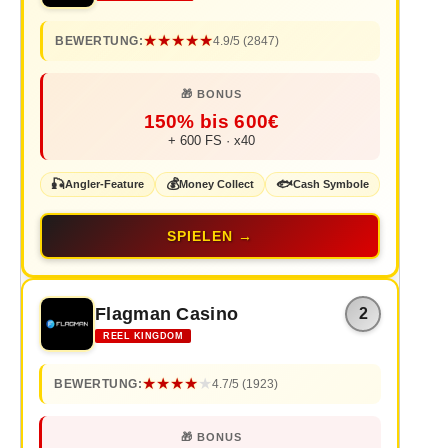
★★★★★
4.9/5 (2847)
150% bis 600€
+ 600 FS · x40
🎣
💰
🐟
Angler-Feature
Money Collect
Cash Symbole
SPIELEN →
Flagman Casino
2
REEL KINGDOM
★★★★
★
4.7/5 (1923)