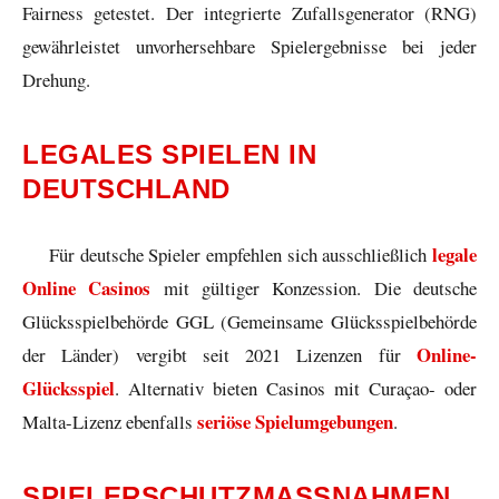
Fairness getestet. Der integrierte Zufallsgenerator (RNG)
gewährleistet unvorhersehbare Spielergebnisse bei jeder
Drehung.
LEGALES SPIELEN IN
DEUTSCHLAND
legale
Für deutsche Spieler empfehlen sich ausschließlich
Online Casinos
mit gültiger Konzession. Die deutsche
Glücksspielbehörde GGL (Gemeinsame Glücksspielbehörde
Online-
der Länder) vergibt seit 2021 Lizenzen für
Glücksspiel
. Alternativ bieten Casinos mit Curaçao- oder
seriöse Spielumgebungen
Malta-Lizenz ebenfalls
.
SPIELERSCHUTZMASSNAHMEN