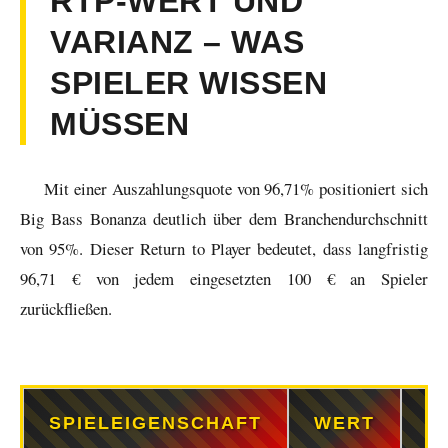
RTP-WERT UND
VARIANZ – WAS
SPIELER WISSEN
MÜSSEN
Mit einer Auszahlungsquote von 96,71% positioniert sich
Big Bass Bonanza deutlich über dem Branchendurchschnitt
von 95%. Dieser Return to Player bedeutet, dass langfristig
96,71 € von jedem eingesetzten 100 € an Spieler
zurückfließen.
SPIELEIGENSCHAFT
WERT
E