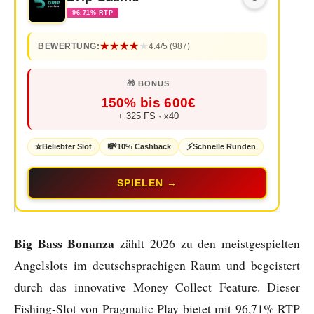
96.71% RTP
★★★★
★
4.4/5 (987)
150% bis 600€
+ 325 FS · x40
⭐
💸
⚡
Beliebter Slot
10% Cashback
Schnelle Runden
SPIELEN →
Big Bass Bonanza
zählt 2026 zu den meistgespielten
Angelslots im deutschsprachigen Raum und begeistert
durch das innovative Money Collect Feature. Dieser
Fishing-Slot von Pragmatic Play bietet mit 96,71% RTP