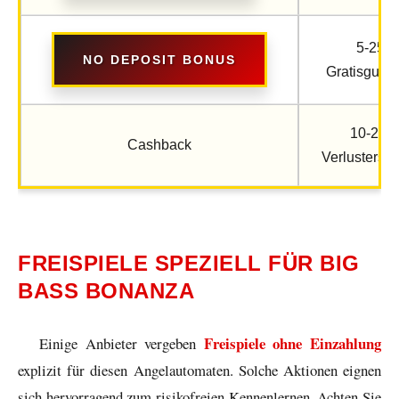
5-25€
NO DEPOSIT BONUS
Gratisguth
10-20%
Cashback
Verlustersta
FREISPIELE SPEZIELL FÜR BIG
BASS BONANZA
Freispiele ohne Einzahlung
Einige Anbieter vergeben
explizit für diesen Angelautomaten. Solche Aktionen eignen
sich hervorragend zum risikofreien Kennenlernen. Achten Sie