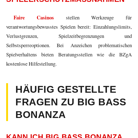
Faire Casinos
stellen Werkzeuge für
verantwortungsbewusstes Spielen bereit: Einzahlungslimits,
Verlustgrenzen, Spielzeitbegrenzungen und
Selbstsperreoptionen. Bei Anzeichen problematischen
Spielverhaltens bieten Beratungsstellen wie die BZgA
kostenlose Hilfestellung.
HÄUFIG GESTELLTE
FRAGEN ZU BIG BASS
BONANZA
KANN ICH BIG BASS BONANZA