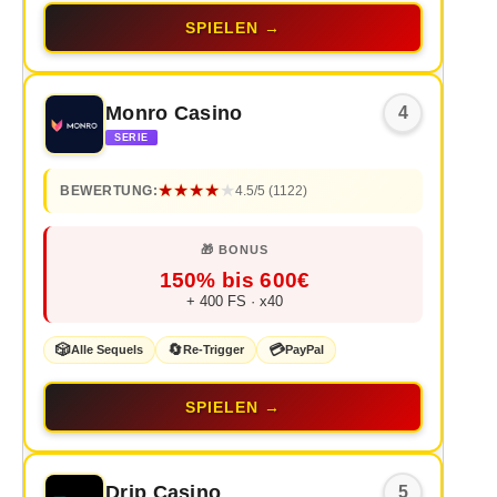
SPIELEN →
Monro Casino
4
SERIE
★★★★
★
4.5/5 (1122)
150% bis 600€
+ 400 FS · x40
🎲
🔄
💳
Alle Sequels
Re-Trigger
PayPal
SPIELEN →
Drip Casino
5