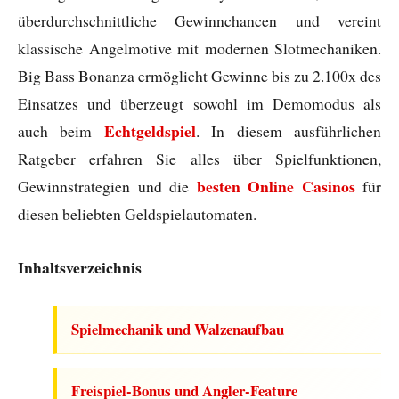
überdurchschnittliche Gewinnchancen und vereint
klassische Angelmotive mit modernen Slotmechaniken.
Big Bass Bonanza ermöglicht Gewinne bis zu 2.100x des
Einsatzes und überzeugt sowohl im Demomodus als
Echtgeldspiel
auch beim
. In diesem ausführlichen
Ratgeber erfahren Sie alles über Spielfunktionen,
besten Online Casinos
Gewinnstrategien und die
für
diesen beliebten Geldspielautomaten.
Inhaltsverzeichnis
Spielmechanik und Walzenaufbau
Freispiel-Bonus und Angler-Feature