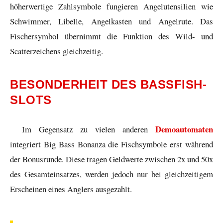
höherwertige Zahlsymbole fungieren Angelutensilien wie
Schwimmer, Libelle, Angelkasten und Angelrute. Das
Fischersymbol übernimmt die Funktion des Wild- und
Scatterzeichens gleichzeitig.
BESONDERHEIT DES BASSFISH-
SLOTS
Demoautomaten
Im Gegensatz zu vielen anderen
integriert Big Bass Bonanza die Fischsymbole erst während
der Bonusrunde. Diese tragen Geldwerte zwischen 2x und 50x
des Gesamteinsatzes, werden jedoch nur bei gleichzeitigem
Erscheinen eines Anglers ausgezahlt.