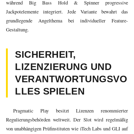
während Big Bass Hold & Spinner progressive
Jackpotelemente integriert. Jede Variante bewahrt das
grundlegende Angelthema bei individueller Feature-
Gestaltung.
SICHERHEIT,
LIZENZIERUNG UND
VERANTWORTUNGSVO
LLES SPIELEN
Pragmatic Play besitzt Lizenzen renommierter
Regulierungsbehörden weltweit. Der Slot wird regelmäßig
von unabhängigen Prüfinstituten wie iTech Labs und GLI auf