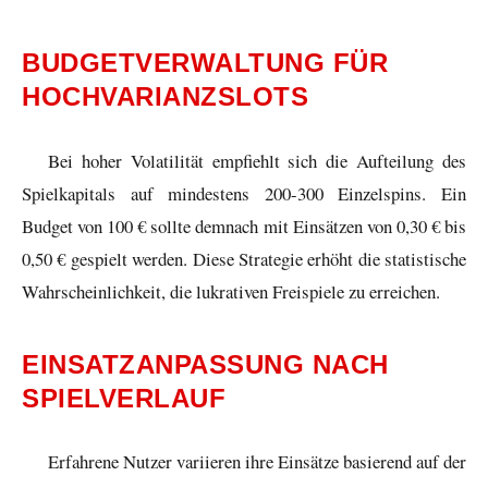
BUDGETVERWALTUNG FÜR
HOCHVARIANZSLOTS
Bei hoher Volatilität empfiehlt sich die Aufteilung des
Spielkapitals auf mindestens 200-300 Einzelspins. Ein
Budget von 100 € sollte demnach mit Einsätzen von 0,30 € bis
0,50 € gespielt werden. Diese Strategie erhöht die statistische
Wahrscheinlichkeit, die lukrativen Freispiele zu erreichen.
EINSATZANPASSUNG NACH
SPIELVERLAUF
Erfahrene Nutzer variieren ihre Einsätze basierend auf der