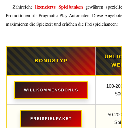
lizenzierte Spielbanken
Zahlreiche
gewähren spezielle
Promotionen für Pragmatic Play Automaten. Diese Angebote
maximieren die Spielzeit und erhöhen die Freispielchancen:
ÜBLICH
BONUSTYP
WER
100-200% 
WILLKOMMENSBONUS
500€
50-200 F
FREISPIELPAKET
Spins