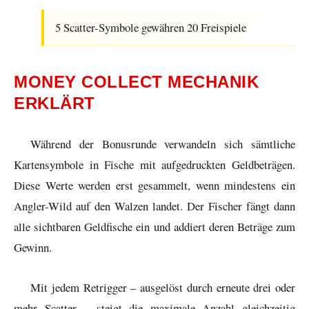
5 Scatter-Symbole gewähren 20 Freispiele
MONEY COLLECT MECHANIK
ERKLÄRT
Während der Bonusrunde verwandeln sich sämtliche
Kartensymbole in Fische mit aufgedruckten Geldbeträgen.
Diese Werte werden erst gesammelt, wenn mindestens ein
Angler-Wild auf den Walzen landet. Der Fischer fängt dann
alle sichtbaren Geldfische ein und addiert deren Beträge zum
Gewinn.
Mit jedem Retrigger – ausgelöst durch erneute drei oder
mehr Scatter – steigt die maximale Anzahl gleichzeitig