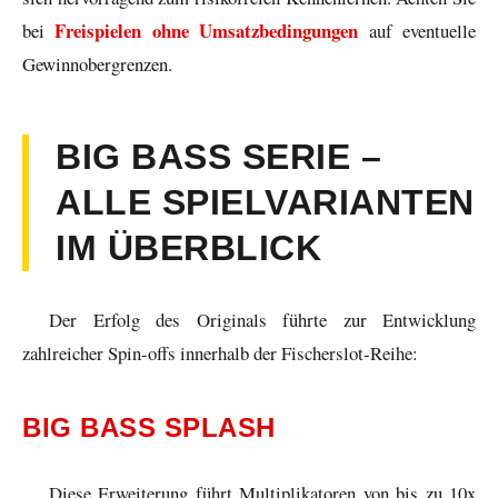
Freispielen ohne Umsatzbedingungen
bei
auf eventuelle
Gewinnobergrenzen.
BIG BASS SERIE –
ALLE SPIELVARIANTEN
IM ÜBERBLICK
Der Erfolg des Originals führte zur Entwicklung
zahlreicher Spin-offs innerhalb der Fischerslot-Reihe:
BIG BASS SPLASH
Diese Erweiterung führt Multiplikatoren von bis zu 10x