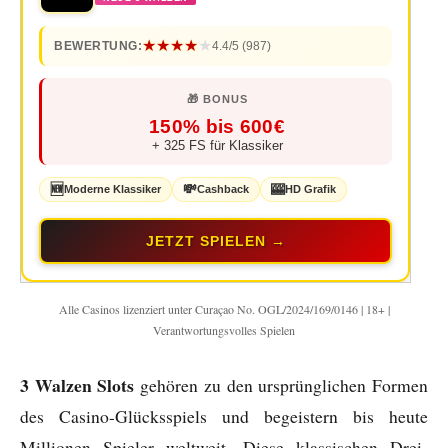
★★★★
★
4.4/5 (987)
150% bis 600€
+ 325 FS für Klassiker
🆕
💸
🎰
Moderne Klassiker
Cashback
HD Grafik
JETZT SPIELEN →
Alle Casinos lizenziert unter Curaçao No. OGL/2024/169/0146 | 18+ |
Verantwortungsvolles Spielen
3 Walzen Slots
gehören zu den ursprünglichen Formen
des Casino-Glücksspiels und begeistern bis heute
Millionen Spieler weltweit. Diese klassischen Drei-