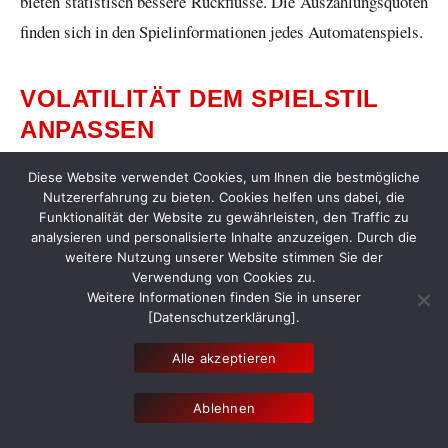
bieten statistisch bessere Rückflüsse. Die Auszahlungsquoten
finden sich in den Spielinformationen jedes Automatenspiels.
VOLATILITÄT DEM SPIELSTIL
ANPASSEN
Diese Website verwendet Cookies, um Ihnen die bestmögliche
Geduldige Spieler bevorzugen hochvolatile 3 Walzen Slots
Nutzererfahrung zu bieten. Cookies helfen uns dabei, die
für größere Einzelgewinne. Wer regelmäßige
Funktionalität der Website zu gewährleisten, den Traffic zu
analysieren und personalisierte Inhalte anzuzeigen. Durch die
Erfolgserlebnisse schätzt, wählt klassische Fruchtautomaten
weitere Nutzung unserer Website stimmen Sie der
mit niedriger Volatilität. Die persönliche Risikotoleranz
Verwendung von Cookies zu.
Weitere Informationen finden Sie in unserer
bestimmt die optimale Slot-Wahl.
[Datenschutzerklärung].
Alle akzeptieren
SOFTWARE-ANBIETER
Ablehnen
FÜR KLASSISCHE 3