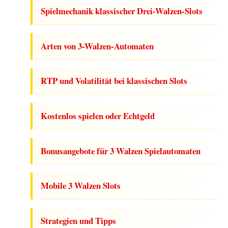
Spielmechanik klassischer Drei-Walzen-Slots
Arten von 3-Walzen-Automaten
RTP und Volatilität bei klassischen Slots
Kostenlos spielen oder Echtgeld
Bonusangebote für 3 Walzen Spielautomaten
Mobile 3 Walzen Slots
Strategien und Tipps