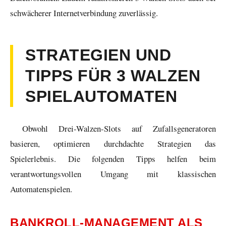
schwächerer Internetverbindung zuverlässig.
STRATEGIEN UND
TIPPS FÜR 3 WALZEN
SPIELAUTOMATEN
Obwohl Drei-Walzen-Slots auf Zufallsgeneratoren
basieren, optimieren durchdachte Strategien das
Spielerlebnis. Die folgenden Tipps helfen beim
verantwortungsvollen Umgang mit klassischen
Automatenspielen.
BANKROLL-MANAGEMENT ALS