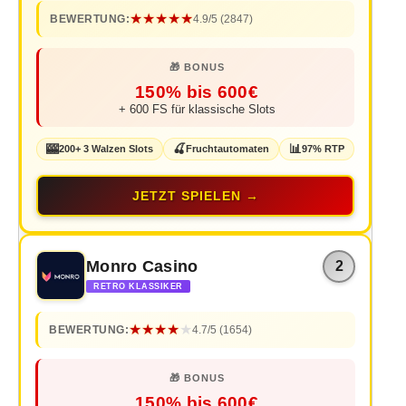
★★★★★
4.9/5 (2847)
150% bis 600€
+ 600 FS für klassische Slots
🎰
🍒
📊
200+ 3 Walzen Slots
Fruchtautomaten
97% RTP
JETZT SPIELEN →
Monro Casino
2
RETRO KLASSIKER
★★★★
★
4.7/5 (1654)
150% bis 600€