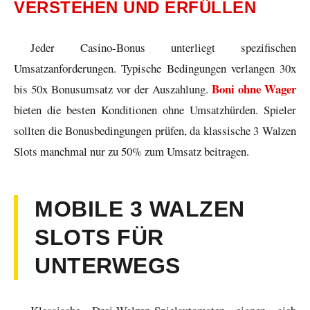
VERSTEHEN UND ERFÜLLEN
Jeder Casino-Bonus unterliegt spezifischen
Umsatzanforderungen. Typische Bedingungen verlangen 30x
Boni ohne Wager
bis 50x Bonusumsatz vor der Auszahlung.
bieten die besten Konditionen ohne Umsatzhürden. Spieler
sollten die Bonusbedingungen prüfen, da klassische 3 Walzen
Slots manchmal nur zu 50% zum Umsatz beitragen.
MOBILE 3 WALZEN
SLOTS FÜR
UNTERWEGS