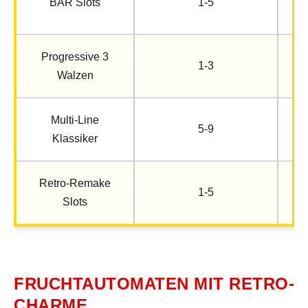
BAR Slots
1-5
9
Progressive 3
9
1-3
Walzen
9
Multi-Line
9
5-9
Klassiker
9
Retro-Remake
9
1-5
Slots
9
FRUCHTAUTOMATEN MIT RETRO-
CHARME