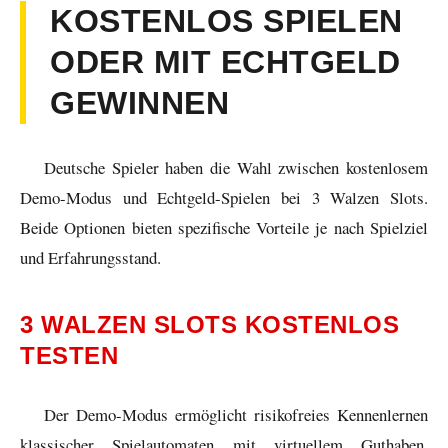
KOSTENLOS SPIELEN
ODER MIT ECHTGELD
GEWINNEN
Deutsche Spieler haben die Wahl zwischen kostenlosem
Demo-Modus und Echtgeld-Spielen bei 3 Walzen Slots.
Beide Optionen bieten spezifische Vorteile je nach Spielziel
und Erfahrungsstand.
3 WALZEN SLOTS KOSTENLOS
TESTEN
Der Demo-Modus ermöglicht risikofreies Kennenlernen
klassischer Spielautomaten mit virtuellem Guthaben.