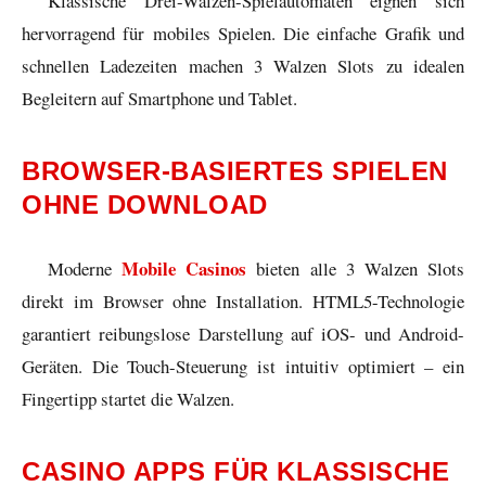
Klassische Drei-Walzen-Spielautomaten eignen sich
hervorragend für mobiles Spielen. Die einfache Grafik und
schnellen Ladezeiten machen 3 Walzen Slots zu idealen
Begleitern auf Smartphone und Tablet.
BROWSER-BASIERTES SPIELEN
OHNE DOWNLOAD
Mobile Casinos
Moderne
bieten alle 3 Walzen Slots
direkt im Browser ohne Installation. HTML5-Technologie
garantiert reibungslose Darstellung auf iOS- und Android-
Geräten. Die Touch-Steuerung ist intuitiv optimiert – ein
Fingertipp startet die Walzen.
CASINO APPS FÜR KLASSISCHE