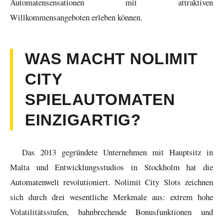
Automatensensationen mit attraktiven
Willkommensangeboten erleben können.
WAS MACHT NOLIMIT
CITY
SPIELAUTOMATEN
EINZIGARTIG?
Das 2013 gegründete Unternehmen mit Hauptsitz in
Malta und Entwicklungsstudios in Stockholm hat die
Automatenwelt revolutioniert. Nolimit City Slots zeichnen
sich durch drei wesentliche Merkmale aus: extrem hohe
Volatilitätsstufen, bahnbrechende Bonusfunktionen und