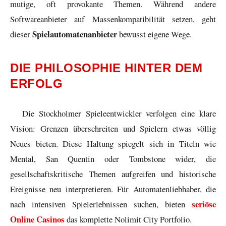
mutige, oft provokante Themen. Während andere
Softwareanbieter auf Massenkompatibilität setzen, geht
Spielautomatenanbieter
dieser
bewusst eigene Wege.
DIE PHILOSOPHIE HINTER DEM
ERFOLG
Die Stockholmer Spieleentwickler verfolgen eine klare
Vision: Grenzen überschreiten und Spielern etwas völlig
Neues bieten. Diese Haltung spiegelt sich in Titeln wie
Mental, San Quentin oder Tombstone wider, die
gesellschaftskritische Themen aufgreifen und historische
Ereignisse neu interpretieren. Für Automatenliebhaber, die
seriöse
nach intensiven Spielerlebnissen suchen, bieten
Online Casinos
das komplette Nolimit City Portfolio.