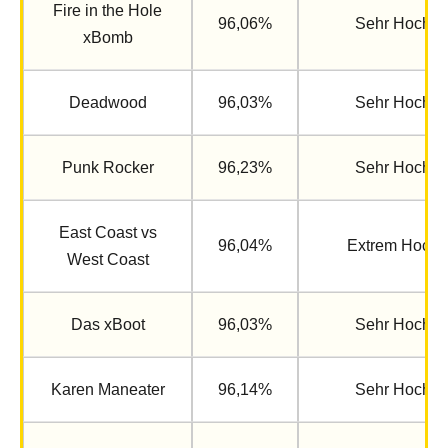
Fire in the Hole
96,06%
Sehr Hoch
xBomb
Deadwood
96,03%
Sehr Hoch
Punk Rocker
96,23%
Sehr Hoch
East Coast vs
96,04%
Extrem Hoch
West Coast
Das xBoot
96,03%
Sehr Hoch
Karen Maneater
96,14%
Sehr Hoch