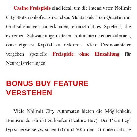
Casino Freispiele
sind ideal, um die intensivsten Nolimit
City Slots risikofrei zu erleben. Mental oder San Quentin mit
Gratisdrehungen zu erkunden, ermöglicht es Spielern, die
extremen Schwankungen dieser Automaten kennenzulernen,
ohne eigenes Kapital zu riskieren. Viele Casinoanbieter
Freispiele ohne Einzahlung
vergeben spezielle
für
Neuregistrierungen.
BONUS BUY FEATURE
VERSTEHEN
Viele Nolimit City Automaten bieten die Möglichkeit,
Bonusrunden direkt zu kaufen (Feature Buy). Der Preis liegt
typischerweise zwischen 60x und 500x dem Grundeinsatz, je