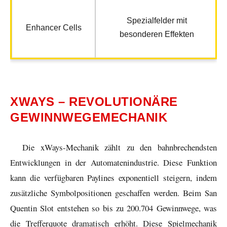
Spezialfelder mit
Enhancer Cells
besonderen Effekten
XWAYS – REVOLUTIONÄRE
GEWINNWEGEMECHANIK
Die xWays-Mechanik zählt zu den bahnbrechendsten
Entwicklungen in der Automatenindustrie. Diese Funktion
kann die verfügbaren Paylines exponentiell steigern, indem
zusätzliche Symbolpositionen geschaffen werden. Beim San
Quentin Slot entstehen so bis zu 200.704 Gewinnwege, was
die Trefferquote dramatisch erhöht. Diese Spielmechanik