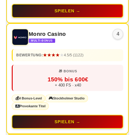
SPIELEN →
Monro Casino
4
MULTI-BONUS
★★★★
★
4.5/5 (1122)
150% bis 600€
+ 400 FS · x40
💰
🎮
4 Bonus-Level
Stockholmer Studio
Provokante Titel
SPIELEN →