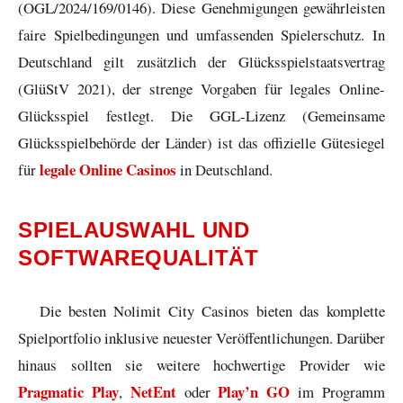
(OGL/2024/169/0146). Diese Genehmigungen gewährleisten
faire Spielbedingungen und umfassenden Spielerschutz. In
Deutschland gilt zusätzlich der Glücksspielstaatsvertrag
(GlüStV 2021), der strenge Vorgaben für legales Online-
Glücksspiel festlegt. Die GGL-Lizenz (Gemeinsame
Glücksspielbehörde der Länder) ist das offizielle Gütesiegel
legale Online Casinos
für
in Deutschland.
SPIELAUSWAHL UND
SOFTWAREQUALITÄT
Die besten Nolimit City Casinos bieten das komplette
Spielportfolio inklusive neuester Veröffentlichungen. Darüber
hinaus sollten sie weitere hochwertige Provider wie
Pragmatic Play
NetEnt
Play’n GO
,
oder
im Programm