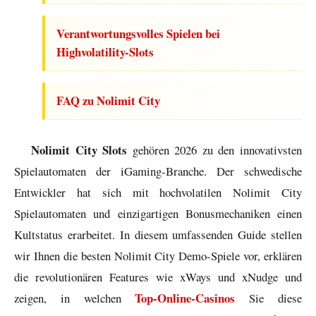
Verantwortungsvolles Spielen bei
Highvolatility-Slots
FAQ zu Nolimit City
Nolimit City Slots
gehören 2026 zu den innovativsten
Spielautomaten der iGaming-Branche. Der schwedische
Entwickler hat sich mit hochvolatilen Nolimit City
Spielautomaten und einzigartigen Bonusmechaniken einen
Kultstatus erarbeitet. In diesem umfassenden Guide stellen
wir Ihnen die besten Nolimit City Demo-Spiele vor, erklären
die revolutionären Features wie xWays und xNudge und
Top-Online-Casinos
zeigen, in welchen
Sie diese