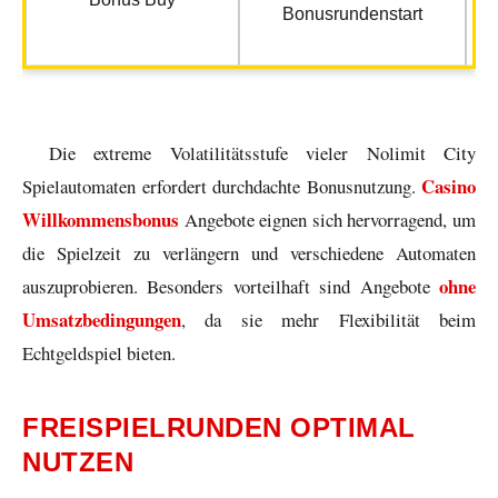
Bonusrundenstart
Die extreme Volatilitätsstufe vieler Nolimit City
Casino
Spielautomaten erfordert durchdachte Bonusnutzung.
Willkommensbonus
Angebote eignen sich hervorragend, um
die Spielzeit zu verlängern und verschiedene Automaten
ohne
auszuprobieren. Besonders vorteilhaft sind Angebote
Umsatzbedingungen
, da sie mehr Flexibilität beim
Echtgeldspiel bieten.
FREISPIELRUNDEN OPTIMAL
NUTZEN