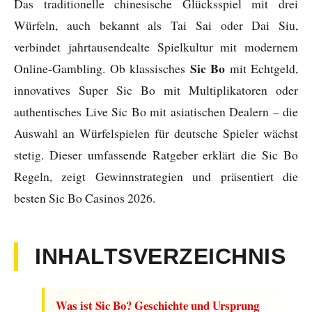
Das traditionelle chinesische Glücksspiel mit drei
Würfeln, auch bekannt als Tai Sai oder Dai Siu,
verbindet jahrtausendealte Spielkultur mit modernem
Sic Bo
Online-Gambling. Ob klassisches
mit Echtgeld,
innovatives Super Sic Bo mit Multiplikatoren oder
authentisches Live Sic Bo mit asiatischen Dealern – die
Auswahl an Würfelspielen für deutsche Spieler wächst
stetig. Dieser umfassende Ratgeber erklärt die Sic Bo
Regeln, zeigt Gewinnstrategien und präsentiert die
besten Sic Bo Casinos 2026.
INHALTSVERZEICHNIS
Was ist Sic Bo? Geschichte und Ursprung