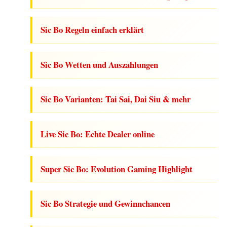
Sic Bo Regeln einfach erklärt
Sic Bo Wetten und Auszahlungen
Sic Bo Varianten: Tai Sai, Dai Siu & mehr
Live Sic Bo: Echte Dealer online
Super Sic Bo: Evolution Gaming Highlight
Sic Bo Strategie und Gewinnchancen