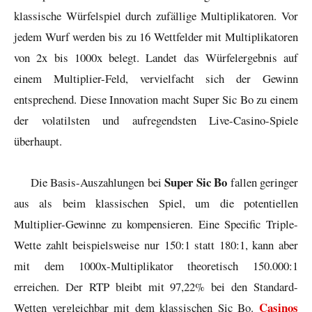
klassische Würfelspiel durch zufällige Multiplikatoren. Vor
jedem Wurf werden bis zu 16 Wettfelder mit Multiplikatoren
von 2x bis 1000x belegt. Landet das Würfelergebnis auf
einem Multiplier-Feld, vervielfacht sich der Gewinn
entsprechend. Diese Innovation macht Super Sic Bo zu einem
der volatilsten und aufregendsten Live-Casino-Spiele
überhaupt.
Super Sic Bo
Die Basis-Auszahlungen bei
fallen geringer
aus als beim klassischen Spiel, um die potentiellen
Multiplier-Gewinne zu kompensieren. Eine Specific Triple-
Wette zahlt beispielsweise nur 150:1 statt 180:1, kann aber
mit dem 1000x-Multiplikator theoretisch 150.000:1
erreichen. Der RTP bleibt mit 97,22% bei den Standard-
Casinos
Wetten vergleichbar mit dem klassischen Sic Bo.