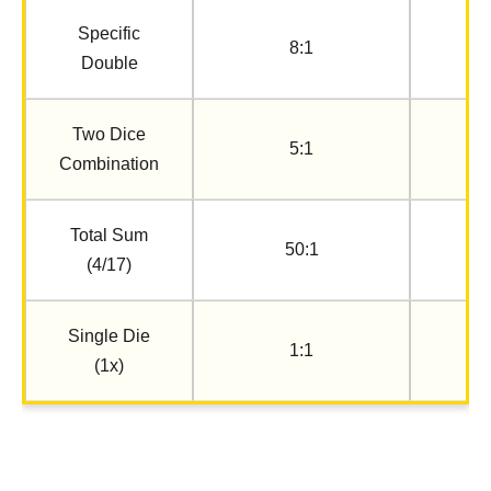
Specific
8:1
Double
Two Dice
5:1
Combination
Total Sum
50:1
(4/17)
Single Die
1:1
(1x)