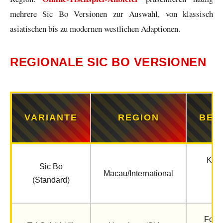
mehrere Sic Bo Versionen zur Auswahl, von klassisch
asiatischen bis zu modernen westlichen Adaptionen.
REGIONALE SIC BO VERSIONEN
VARIANTE
REGION
BES
Klas
Sic Bo
Macau/International
(Standard)
A
Fokus