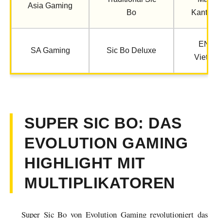
Asia Gaming
Bo
Kanton
EN, T
SA Gaming
Sic Bo Deluxe
Vietn
SUPER SIC BO: DAS
EVOLUTION GAMING
HIGHLIGHT MIT
MULTIPLIKATOREN
Super Sic Bo von Evolution Gaming revolutioniert das