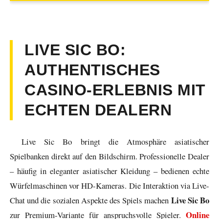
LIVE SIC BO:
AUTHENTISCHES
CASINO-ERLEBNIS MIT
ECHTEN DEALERN
Live Sic Bo bringt die Atmosphäre asiatischer
Spielbanken direkt auf den Bildschirm. Professionelle Dealer
– häufig in eleganter asiatischer Kleidung – bedienen echte
Würfelmaschinen vor HD-Kameras. Die Interaktion via Live-
Live Sic Bo
Chat und die sozialen Aspekte des Spiels machen
Online
zur Premium-Variante für anspruchsvolle Spieler.