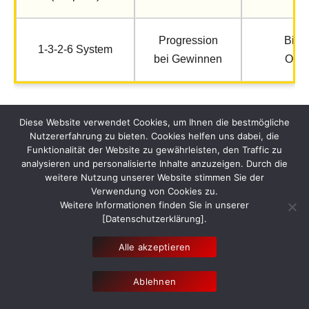
Progression
Big/
1-3-2-6 System
bei Gewinnen
Odd
Diese Website verwendet Cookies, um Ihnen die bestmögliche
Nutzererfahrung zu bieten. Cookies helfen uns dabei, die
TIPPS FÜR
Funktionalität der Website zu gewährleisten, den Traffic zu
VERANTWORTUNGSVOLLES SIC
analysieren und personalisierte Inhalte anzuzeigen. Durch die
weitere Nutzung unserer Website stimmen Sie der
BO SPIELEN
Verwendung von Cookies zu.
Weitere Informationen finden Sie in unserer
[Datenschutzerklärung].
Unabhängig von der gewählten Strategie bleibt
verantwortungsvolles Spielverhalten essentiell. Setzen Sie vor
Alle akzeptieren
jeder Session ein festes Budget und überschreiten Sie dieses
Ablehnen
niemals. Die schnelle Natur von Sic Bo verleitet zu häufigem
Wetten – bewusste Pausen zwischen den Runden verhindern