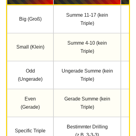
Summe 11-17 (kein
Big (Groß)
Triple)
Summe 4-10 (kein
Small (Klein)
Triple)
Odd
Ungerade Summe (kein
(Ungerade)
Triple)
Even
Gerade Summe (kein
(Gerade)
Triple)
Bestimmter Drilling
Specific Triple
(z.B. 3-3-3)