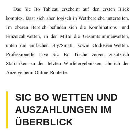
Das Sic Bo Tableau erscheint auf den ersten Blick
komplex, lässt sich aber logisch in Wettbereiche unterteilen.
Im oberen Bereich befinden sich die Kombinations- und
Einzelzahlwetten, in der Mitte die Gesamtsummenwetten,
unten die einfachen Big/Small- sowie Odd/Even-Wetten.
Professionelle Live Sic Bo Tische zeigen zusätzlich
Statistiken zu den letzten Würfelergebnissen, ähnlich der
Anzeige beim Online-Roulette.
SIC BO WETTEN UND
AUSZAHLUNGEN IM
ÜBERBLICK