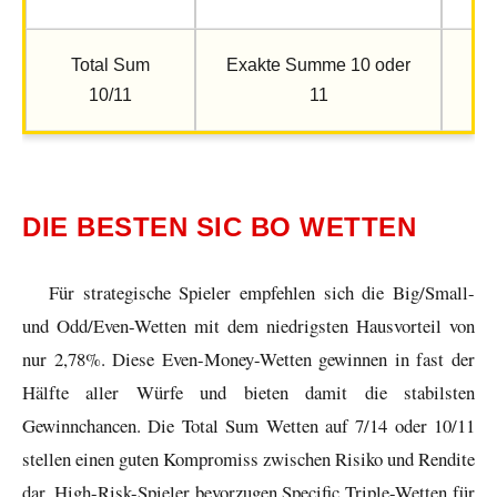
Total Sum
Exakte Summe 10 oder
10/11
11
DIE BESTEN SIC BO WETTEN
Für strategische Spieler empfehlen sich die Big/Small-
und Odd/Even-Wetten mit dem niedrigsten Hausvorteil von
nur 2,78%. Diese Even-Money-Wetten gewinnen in fast der
Hälfte aller Würfe und bieten damit die stabilsten
Gewinnchancen. Die Total Sum Wetten auf 7/14 oder 10/11
stellen einen guten Kompromiss zwischen Risiko und Rendite
dar. High-Risk-Spieler bevorzugen Specific Triple-Wetten für