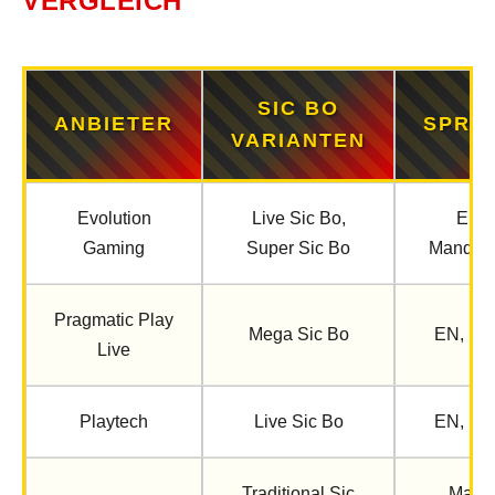
VERGLEICH
SIC BO
ANBIETER
SPRA
VARIANTEN
Evolution
Live Sic Bo,
EN, 
Gaming
Super Sic Bo
Mandari
Pragmatic Play
Mega Sic Bo
EN, Ma
Live
Playtech
Live Sic Bo
EN, Ma
Traditional Sic
Manda