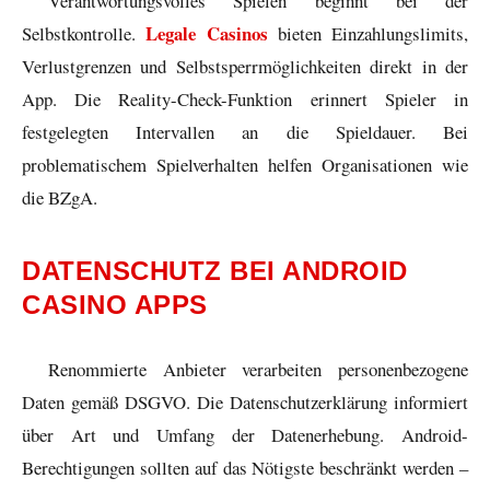
Verantwortungsvolles Spielen beginnt bei der
Legale Casinos
Selbstkontrolle.
bieten Einzahlungslimits,
Verlustgrenzen und Selbstsperrmöglichkeiten direkt in der
App. Die Reality-Check-Funktion erinnert Spieler in
festgelegten Intervallen an die Spieldauer. Bei
problematischem Spielverhalten helfen Organisationen wie
die BZgA.
DATENSCHUTZ BEI ANDROID
CASINO APPS
Renommierte Anbieter verarbeiten personenbezogene
Daten gemäß DSGVO. Die Datenschutzerklärung informiert
über Art und Umfang der Datenerhebung. Android-
Berechtigungen sollten auf das Nötigste beschränkt werden –