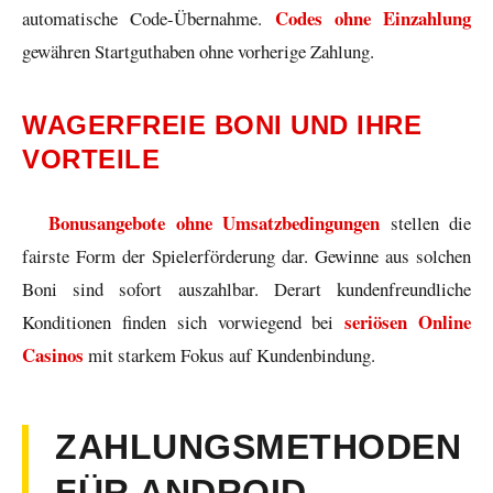
Codes ohne Einzahlung
automatische Code-Übernahme.
gewähren Startguthaben ohne vorherige Zahlung.
WAGERFREIE BONI UND IHRE
VORTEILE
Bonusangebote ohne Umsatzbedingungen
stellen die
fairste Form der Spielerförderung dar. Gewinne aus solchen
Boni sind sofort auszahlbar. Derart kundenfreundliche
seriösen Online
Konditionen finden sich vorwiegend bei
Casinos
mit starkem Fokus auf Kundenbindung.
ZAHLUNGSMETHODEN
FÜR ANDROID