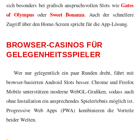
Gates
sich besonders bei grafisch anspruchsvollen Slots wie
of Olympus
Sweet Bonanza
oder
. Auch der schnellere
Zugriff über den Home-Screen spricht für die App-Lösung.
BROWSER-CASINOS FÜR
GELEGENHEITSSPIELER
Wer nur gelegentlich ein paar Runden dreht, fährt mit
browser-basierten Android Slots besser. Chrome und Firefox
Mobile unterstützen moderne WebGL-Grafiken, sodass auch
ohne Installation ein ansprechendes Spielerlebnis möglich ist.
Progressive Web Apps (PWA) kombinieren die Vorteile
beider Welten.