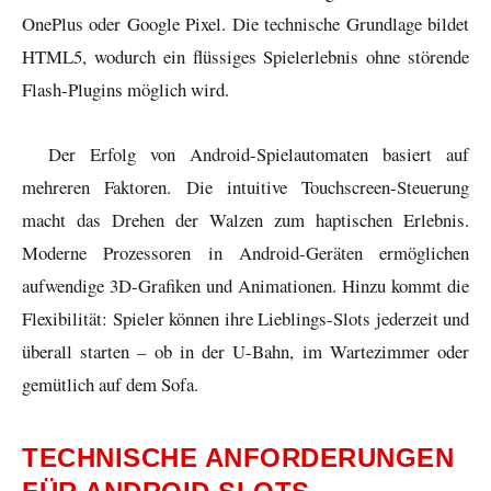
OnePlus oder Google Pixel. Die technische Grundlage bildet
HTML5, wodurch ein flüssiges Spielerlebnis ohne störende
Flash-Plugins möglich wird.
Der Erfolg von Android-Spielautomaten basiert auf
mehreren Faktoren. Die intuitive Touchscreen-Steuerung
macht das Drehen der Walzen zum haptischen Erlebnis.
Moderne Prozessoren in Android-Geräten ermöglichen
aufwendige 3D-Grafiken und Animationen. Hinzu kommt die
Flexibilität: Spieler können ihre Lieblings-Slots jederzeit und
überall starten – ob in der U-Bahn, im Wartezimmer oder
gemütlich auf dem Sofa.
TECHNISCHE ANFORDERUNGEN