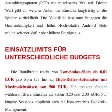
Auszahlungsquoten (RTP) von mindestens 96% auf. Dieser
Wert gibt an, welcher Anteil der Einsätze langfristig an die
Spieler zurückfließt. Die Volatilität bestimmt hingegen die
Gewinnhäufigkeit und -höhe. Hochvolatile Android Slots
zahlen seltener, dafür aber höhere Beträge aus.
EINSATZLIMITS FÜR
UNTERSCHIEDLICHE BUDGETS
Low-Stakes-Slots ab 0,01
Die Bandbreite reicht von
EUR
High-Roller-Automaten mit
pro Spin bis hin zu
Maximaleinsätzen von 500 EUR
. Die meisten Spieler
wählen mittlere Einsätze zwischen 0,20 und 2,00 EUR. Für
längere Sessions empfiehlt sich ein konservatives Bankroll-
Management.