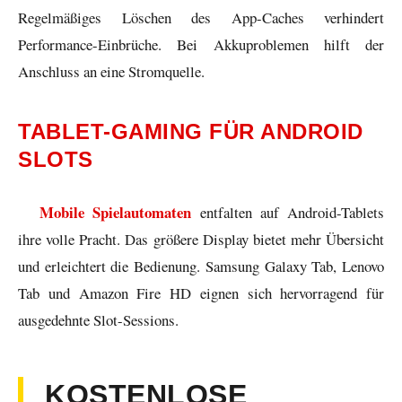
Regelmäßiges Löschen des App-Caches verhindert
Performance-Einbrüche. Bei Akkuproblemen hilft der
Anschluss an eine Stromquelle.
TABLET-GAMING FÜR ANDROID
SLOTS
Mobile Spielautomaten
entfalten auf Android-Tablets
ihre volle Pracht. Das größere Display bietet mehr Übersicht
und erleichtert die Bedienung. Samsung Galaxy Tab, Lenovo
Tab und Amazon Fire HD eignen sich hervorragend für
ausgedehnte Slot-Sessions.
KOSTENLOSE