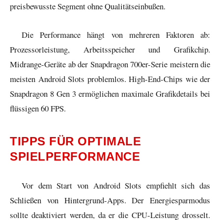
preisbewusste Segment ohne Qualitätseinbußen.
Die Performance hängt von mehreren Faktoren ab:
Prozessorleistung, Arbeitsspeicher und Grafikchip.
Midrange-Geräte ab der Snapdragon 700er-Serie meistern die
meisten Android Slots problemlos. High-End-Chips wie der
Snapdragon 8 Gen 3 ermöglichen maximale Grafikdetails bei
flüssigen 60 FPS.
TIPPS FÜR OPTIMALE
SPIELPERFORMANCE
Vor dem Start von Android Slots empfiehlt sich das
Schließen von Hintergrund-Apps. Der Energiesparmodus
sollte deaktiviert werden, da er die CPU-Leistung drosselt.