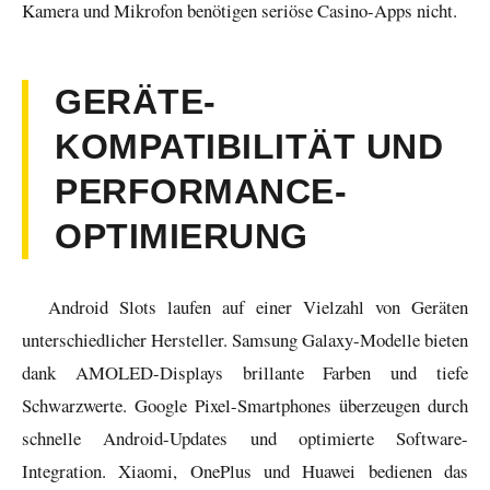
Kamera und Mikrofon benötigen seriöse Casino-Apps nicht.
GERÄTE-
KOMPATIBILITÄT UND
PERFORMANCE-
OPTIMIERUNG
Android Slots laufen auf einer Vielzahl von Geräten
unterschiedlicher Hersteller. Samsung Galaxy-Modelle bieten
dank AMOLED-Displays brillante Farben und tiefe
Schwarzwerte. Google Pixel-Smartphones überzeugen durch
schnelle Android-Updates und optimierte Software-
Integration. Xiaomi, OnePlus und Huawei bedienen das