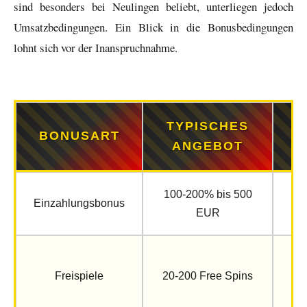
sind besonders bei Neulingen beliebt, unterliegen jedoch
Umsatzbedingungen. Ein Blick in die Bonusbedingungen
lohnt sich vor der Inanspruchnahme.
TYPISCHES
BONUSART
U
ANGEBOT
100-200% bis 500
Einzahlungsbonus
EUR
Freispiele
20-200 Free Spins