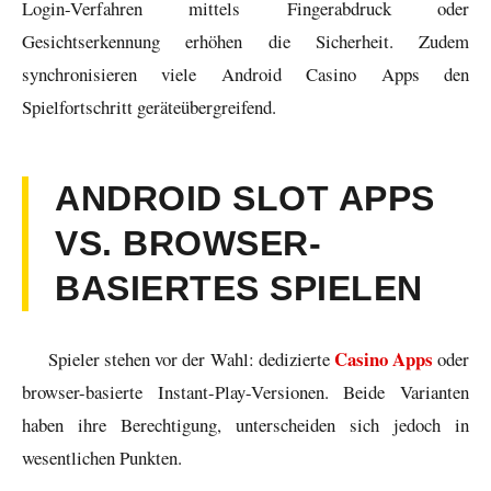
Login-Verfahren mittels Fingerabdruck oder
Gesichtserkennung erhöhen die Sicherheit. Zudem
synchronisieren viele Android Casino Apps den
Spielfortschritt geräteübergreifend.
ANDROID SLOT APPS
VS. BROWSER-
BASIERTES SPIELEN
Casino Apps
Spieler stehen vor der Wahl: dedizierte
oder
browser-basierte Instant-Play-Versionen. Beide Varianten
haben ihre Berechtigung, unterscheiden sich jedoch in
wesentlichen Punkten.