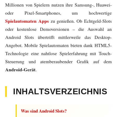
Millionen von Spielern nutzen ihre Samsung-, Huawei-
oder Pixel-Smartphones, um hochwertige
Spielautomaten Apps
zu genießen. Ob Echtgeld-Slots
oder kostenlose Demoversionen – die Auswahl an
Android Slots übertrifft mittlerweile das Desktop-
Angebot. Mobile Spielautomaten bieten dank HTML5-
Technologie eine nahtlose Spielerfahrung mit Touch-
Steuerung und atemberaubender Grafik auf dem
Android-Gerät
.
INHALTSVERZEICHNIS
Was sind Android Slots?