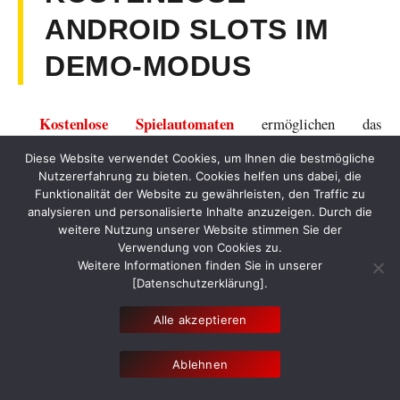
ANDROID SLOTS IM
DEMO-MODUS
Kostenlose Spielautomaten
ermöglichen das
Kennenlernen neuer Titel ohne finanzielles Risiko. Der
Diese Website verwendet Cookies, um Ihnen die bestmögliche
Demo-Modus verwendet virtuelles Spielgeld und bildet die
Nutzererfahrung zu bieten. Cookies helfen uns dabei, die
Funktionalität der Website zu gewährleisten, den Traffic zu
Echtgeld-Version exakt nach. So lassen sich
analysieren und personalisierte Inhalte anzuzeigen. Durch die
Bonusfunktionen, Volatilität und Spielmechaniken testen,
weitere Nutzung unserer Website stimmen Sie der
Verwendung von Cookies zu.
bevor eigenes Geld zum Einsatz kommt.
Weitere Informationen finden Sie in unserer
[Datenschutzerklärung].
Spielautomaten Demo-Versionen
sind ideal für
Alle akzeptieren
Einsteiger. Die Grundregeln von Slots – Gewinnlinien,
Scatter, Wilds und Bonusspiele – lassen sich ohne Druck
Ablehnen
erlernen. Auch erfahrene Spieler nutzen den Gratismodus, um