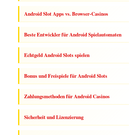
Android Slot Apps vs. Browser-Casinos
Beste Entwickler für Android Spielautomaten
Echtgeld Android Slots spielen
Bonus und Freispiele für Android Slots
Zahlungsmethoden für Android Casinos
Sicherheit und Lizenzierung