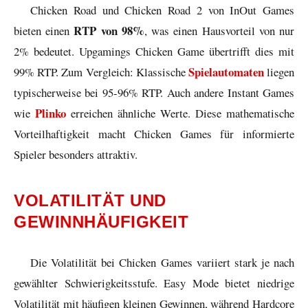
Chicken Road und Chicken Road 2 von InOut Games
RTP von 98%
bieten einen
, was einen Hausvorteil von nur
2% bedeutet. Upgamings Chicken Game übertrifft dies mit
Spielautomaten
99% RTP. Zum Vergleich: Klassische
liegen
typischerweise bei 95-96% RTP. Auch andere Instant Games
Plinko
wie
erreichen ähnliche Werte. Diese mathematische
Vorteilhaftigkeit macht Chicken Games für informierte
Spieler besonders attraktiv.
VOLATILITÄT UND
GEWINNHÄUFIGKEIT
Die Volatilität bei Chicken Games variiert stark je nach
gewählter Schwierigkeitsstufe. Easy Mode bietet niedrige
Volatilität mit häufigen kleinen Gewinnen, während Hardcore