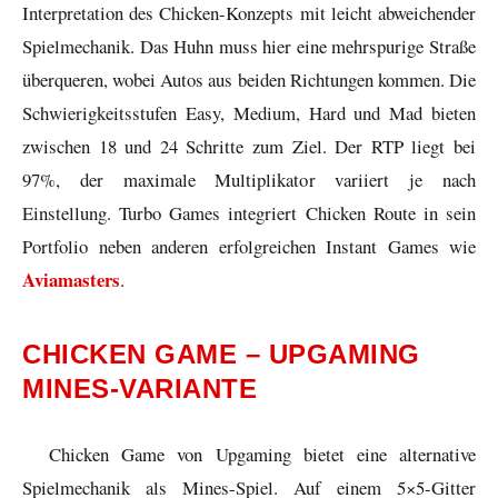
Interpretation des Chicken-Konzepts mit leicht abweichender
Spielmechanik. Das Huhn muss hier eine mehrspurige Straße
überqueren, wobei Autos aus beiden Richtungen kommen. Die
Schwierigkeitsstufen Easy, Medium, Hard und Mad bieten
zwischen 18 und 24 Schritte zum Ziel. Der RTP liegt bei
97%, der maximale Multiplikator variiert je nach
Einstellung. Turbo Games integriert Chicken Route in sein
Portfolio neben anderen erfolgreichen Instant Games wie
Aviamasters
.
CHICKEN GAME – UPGAMING
MINES-VARIANTE
Chicken Game von Upgaming bietet eine alternative
Spielmechanik als Mines-Spiel. Auf einem 5×5-Gitter