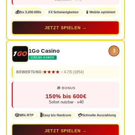
💰
⚡
📱
Bis 3.200.000x
4 Schwierigkeiten
Mobile optimiert
JETZT SPIELEN →
1Go Casino
3
CRASH GAMES
★★★★
★
4.7/5 (1854)
150% bis 600€
Sofort nutzbar · x40
🎲
🎚️
💳
98% RTP
Easy bis Hardcore
Schnelle Auszahlung
JETZT SPIELEN →