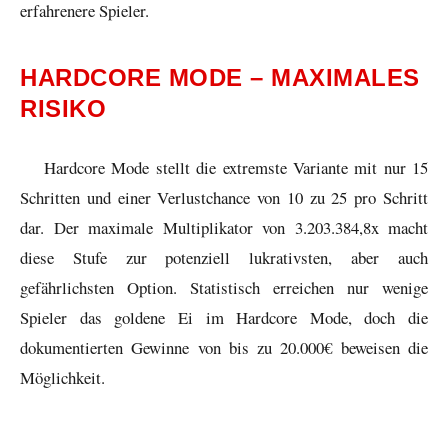
erfahrenere Spieler.
HARDCORE MODE – MAXIMALES
RISIKO
Hardcore Mode stellt die extremste Variante mit nur 15
Schritten und einer Verlustchance von 10 zu 25 pro Schritt
dar. Der maximale Multiplikator von 3.203.384,8x macht
diese Stufe zur potenziell lukrativsten, aber auch
gefährlichsten Option. Statistisch erreichen nur wenige
Spieler das goldene Ei im Hardcore Mode, doch die
dokumentierten Gewinne von bis zu 20.000€ beweisen die
Möglichkeit.