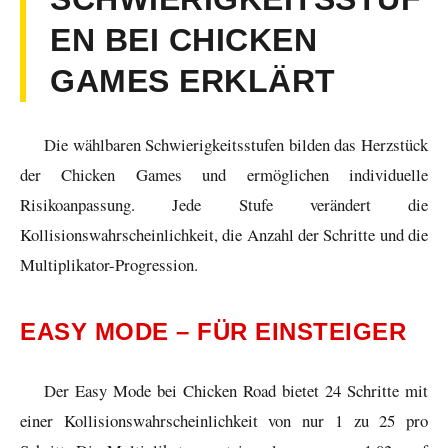
EN BEI CHICKEN
GAMES ERKLÄRT
Die wählbaren Schwierigkeitsstufen bilden das Herzstück
der Chicken Games und ermöglichen individuelle
Risikoanpassung. Jede Stufe verändert die
Kollisionswahrscheinlichkeit, die Anzahl der Schritte und die
Multiplikator-Progression.
EASY MODE – FÜR EINSTEIGER
Der Easy Mode bei Chicken Road bietet 24 Schritte mit
einer Kollisionswahrscheinlichkeit von nur 1 zu 25 pro