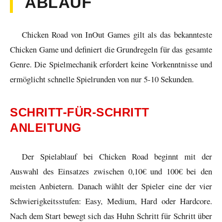
ABLAUF
Chicken Road von InOut Games gilt als das bekannteste
Chicken Game und definiert die Grundregeln für das gesamte
Genre. Die Spielmechanik erfordert keine Vorkenntnisse und
ermöglicht schnelle Spielrunden von nur 5-10 Sekunden.
SCHRITT-FÜR-SCHRITT
ANLEITUNG
Der Spielablauf bei Chicken Road beginnt mit der
Auswahl des Einsatzes zwischen 0,10€ und 100€ bei den
meisten Anbietern. Danach wählt der Spieler eine der vier
Schwierigkeitsstufen: Easy, Medium, Hard oder Hardcore.
Nach dem Start bewegt sich das Huhn Schritt für Schritt über