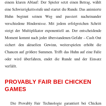
einem klaren Ablauf: Der Spieler setzt einen Betrag, wählt
eine Schwierigkeitsstufe und startet die Runde. Das animierte
Huhn beginnt seinen Weg und passiert nacheinander
verschiedene Hindernisse. Mit jedem erfolgreichen Schritt
steigt der Multiplikator exponentiell an. Der entscheidende
Moment kommt nach jeder überstandenen Gefahr – Cash Out
sichert den aktuellen Gewinn, weiterspielen erhöht die
Chancen auf größere Summen. Trifft das Huhn auf eine Falle
oder wird überfahren, endet die Runde und der Einsatz
verfällt.
PROVABLY FAIR BEI CHICKEN
GAMES
Die Provably Fair Technologie garantiert bei Chicken