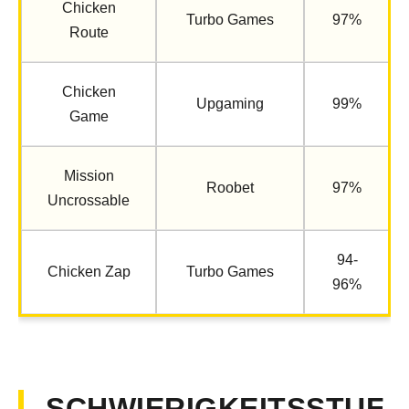
Chicken
Turbo Games
97%
Route
Chicken
Upgaming
99%
Game
Mission
Roobet
97%
Uncrossable
94-
Chicken Zap
Turbo Games
96%
SCHWIERIGKEITSSTUF