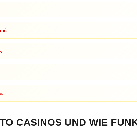
land
s
os
TO CASINOS UND WIE FUNK