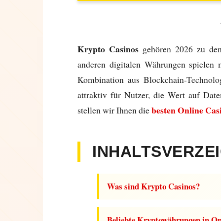
Krypto Casinos
gehören 2026 zu den 
anderen digitalen Währungen spielen 
Kombination aus Blockchain-Technolog
attraktiv für Nutzer, die Wert auf Da
besten Online Cas
stellen wir Ihnen die
INHALTSVERZEI
Was sind Krypto Casinos?
Beliebte Kryptowährungen in On