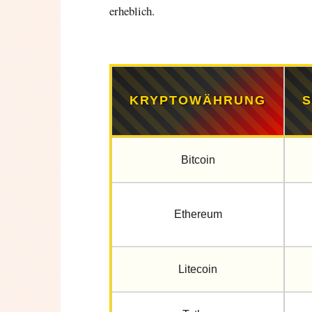
erheblich.
KRYPTOWÄHRUNG
Bitcoin
Ethereum
Litecoin