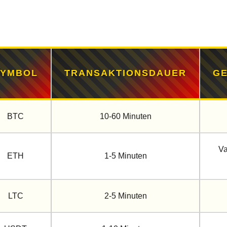
SYMBOL
TRANSAKTIONSDAUER
G
BTC
10-60 Minuten
Va
ETH
1-5 Minuten
LTC
2-5 Minuten