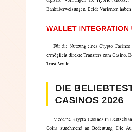
Banküberweisungen. Beide Varianten haben i
WALLET-INTEGRATION
Für die Nutzung eines Crypto Casinos 
ermöglicht direkte Transfers zum Casino.
Trust Wallet.
DIE BELIEBTE
CASINOS 2026
Moderne Krypto Casinos in Deutschland 
Coins zunehmend an Bedeutung. Die Ausw