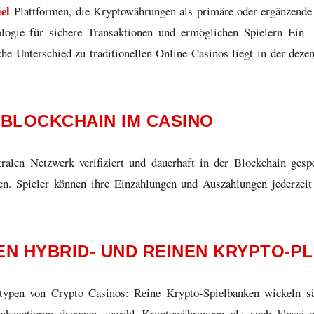
el
-Plattformen, die Kryptowährungen als primäre oder ergänzende
ologie für sichere Transaktionen und ermöglichen Spielern Ein-
he Unterschied zu traditionellen Online Casinos liegt in der dez
BLOCKCHAIN IM CASINO
ralen Netzwerk verifiziert und dauerhaft in der Blockchain gespe
n. Spieler können ihre Einzahlungen und Auszahlungen jederzeit 
EN HYBRID- UND REINEN KRYPTO-P
typen von Crypto Casinos: Reine Krypto-Spielbanken wickeln säm
 akzeptieren dagegen sowohl Kryptowährungen als auch klassisc