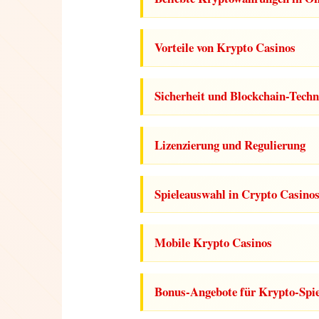
Vorteile von Krypto Casinos
Sicherheit und Blockchain-Techn
Lizenzierung und Regulierung
Spieleauswahl in Crypto Casino
Mobile Krypto Casinos
Bonus-Angebote für Krypto-Spie