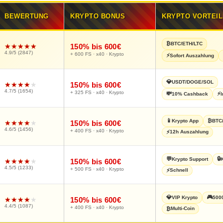
BEWERTUNG
KRYPTO BONUS
KRYPTO VORTEIL
₿
BTC/ETH/LTC
150% bis 600€
★★★★★
4.9/5 (2847)
+ 600 FS · x40 · Krypto
⚡
Sofort Auszahlung
💎
USDT/DOGE/SOL
150% bis 600€
★★★★
★
4.7/5 (1654)
+ 325 FS · x40 · Krypto
💸
⚡
10% Cashback
I
📱
₿
Krypto App
BTC
150% bis 600€
★★★★
★
4.6/5 (1456)
+ 400 FS · x40 · Krypto
⚡
12h Auszahlung
💬
🔒
Krypto Support
150% bis 600€
★★★★
★
4.5/5 (1233)
+ 500 FS · x40 · Krypto
⚡
Schnell
💎
🎮
VIP Krypto
500
150% bis 600€
★★★★
★
4.4/5 (1087)
+ 400 FS · x40 · Krypto
₿
Multi-Coin