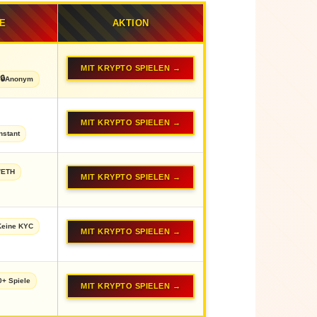
E
AKTION
MIT KRYPTO SPIELEN →
🔒
Anonym
MIT KRYPTO SPIELEN →
nstant
/ETH
MIT KRYPTO SPIELEN →
Keine KYC
MIT KRYPTO SPIELEN →
0+ Spiele
MIT KRYPTO SPIELEN →