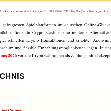
Alle Casinos lizenziert unter Curaçao No. OGL/2024/169/0146 | 18+ | Verantwortungsvolles S
gefragtesten Spielplattformen im deutschen Online-Glück
möchte, findet in Crypto Casinos eine moderne Alternative
ie, schnellen Krypto-Transaktionen und erhöhter Anonymitä
tenschutz und flexible Einzahlungsmöglichkeiten legen. In 
inos 2026
vor, die Kryptowährungen als Zahlungsmittel akzept
CHNIS
line Casinos