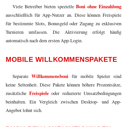
Boni ohne Einzahlung
Viele Betreiber bieten spezielle
ausschließlich für App-Nutzer an. Diese können Freispiele
für bestimmte Slots, Bonusgeld oder Zugang zu exklusiven
Turnieren umfassen. Die Aktivierung erfolgt häufig
automatisch nach dem ersten App-Login.
MOBILE WILLKOMMENSPAKETE
Willkommensboni
Separate
für mobile Spieler sind
keine Seltenheit. Diese Pakete können höhere Prozentsätze,
Freispiele
zusätzliche
oder reduzierte Umsatzbedingungen
beinhalten. Ein Vergleich zwischen Desktop- und App-
Angebot lohnt sich.