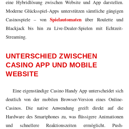
eine Hybridlösung zwischen Website und App darstellen.
Moderne Glücksspiel-Apps unterstützen sämtliche gängigen
Spielautomaten
Casinospiele – von
über Roulette und
Blackjack bis hin zu Live-Dealer-Spielen mit Echtzeit-
Streaming.
UNTERSCHIED ZWISCHEN
CASINO APP UND MOBILE
WEBSITE
Eine eigenständige Casino Handy App unterscheidet sich
deutlich von der mobilen Browser-Version eines Online-
Casinos. Die native Anwendung greift direkt auf die
Hardware des Smartphones zu, was flüssigere Animationen
und schnellere Reaktionszeiten ermöglicht. Push-