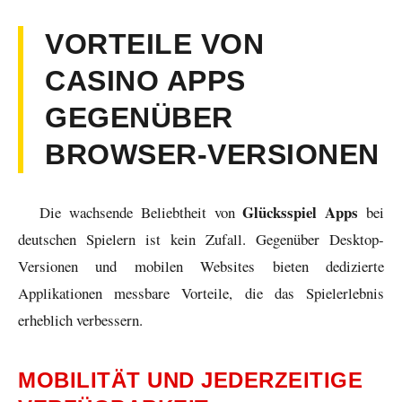
VORTEILE VON
CASINO APPS
GEGENÜBER
BROWSER-VERSIONEN
Glücksspiel Apps
Die wachsende Beliebtheit von
bei
deutschen Spielern ist kein Zufall. Gegenüber Desktop-
Versionen und mobilen Websites bieten dedizierte
Applikationen messbare Vorteile, die das Spielerlebnis
erheblich verbessern.
MOBILITÄT UND JEDERZEITIGE