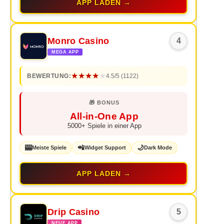
APP LADEN →
Monro Casino
4
MEGA APP
★★★★
★
4.5/5 (1122)
All-in-One App
5000+ Spiele in einer App
🎰
📲
🌙
Meiste Spiele
Widget Support
Dark Mode
APP LADEN →
Drip Casino
5
NEUE APP