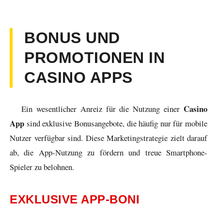
BONUS UND
PROMOTIONEN IN
CASINO APPS
Casino
Ein wesentlicher Anreiz für die Nutzung einer
App
sind exklusive Bonusangebote, die häufig nur für mobile
Nutzer verfügbar sind. Diese Marketingstrategie zielt darauf
ab, die App-Nutzung zu fördern und treue Smartphone-
Spieler zu belohnen.
EXKLUSIVE APP-BONI