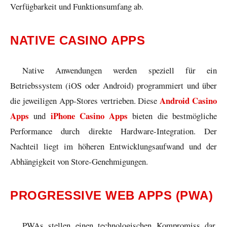
Verfügbarkeit und Funktionsumfang ab.
NATIVE CASINO APPS
Native Anwendungen werden speziell für ein
Betriebssystem (iOS oder Android) programmiert und über
Android Casino
die jeweiligen App-Stores vertrieben. Diese
Apps
iPhone Casino Apps
und
bieten die bestmögliche
Performance durch direkte Hardware-Integration. Der
Nachteil liegt im höheren Entwicklungsaufwand und der
Abhängigkeit von Store-Genehmigungen.
PROGRESSIVE WEB APPS (PWA)
PWAs stellen einen technologischen Kompromiss dar.