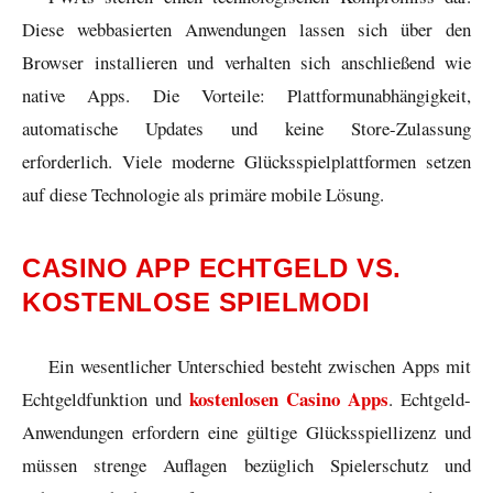
Diese webbasierten Anwendungen lassen sich über den
Browser installieren und verhalten sich anschließend wie
native Apps. Die Vorteile: Plattformunabhängigkeit,
automatische Updates und keine Store-Zulassung
erforderlich. Viele moderne Glücksspielplattformen setzen
auf diese Technologie als primäre mobile Lösung.
CASINO APP ECHTGELD VS.
KOSTENLOSE SPIELMODI
Ein wesentlicher Unterschied besteht zwischen Apps mit
kostenlosen Casino Apps
Echtgeldfunktion und
. Echtgeld-
Anwendungen erfordern eine gültige Glücksspiellizenz und
müssen strenge Auflagen bezüglich Spielerschutz und