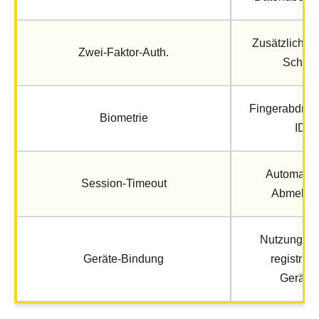
Zusätzlicher 
Zwei-Faktor-Auth.
Schutz
Fingerabdruc
Biometrie
ID
Automatis
Session-Timeout
Abmeldu
Nutzung nur
Geräte-Bindung
registrier
Geräte