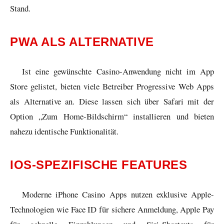
Stand.
PWA ALS ALTERNATIVE
Ist eine gewünschte Casino-Anwendung nicht im App
Store gelistet, bieten viele Betreiber Progressive Web Apps
als Alternative an. Diese lassen sich über Safari mit der
Option „Zum Home-Bildschirm“ installieren und bieten
nahezu identische Funktionalität.
IOS-SPEZIFISCHE FEATURES
Moderne iPhone Casino Apps nutzen exklusive Apple-
Technologien wie Face ID für sichere Anmeldung, Apple Pay