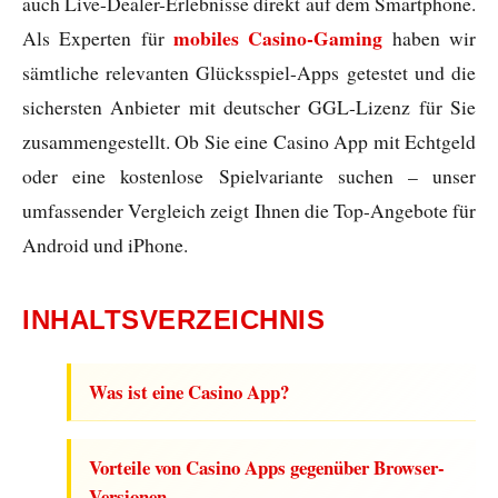
auch Live-Dealer-Erlebnisse direkt auf dem Smartphone.
mobiles Casino-Gaming
Als Experten für
haben wir
sämtliche relevanten Glücksspiel-Apps getestet und die
sichersten Anbieter mit deutscher GGL-Lizenz für Sie
zusammengestellt. Ob Sie eine Casino App mit Echtgeld
oder eine kostenlose Spielvariante suchen – unser
umfassender Vergleich zeigt Ihnen die Top-Angebote für
Android und iPhone.
INHALTSVERZEICHNIS
Was ist eine Casino App?
Vorteile von Casino Apps gegenüber Browser-
Versionen