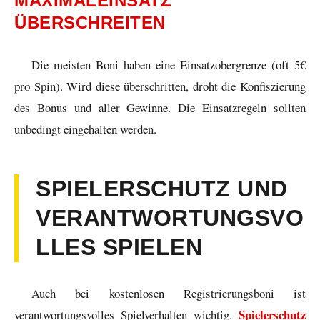
MAXIMALEINSATZ
ÜBERSCHREITEN
Die meisten Boni haben eine Einsatzobergrenze (oft 5€
pro Spin). Wird diese überschritten, droht die Konfiszierung
des Bonus und aller Gewinne. Die Einsatzregeln sollten
unbedingt eingehalten werden.
SPIELERSCHUTZ UND
VERANTWORTUNGSVO
LLES SPIELEN
Auch bei kostenlosen Registrierungsboni ist
Spielerschutz
verantwortungsvolles Spielverhalten wichtig.