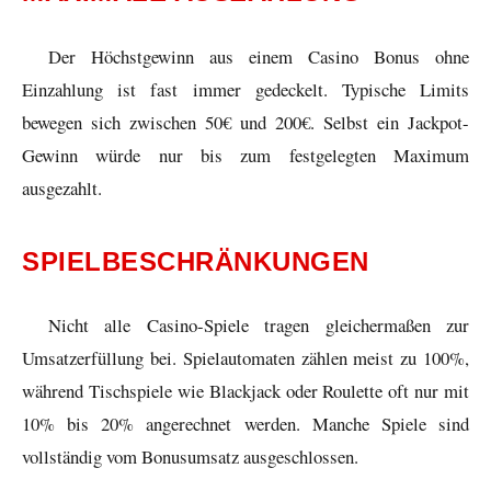
Der Höchstgewinn aus einem Casino Bonus ohne
Einzahlung ist fast immer gedeckelt. Typische Limits
bewegen sich zwischen 50€ und 200€. Selbst ein Jackpot-
Gewinn würde nur bis zum festgelegten Maximum
ausgezahlt.
SPIELBESCHRÄNKUNGEN
Nicht alle Casino-Spiele tragen gleichermaßen zur
Umsatzerfüllung bei. Spielautomaten zählen meist zu 100%,
während Tischspiele wie Blackjack oder Roulette oft nur mit
10% bis 20% angerechnet werden. Manche Spiele sind
vollständig vom Bonusumsatz ausgeschlossen.