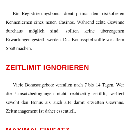
Ein Registrierungsbonus dient primär dem risikofreien
Kennenlernen eines neuen Casinos. Während echte Gewinne
durchaus möglich sind, sollten keine überzogenen
Erwartungen gestellt werden. Das Bonusspiel sollte vor allem
Spaß machen.
ZEITLIMIT IGNORIEREN
Viele Bonusangebote verfallen nach 7 bis 14 Tagen. Wer
die Umsatzbedingungen nicht rechtzeitig erfüllt, verliert
sowohl den Bonus als auch alle damit erzielten Gewinne.
Zeitmanagement ist daher essentiell.