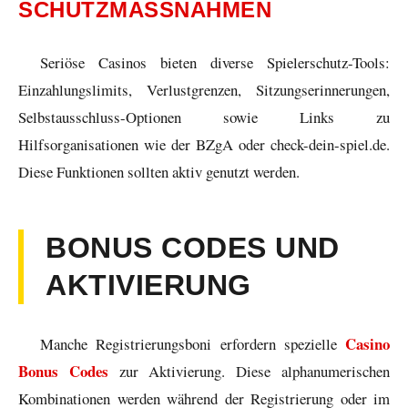
SCHUTZMASSNAHMEN
Seriöse Casinos bieten diverse Spielerschutz-Tools:
Einzahlungslimits, Verlustgrenzen, Sitzungserinnerungen,
Selbstausschluss-Optionen sowie Links zu
Hilfsorganisationen wie der BZgA oder check-dein-spiel.de.
Diese Funktionen sollten aktiv genutzt werden.
BONUS CODES UND
AKTIVIERUNG
Casino
Manche Registrierungsboni erfordern spezielle
Bonus Codes
zur Aktivierung. Diese alphanumerischen
Kombinationen werden während der Registrierung oder im