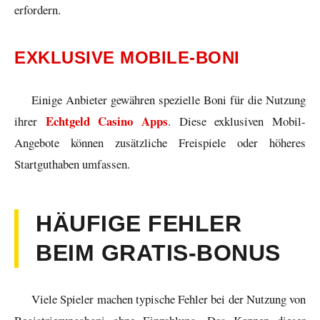
erfordern.
EXKLUSIVE MOBILE-BONI
Einige Anbieter gewähren spezielle Boni für die Nutzung
Echtgeld Casino Apps
ihrer
. Diese exklusiven Mobil-
Angebote können zusätzliche Freispiele oder höheres
Startguthaben umfassen.
HÄUFIGE FEHLER
BEIM GRATIS-BONUS
Viele Spieler machen typische Fehler bei der Nutzung von