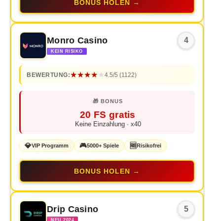
BONUS HOLEN →
Monro Casino
4
KEIN RISIKO
★★★★
★
4.5/5 (1122)
20 FS gratis
Keine Einzahlung · x40
💎
🎮
🆓
VIP Programm
5000+ Spiele
Risikofrei
BONUS HOLEN →
Drip Casino
5
NEU 2024