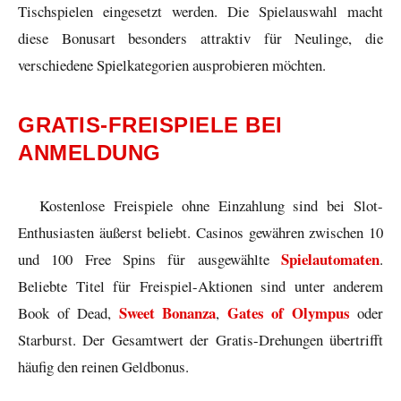
Tischspielen eingesetzt werden. Die Spielauswahl macht
diese Bonusart besonders attraktiv für Neulinge, die
verschiedene Spielkategorien ausprobieren möchten.
GRATIS-FREISPIELE BEI
ANMELDUNG
Kostenlose Freispiele ohne Einzahlung sind bei Slot-
Enthusiasten äußerst beliebt. Casinos gewähren zwischen 10
Spielautomaten
und 100 Free Spins für ausgewählte
.
Beliebte Titel für Freispiel-Aktionen sind unter anderem
Sweet Bonanza
Gates of Olympus
Book of Dead,
,
oder
Starburst. Der Gesamtwert der Gratis-Drehungen übertrifft
häufig den reinen Geldbonus.