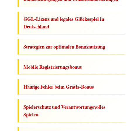
GGL-Lizenz und legales Glücksspiel in
Deutschland
Strategien zur optimalen Bonusnutzung
Mobile Registrierungsbonus
Häufige Fehler beim Gratis-Bonus
Spielerschutz und Verantwortungsvolles
Spielen