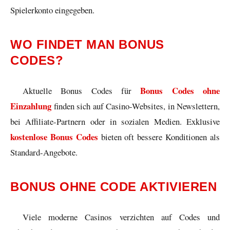
Spielerkonto eingegeben.
WO FINDET MAN BONUS
CODES?
Bonus Codes ohne
Aktuelle Bonus Codes für
Einzahlung
finden sich auf Casino-Websites, in Newslettern,
bei Affiliate-Partnern oder in sozialen Medien. Exklusive
kostenlose Bonus Codes
bieten oft bessere Konditionen als
Standard-Angebote.
BONUS OHNE CODE AKTIVIEREN
Viele moderne Casinos verzichten auf Codes und