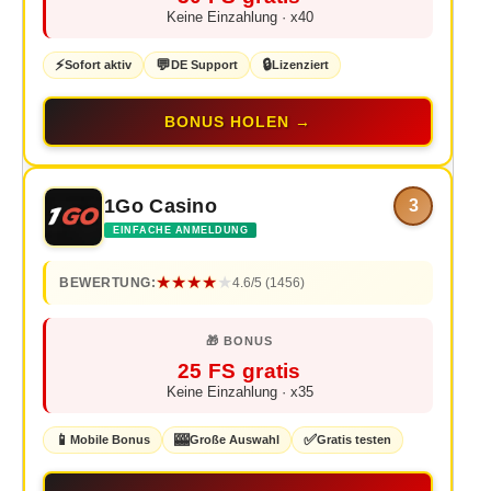
Keine Einzahlung · x40
⚡
💬
🔒
Sofort aktiv
DE Support
Lizenziert
BONUS HOLEN →
1Go Casino
3
EINFACHE ANMELDUNG
★★★★
★
4.6/5 (1456)
25 FS gratis
Keine Einzahlung · x35
📱
🎰
✅
Mobile Bonus
Große Auswahl
Gratis testen