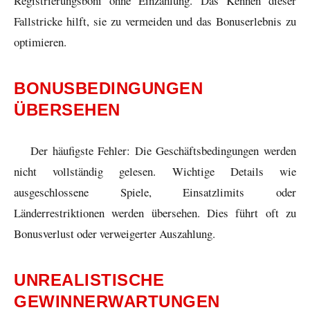
Registrierungsboni ohne Einzahlung. Das Kennen dieser
Fallstricke hilft, sie zu vermeiden und das Bonuserlebnis zu
optimieren.
BONUSBEDINGUNGEN
ÜBERSEHEN
Der häufigste Fehler: Die Geschäftsbedingungen werden
nicht vollständig gelesen. Wichtige Details wie
ausgeschlossene Spiele, Einsatzlimits oder
Länderrestriktionen werden übersehen. Dies führt oft zu
Bonusverlust oder verweigerter Auszahlung.
UNREALISTISCHE
GEWINNERWARTUNGEN