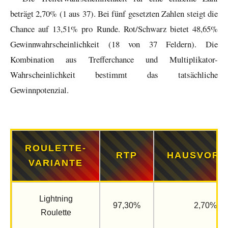
beträgt 2,70% (1 aus 37). Bei fünf gesetzten Zahlen steigt die
Chance auf 13,51% pro Runde. Rot/Schwarz bietet 48,65%
Gewinnwahrscheinlichkeit (18 von 37 Feldern). Die
Kombination aus Trefferchance und Multiplikator-
Wahrscheinlichkeit bestimmt das tatsächliche
Gewinnpotenzial.
ROULETTE-
RTP
HAUSVORT
VARIANTE
Lightning
97,30%
2,70%
Roulette