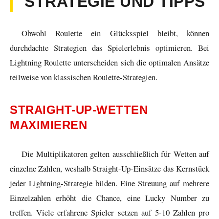
STRATEGIE UND TIPPS
Obwohl Roulette ein Glücksspiel bleibt, können
durchdachte Strategien das Spielerlebnis optimieren. Bei
Lightning Roulette unterscheiden sich die optimalen Ansätze
teilweise von klassischen Roulette-Strategien.
STRAIGHT-UP-WETTEN
MAXIMIEREN
Die Multiplikatoren gelten ausschließlich für Wetten auf
einzelne Zahlen, weshalb Straight-Up-Einsätze das Kernstück
jeder Lightning-Strategie bilden. Eine Streuung auf mehrere
Einzelzahlen erhöht die Chance, eine Lucky Number zu
treffen. Viele erfahrene Spieler setzen auf 5-10 Zahlen pro