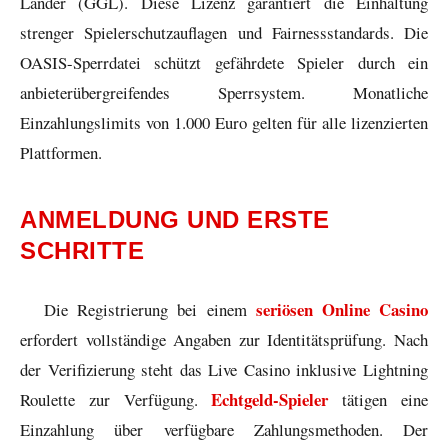
Länder (GGL). Diese Lizenz garantiert die Einhaltung
strenger Spielerschutzauflagen und Fairnessstandards. Die
OASIS-Sperrdatei schützt gefährdete Spieler durch ein
anbieterübergreifendes Sperrsystem. Monatliche
Einzahlungslimits von 1.000 Euro gelten für alle lizenzierten
Plattformen.
ANMELDUNG UND ERSTE
SCHRITTE
seriösen Online Casino
Die Registrierung bei einem
erfordert vollständige Angaben zur Identitätsprüfung. Nach
der Verifizierung steht das Live Casino inklusive Lightning
Echtgeld-Spieler
Roulette zur Verfügung.
tätigen eine
Einzahlung über verfügbare Zahlungsmethoden. Der