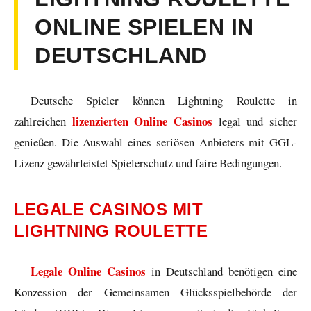
ONLINE SPIELEN IN
DEUTSCHLAND
Deutsche Spieler können Lightning Roulette in
lizenzierten Online Casinos
zahlreichen
legal und sicher
genießen. Die Auswahl eines seriösen Anbieters mit GGL-
Lizenz gewährleistet Spielerschutz und faire Bedingungen.
LEGALE CASINOS MIT
LIGHTNING ROULETTE
Legale Online Casinos
in Deutschland benötigen eine
Konzession der Gemeinsamen Glücksspielbehörde der