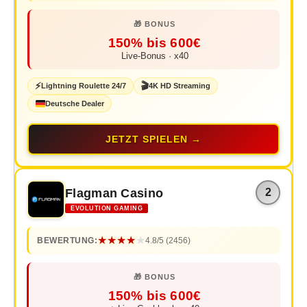
150% bis 600€
Live-Bonus · x40
⚡
🎬
Lightning Roulette 24/7
4K HD Streaming
Deutsche Dealer
JETZT SPIELEN →
Flagman Casino
2
EVOLUTION GAMING
★★★★
★
4.8/5 (2456)
150% bis 600€