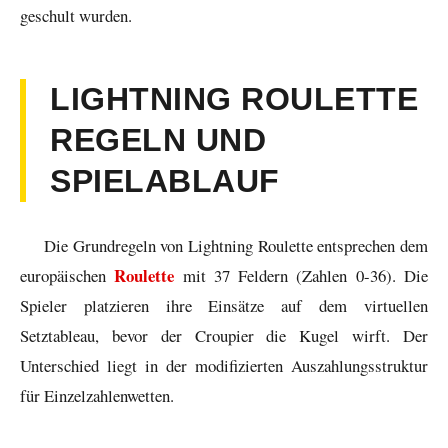
geschult wurden.
LIGHTNING ROULETTE
REGELN UND
SPIELABLAUF
Die Grundregeln von Lightning Roulette entsprechen dem
Roulette
europäischen
mit 37 Feldern (Zahlen 0-36). Die
Spieler platzieren ihre Einsätze auf dem virtuellen
Setztableau, bevor der Croupier die Kugel wirft. Der
Unterschied liegt in der modifizierten Auszahlungsstruktur
für Einzelzahlenwetten.