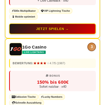
+ Live Cashback · x40
⚡
💎
500x Multiplikator
VIP Lightning Tische
📱
Mobile optimiert
JETZT SPIELEN →
1Go Casino
3
LIVE LIGHTNING
★★★★
★
4.7/5 (1987)
150% bis 600€
Sofort nutzbar · x40
🎰
⚡
Exklusive Tische
Lucky Numbers
💳
Schnelle Auszahlung