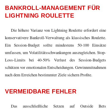
BANKROLL-MANAGEMENT FÜR
LIGHTNING ROULETTE
Die höhere Varianz von Lightning Roulette erfordert eine
konservativere Bankroll-Verwaltung als klassisches Roulette.
Ein Session-Budget sollte mindestens 50-100 Einsätze
umfassen, um Volatilitätsschwankungen auszugleichen. Stop-
Loss-Limits bei 40-50% Verlust des Session-Budgets
schützen vor emotionalen Entscheidungen. Gewinnmitnahmen
nach dem Erreichen bestimmter Ziele sichern Profite.
VERMEIDBARE FEHLER
Das ausschließliche Setzen auf Outside Bets