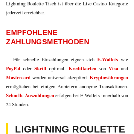
Lightning Roulette Tisch ist über die Live Casino Kategorie
jederzeit erreichbar.
EMPFOHLENE
ZAHLUNGSMETHODEN
E-Wallets
Für schnelle Einzahlungen eignen sich
wie
PayPal
Skrill
Kreditkarten
Visa
oder
optimal.
von
und
Mastercard
Kryptowährungen
werden universal akzeptiert.
ermöglichen bei einigen Anbietern anonyme Transaktionen.
Schnelle Auszahlungen
erfolgen bei E-Wallets innerhalb von
24 Stunden.
LIGHTNING ROULETTE