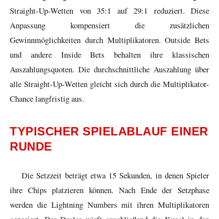
Straight-Up-Wetten von 35:1 auf 29:1 reduziert. Diese
Anpassung kompensiert die zusätzlichen
Gewinnmöglichkeiten durch Multiplikatoren. Outside Bets
und andere Inside Bets behalten ihre klassischen
Auszahlungsquoten. Die durchschnittliche Auszahlung über
alle Straight-Up-Wetten gleicht sich durch die Multiplikator-
Chance langfristig aus.
TYPISCHER SPIELABLAUF EINER
RUNDE
Die Setzzeit beträgt etwa 15 Sekunden, in denen Spieler
ihre Chips platzieren können. Nach Ende der Setzphase
werden die Lightning Numbers mit ihren Multiplikatoren