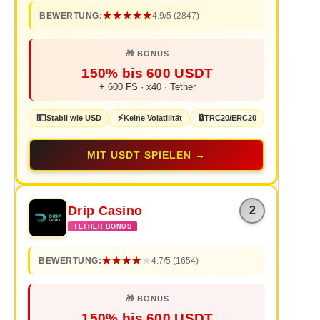
★★★★★
4.9/5 (2847)
150% bis 600 USDT
+ 600 FS · x40 · Tether
💵
⚡
🔒
Stabil wie USD
Keine Volatilität
TRC20/ERC20
MIT USDT SPIELEN →
Drip Casino
2
TETHER BONUS
★★★★
★
4.7/5 (1654)
150% bis 600 USDT