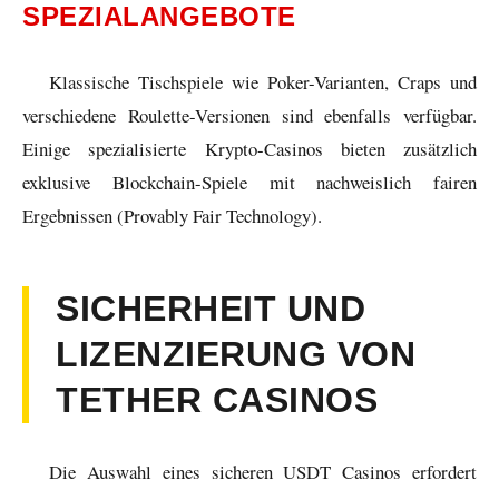
SPEZIALANGEBOTE
Klassische Tischspiele wie Poker-Varianten, Craps und
verschiedene Roulette-Versionen sind ebenfalls verfügbar.
Einige spezialisierte Krypto-Casinos bieten zusätzlich
exklusive Blockchain-Spiele mit nachweislich fairen
Ergebnissen (Provably Fair Technology).
SICHERHEIT UND
LIZENZIERUNG VON
TETHER CASINOS
Die Auswahl eines sicheren USDT Casinos erfordert