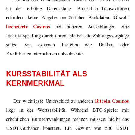
ist der erhöhte Datenschutz. Blockchain-Transaktionen
erfordern keine Angabe persönlicher Bankdaten. Obwohl
lizenzierte Casinos
bei höheren Auszahlungen eine
Identitätsprüfung durchführen, bleiben die Zahlungsvorgänge
selbst von externen Parteien wie Banken oder
Kreditkartenunternehmen unbeobachtet.
KURSSTABILITÄT ALS
KERNMERKMAL
Bitcoin Casinos
Der wichtigste Unterschied zu anderen
liegt in der Wertstabilität. Während BTC-Spieler mit
erheblichen Kursschwankungen rechnen müssen, bleibt das
USDT-Guthaben konstant. Ein Gewinn von 500 USDT