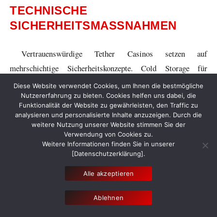
TECHNISCHE
SICHERHEITSMASSNAHMEN
Vertrauenswürdige Tether Casinos setzen auf
mehrschichtige Sicherheitskonzepte. Cold Storage für
Kryptowährungsreserven schützt vor Hackerangriffen. Multi-
Diese Website verwendet Cookies, um Ihnen die bestmögliche
Nutzererfahrung zu bieten. Cookies helfen uns dabei, die
Signature-Wallets erfordern mehrere Autorisierungen für
Funktionalität der Website zu gewährleisten, den Traffic zu
Auszahlungen. SSL-Verschlüsselung sichert sämtliche
analysieren und personalisierte Inhalte anzuzeigen. Durch die
weitere Nutzung unserer Website stimmen Sie der
Datenübertragungen ab. Regelmäßige externe Audits
Verwendung von Cookies zu.
bestätigen die Integrität der Systeme.
Weitere Informationen finden Sie in unserer
[Datenschutzerklärung].
VERANTWORTUNGSVOLLES
Alle akzeptieren
SPIELEN IM STABLECOIN
Ablehnen
CASINO