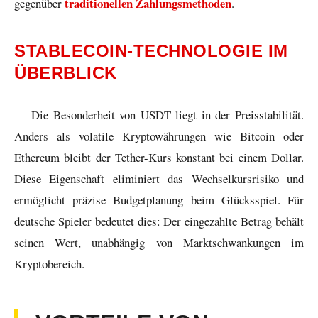
traditionellen Zahlungsmethoden
gegenüber
.
STABLECOIN-TECHNOLOGIE IM
ÜBERBLICK
Die Besonderheit von USDT liegt in der Preisstabilität.
Anders als volatile Kryptowährungen wie Bitcoin oder
Ethereum bleibt der Tether-Kurs konstant bei einem Dollar.
Diese Eigenschaft eliminiert das Wechselkursrisiko und
ermöglicht präzise Budgetplanung beim Glücksspiel. Für
deutsche Spieler bedeutet dies: Der eingezahlte Betrag behält
seinen Wert, unabhängig von Marktschwankungen im
Kryptobereich.