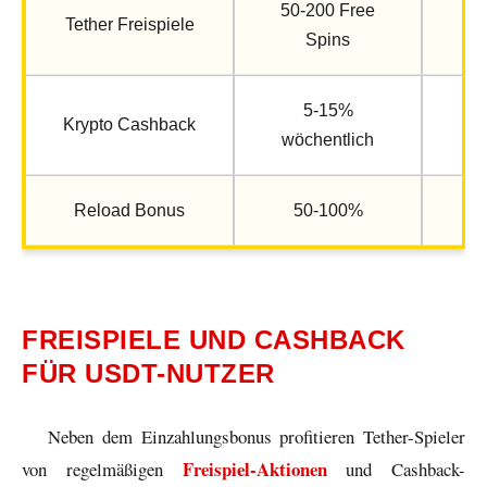
50-200 Free
Tether Freispiele
Spins
5-15%
Krypto Cashback
wöchentlich
Reload Bonus
50-100%
FREISPIELE UND CASHBACK
FÜR USDT-NUTZER
Neben dem Einzahlungsbonus profitieren Tether-Spieler
Freispiel-Aktionen
von regelmäßigen
und Cashback-