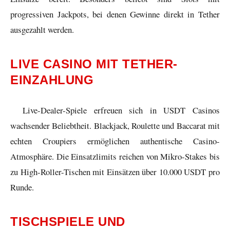
progressiven Jackpots, bei denen Gewinne direkt in Tether
ausgezahlt werden.
LIVE CASINO MIT TETHER-
EINZAHLUNG
Live-Dealer-Spiele erfreuen sich in USDT Casinos
wachsender Beliebtheit. Blackjack, Roulette und Baccarat mit
echten Croupiers ermöglichen authentische Casino-
Atmosphäre. Die Einsatzlimits reichen von Mikro-Stakes bis
zu High-Roller-Tischen mit Einsätzen über 10.000 USDT pro
Runde.
TISCHSPIELE UND