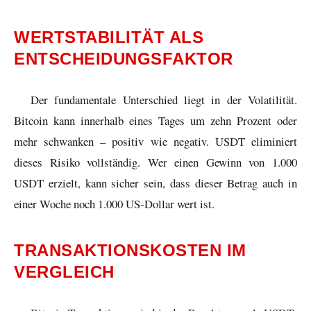
WERTSTABILITÄT ALS
ENTSCHEIDUNGSFAKTOR
Der fundamentale Unterschied liegt in der Volatilität.
Bitcoin kann innerhalb eines Tages um zehn Prozent oder
mehr schwanken – positiv wie negativ. USDT eliminiert
dieses Risiko vollständig. Wer einen Gewinn von 1.000
USDT erzielt, kann sicher sein, dass dieser Betrag auch in
einer Woche noch 1.000 US-Dollar wert ist.
TRANSAKTIONSKOSTEN IM
VERGLEICH