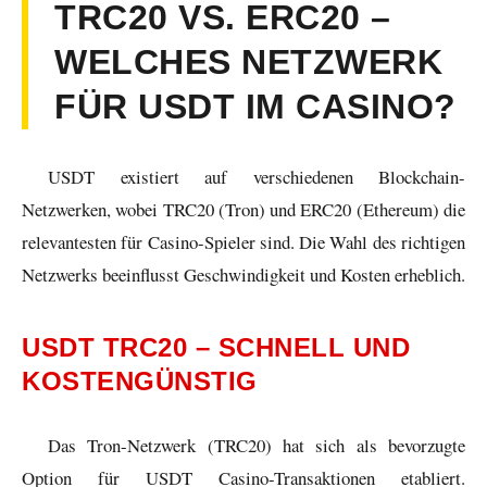
TRC20 VS. ERC20 –
WELCHES NETZWERK
FÜR USDT IM CASINO?
USDT existiert auf verschiedenen Blockchain-
Netzwerken, wobei TRC20 (Tron) und ERC20 (Ethereum) die
relevantesten für Casino-Spieler sind. Die Wahl des richtigen
Netzwerks beeinflusst Geschwindigkeit und Kosten erheblich.
USDT TRC20 – SCHNELL UND
KOSTENGÜNSTIG
Das Tron-Netzwerk (TRC20) hat sich als bevorzugte
Option für USDT Casino-Transaktionen etabliert.