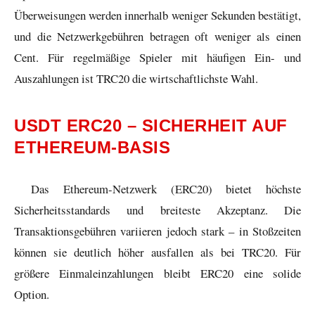
Überweisungen werden innerhalb weniger Sekunden bestätigt,
und die Netzwerkgebühren betragen oft weniger als einen
Cent. Für regelmäßige Spieler mit häufigen Ein- und
Auszahlungen ist TRC20 die wirtschaftlichste Wahl.
USDT ERC20 – SICHERHEIT AUF
ETHEREUM-BASIS
Das Ethereum-Netzwerk (ERC20) bietet höchste
Sicherheitsstandards und breiteste Akzeptanz. Die
Transaktionsgebühren variieren jedoch stark – in Stoßzeiten
können sie deutlich höher ausfallen als bei TRC20. Für
größere Einmaleinzahlungen bleibt ERC20 eine solide
Option.