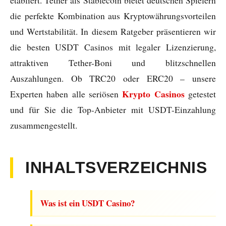
die perfekte Kombination aus Kryptowährungsvorteilen
und Wertstabilität. In diesem Ratgeber präsentieren wir
die besten USDT Casinos mit legaler Lizenzierung,
attraktiven Tether-Boni und blitzschnellen
Auszahlungen. Ob TRC20 oder ERC20 – unsere
Krypto Casinos
Experten haben alle seriösen
getestet
und für Sie die Top-Anbieter mit USDT-Einzahlung
zusammengestellt.
INHALTSVERZEICHNIS
Was ist ein USDT Casino?