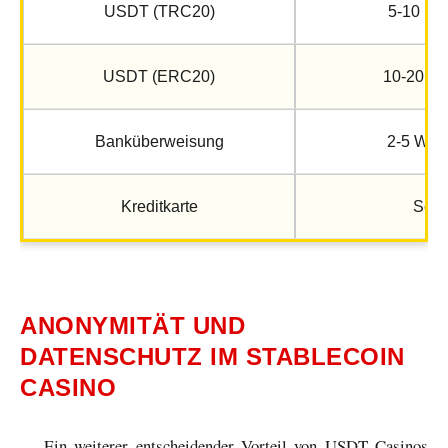
USDT (TRC20)
5-10 Mi
USDT (ERC20)
10-20 Mi
Banküberweisung
2-5 Wer
Kreditkarte
Sofor
ANONYMITÄT UND
DATENSCHUTZ IM STABLECOIN
CASINO
Ein weiterer entscheidender Vorteil von USDT Casinos