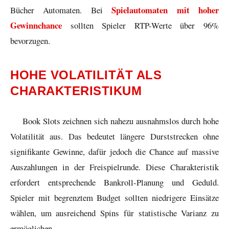
Spielautomaten mit hoher
Bücher Automaten. Bei
Gewinnchance
sollten Spieler RTP-Werte über 96%
bevorzugen.
HOHE VOLATILITÄT ALS
CHARAKTERISTIKUM
Book Slots zeichnen sich nahezu ausnahmslos durch hohe
Volatilität aus. Das bedeutet längere Durststrecken ohne
signifikante Gewinne, dafür jedoch die Chance auf massive
Auszahlungen in der Freispielrunde. Diese Charakteristik
erfordert entsprechende Bankroll-Planung und Geduld.
Spieler mit begrenztem Budget sollten niedrigere Einsätze
wählen, um ausreichend Spins für statistische Varianz zu
ermöglichen.