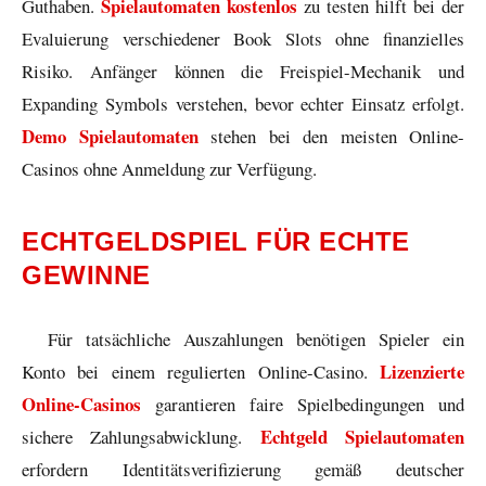
Spielautomaten kostenlos
Guthaben.
zu testen hilft bei der
Evaluierung verschiedener Book Slots ohne finanzielles
Risiko. Anfänger können die Freispiel-Mechanik und
Expanding Symbols verstehen, bevor echter Einsatz erfolgt.
Demo Spielautomaten
stehen bei den meisten Online-
Casinos ohne Anmeldung zur Verfügung.
ECHTGELDSPIEL FÜR ECHTE
GEWINNE
Für tatsächliche Auszahlungen benötigen Spieler ein
Lizenzierte
Konto bei einem regulierten Online-Casino.
Online-Casinos
garantieren faire Spielbedingungen und
Echtgeld Spielautomaten
sichere Zahlungsabwicklung.
erfordern Identitätsverifizierung gemäß deutscher