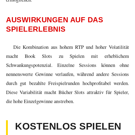
AUSWIRKUNGEN AUF DAS
SPIELERLEBNIS
Die Kombination aus hohem RTP und hoher Volatilität
macht Book Slots zu Spielen mit erheblichem
Schwankungspotenzial. Einzelne Sessions können ohne
nennenswerte Gewinne verlaufen, während andere Sessions
durch gut bezahlte Freispielrunden hochprofitabel werden.
Diese Variabilität macht Bücher Slots attraktiv für Spieler,
die hohe Einzelgewinne anstreben.
KOSTENLOS SPIELEN