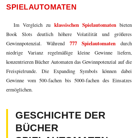
SPIELAUTOMATEN
klassischen Spielautomaten
Im Vergleich zu
bieten
Book Slots deutlich höhere Volatilität und größeres
777 Spielautomaten
Gewinnpotenzial. Während
durch
niedrige Varianz regelmäßige kleine Gewinne liefern,
konzentrieren Bücher Automaten das Gewinnpotenzial auf die
Freispielrunde. Die Expanding Symbols können dabei
Gewinne vom 500-fachen bis 5000-fachen des Einsatzes
ermöglichen.
GESCHICHTE DER
BÜCHER