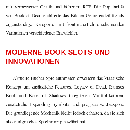
mit verbesserter Grafik und höherem RTP. Die Popularität
von Book of Dead etablierte das Bücher-Genre endgültig als
eigenständige Kategorie mit kontinuierlich erscheinenden
Variationen verschiedener Entwickler.
MODERNE BOOK SLOTS UND
INNOVATIONEN
Aktuelle Bücher Spielautomaten erweitern das klassische
Konzept um zusätzliche Features. Legacy of Dead, Ramses
Book und Book of Shadows integrieren Multiplikatoren,
zusätzliche Expanding Symbols und progressive Jackpots.
Die grundlegende Mechanik bleibt jedoch erhalten, da sie sich
als erfolgreiches Spielprinzip bewährt hat.