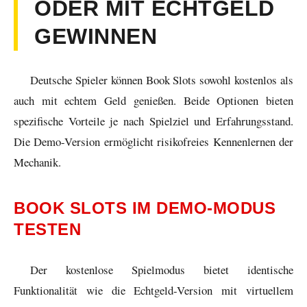
ODER MIT ECHTGELD
GEWINNEN
Deutsche Spieler können Book Slots sowohl kostenlos als
auch mit echtem Geld genießen. Beide Optionen bieten
spezifische Vorteile je nach Spielziel und Erfahrungsstand.
Die Demo-Version ermöglicht risikofreies Kennenlernen der
Mechanik.
BOOK SLOTS IM DEMO-MODUS
TESTEN
Der kostenlose Spielmodus bietet identische
Funktionalität wie die Echtgeld-Version mit virtuellem