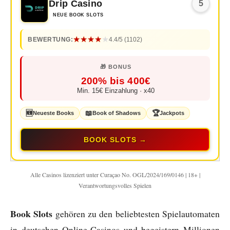
Drip Casino
5
NEUE BOOK SLOTS
★★★★
★
4.4/5 (1102)
200% bis 400€
Min. 15€ Einzahlung · x40
🆕
📖
🏆
Neueste Books
Book of Shadows
Jackpots
BOOK SLOTS →
Alle Casinos lizenziert unter Curaçao No. OGL/2024/169/0146 | 18+ |
Verantwortungsvolles Spielen
Book Slots
gehören zu den beliebtesten Spielautomaten
in deutschen Online-Casinos und begeistern Millionen