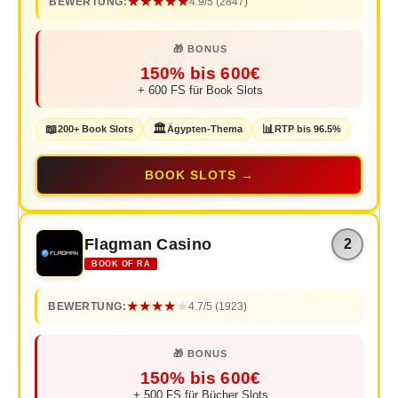
★★★★★
4.9/5 (2847)
150% bis 600€
+ 600 FS für Book Slots
📖
🏛️
📊
200+ Book Slots
Ägypten-Thema
RTP bis 96.5%
BOOK SLOTS →
Flagman Casino
2
BOOK OF RA
★★★★
★
4.7/5 (1923)
150% bis 600€
+ 500 FS für Bücher Slots