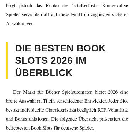
birgt jedoch das Risiko des Totalverlusts. Konservative
Spieler verzichten oft auf diese Funktion zugunsten sicherer
Auszahlungen.
DIE BESTEN BOOK
SLOTS 2026 IM
ÜBERBLICK
Der Markt für Bücher Spielautomaten bietet 2026 eine
breite Auswahl an Titeln verschiedener Entwickler. Jeder Slot
besitzt individuelle Charakteristika bezüglich RTP, Volatilität
und Bonusfunktionen. Die folgende Übersicht präsentiert die
beliebtesten Book Slots für deutsche Spieler.