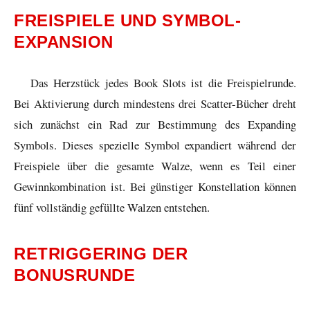
FREISPIELE UND SYMBOL-
EXPANSION
Das Herzstück jedes Book Slots ist die Freispielrunde.
Bei Aktivierung durch mindestens drei Scatter-Bücher dreht
sich zunächst ein Rad zur Bestimmung des Expanding
Symbols. Dieses spezielle Symbol expandiert während der
Freispiele über die gesamte Walze, wenn es Teil einer
Gewinnkombination ist. Bei günstiger Konstellation können
fünf vollständig gefüllte Walzen entstehen.
RETRIGGERING DER
BONUSRUNDE