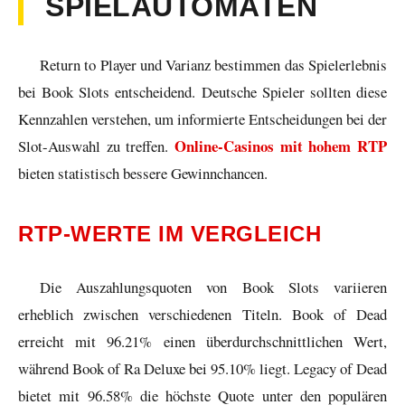
SPIELAUTOMATEN
Return to Player und Varianz bestimmen das Spielerlebnis
bei Book Slots entscheidend. Deutsche Spieler sollten diese
Kennzahlen verstehen, um informierte Entscheidungen bei der
Online-Casinos mit hohem RTP
Slot-Auswahl zu treffen.
bieten statistisch bessere Gewinnchancen.
RTP-WERTE IM VERGLEICH
Die Auszahlungsquoten von Book Slots variieren
erheblich zwischen verschiedenen Titeln. Book of Dead
erreicht mit 96.21% einen überdurchschnittlichen Wert,
während Book of Ra Deluxe bei 95.10% liegt. Legacy of Dead
bietet mit 96.58% die höchste Quote unter den populären