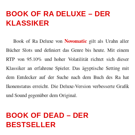
BOOK OF RA DELUXE – DER
KLASSIKER
Novomatic
Book of Ra Deluxe von
gilt als Urahn aller
Bücher Slots und definiert das Genre bis heute. Mit einem
RTP von 95.10% und hoher Volatilität richtet sich dieser
Klassiker an erfahrene Spieler. Das ägyptische Setting mit
dem Entdecker auf der Suche nach dem Buch des Ra hat
Ikonenstatus erreicht. Die Deluxe-Version verbesserte Grafik
und Sound gegenüber dem Original.
BOOK OF DEAD – DER
BESTSELLER