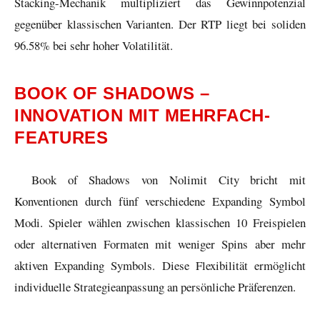
Stacking-Mechanik multipliziert das Gewinnpotenzial
gegenüber klassischen Varianten. Der RTP liegt bei soliden
96.58% bei sehr hoher Volatilität.
BOOK OF SHADOWS –
INNOVATION MIT MEHRFACH-
FEATURES
Book of Shadows von Nolimit City bricht mit
Konventionen durch fünf verschiedene Expanding Symbol
Modi. Spieler wählen zwischen klassischen 10 Freispielen
oder alternativen Formaten mit weniger Spins aber mehr
aktiven Expanding Symbols. Diese Flexibilität ermöglicht
individuelle Strategieanpassung an persönliche Präferenzen.