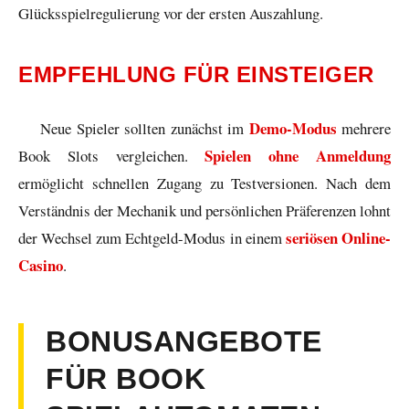
Glücksspielregulierung vor der ersten Auszahlung.
EMPFEHLUNG FÜR EINSTEIGER
Demo-Modus
Neue Spieler sollten zunächst im
mehrere
Spielen ohne Anmeldung
Book Slots vergleichen.
ermöglicht schnellen Zugang zu Testversionen. Nach dem
Verständnis der Mechanik und persönlichen Präferenzen lohnt
seriösen Online-
der Wechsel zum Echtgeld-Modus in einem
Casino
.
BONUSANGEBOTE
FÜR BOOK