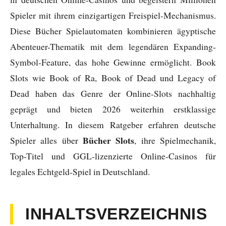
Spieler mit ihrem einzigartigen Freispiel-Mechanismus.
Diese Bücher Spielautomaten kombinieren ägyptische
Abenteuer-Thematik mit dem legendären Expanding-
Symbol-Feature, das hohe Gewinne ermöglicht. Book
Slots wie Book of Ra, Book of Dead und Legacy of
Dead haben das Genre der Online-Slots nachhaltig
geprägt und bieten 2026 weiterhin erstklassige
Unterhaltung. In diesem Ratgeber erfahren deutsche
Bücher Slots
Spieler alles über
, ihre Spielmechanik,
Top-Titel und GGL-lizenzierte Online-Casinos für
legales Echtgeld-Spiel in Deutschland.
INHALTSVERZEICHNIS