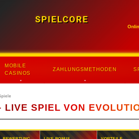
SPIELCORE
Onli
MOBILE
ZAHLUNGSMETHODEN
S
CASINOS
Spiele
 LIVE SPIEL VON EVOLUTI
BEWERTUNG
LIVE BONUS
VORTEILE