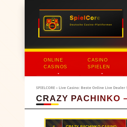
Skip
to
content
ONLINE
CASINO
CASINOS
SPIELEN
SPIELCORE
»
Live Casino: Beste Online Live Dealer 
CRAZY PACHINKO –
#
CRAZY PACHINKO CASINO