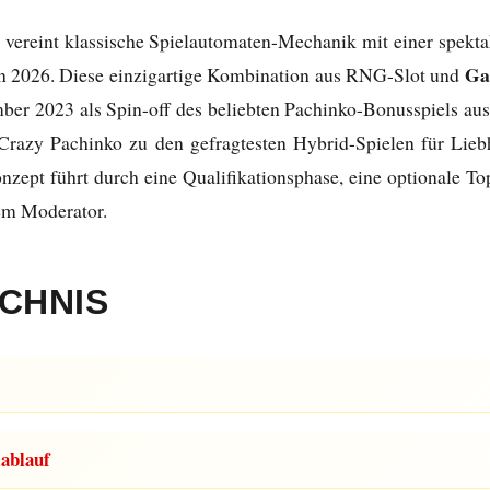
vereint klassische Spielautomaten-Mechanik mit einer spekt
Ga
en 2026. Diese einzigartige Kombination aus RNG-Slot und
er 2023 als Spin-off des beliebten Pachinko-Bonusspiels aus 
razy Pachinko zu den gefragtesten Hybrid-Spielen für Lieb
lkonzept führt durch eine Qualifikationsphase, eine optionale 
em Moderator.
CHNIS
lablauf