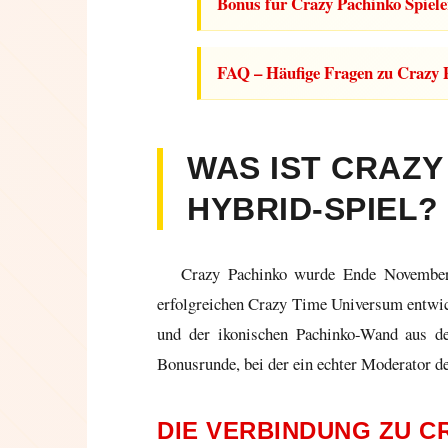
Bonus für Crazy Pachinko Spiele
FAQ – Häufige Fragen zu Crazy 
WAS IST CRAZY
HYBRID-SPIEL?
Crazy Pachinko wurde Ende November 
erfolgreichen Crazy Time Universum entwic
und der ikonischen Pachinko-Wand aus de
Bonusrunde, bei der ein echter Moderator de
DIE VERBINDUNG ZU C