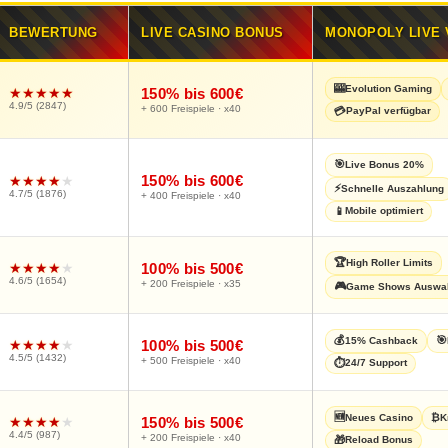
BEWERTUNG
LIVE CASINO BONUS
MONOPOLY LIVE 
🎰
Evolution Gaming
150% bis 600€
★★★★★
4.9/5 (2847)
+ 600 Freispiele · x40
💳
PayPal verfügbar
🎯
Live Bonus 20%
150% bis 600€
★★★★
★
⚡
Schnelle Auszahlung
4.7/5 (1876)
+ 400 Freispiele · x40
📱
Mobile optimiert
🏆
High Roller Limits
100% bis 500€
★★★★
★
4.6/5 (1654)
+ 200 Freispiele · x35
🎮
Game Shows Auswa
💰
🎯
15% Cashback
100% bis 500€
★★★★
★
4.5/5 (1432)
+ 500 Freispiele · x40
⏱️
24/7 Support
🆕
₿
Neues Casino
K
150% bis 500€
★★★★
★
4.4/5 (987)
+ 200 Freispiele · x40
🎁
Reload Bonus