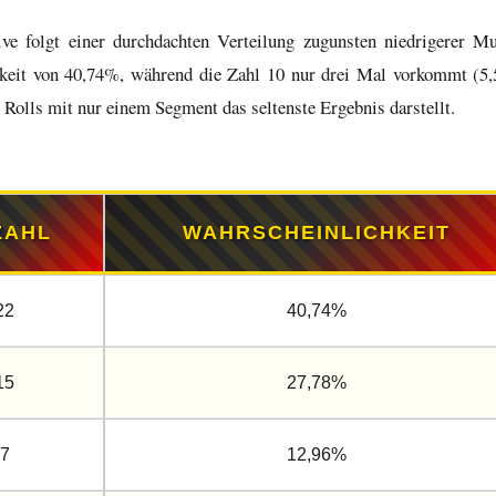
 folgt einer durchdachten Verteilung zugunsten niedrigerer Mul
hkeit von 40,74%, während die Zahl 10 nur drei Mal vorkommt (5,
olls mit nur einem Segment das seltenste Ergebnis darstellt.
ZAHL
WAHRSCHEINLICHKEIT
22
40,74%
15
27,78%
7
12,96%