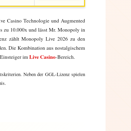
Live Casino Technologie und Augmented
is zu 10.000x und lässt Mr. Monopoly in
izenz zählt Monopoly Live 2026 zu den
den. Die Kombination aus nostalgischem
Live Casino
 Einsteiger im
-Bereich.
tskriterien. Neben der GGL-Lizenz spielen
is.