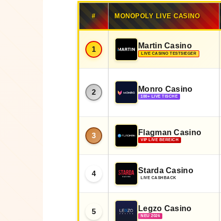
#
MONOPOLY LIVE CASINO
Martin Casino
1
LIVE CASINO TESTSIEGER
Monro Casino
2
100+ LIVE TISCHE
Flagman Casino
3
VIP LIVE BEREICH
Starda Casino
4
LIVE CASHBACK
Legzo Casino
5
NEU 2026