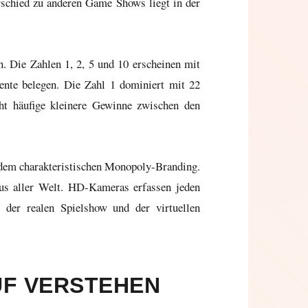
schied zu anderen Game Shows liegt in der
. Die Zahlen 1, 2, 5 und 10 erscheinen mit
nte belegen. Die Zahl 1 dominiert mit 22
ht häufige kleinere Gewinne zwischen den
 dem charakteristischen Monopoly-Branding.
aus aller Welt. HD-Kameras erfassen jeden
der realen Spielshow und der virtuellen
UF VERSTEHEN