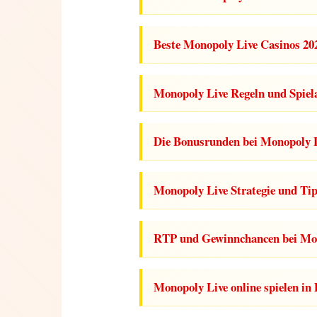
Beste Monopoly Live Casinos 20
Monopoly Live Regeln und Spiel
Die Bonusrunden bei Monopoly L
Monopoly Live Strategie und Ti
RTP und Gewinnchancen bei Mo
Monopoly Live online spielen in