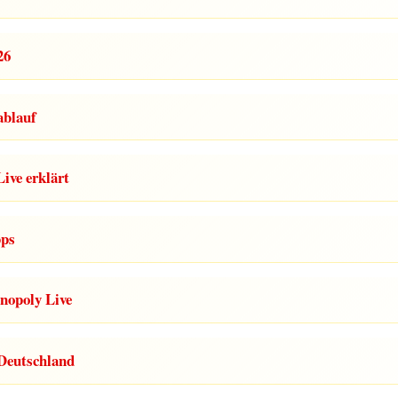
26
ablauf
ive erklärt
pps
nopoly Live
 Deutschland