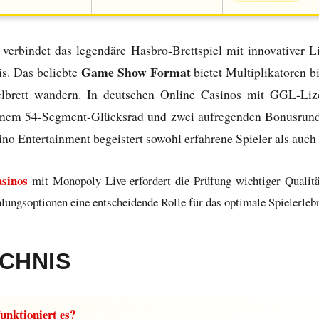
erbindet das legendäre Hasbro-Brettspiel mit innovativer 
Game Show Format
nis. Das beliebte
bietet Multiplikatoren b
ielbrett wandern. In deutschen Online Casinos mit GGL-L
seinem 54-Segment-Glücksrad und zwei aufregenden Bonusrun
no Entertainment begeistert sowohl erfahrene Spieler als auch
asinos
mit Monopoly Live erfordert die Prüfung wichtiger Qualitä
ungsoptionen eine entscheidende Rolle für das optimale Spielerlebn
CHNIS
unktioniert es?