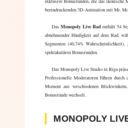
exklusive Bonusrunden, die das ikonische
beeindruckenden 3D-Animation mit Mr. Mono
Monopoly Live Rad
Das
enthält 54 Se
abnehmender Häufigkeit auf dem Rad, wäh
Segmenten (40,74% Wahrscheinlichkeit), 
spektakulären Bonusrunden.
Das Monopoly Live Studio in Riga präse
Professionelle Moderatoren führen durch 
Moment aus verschiedenen Blickwinkeln,
Bonusrunde wechselt.
MONOPOLY LIV