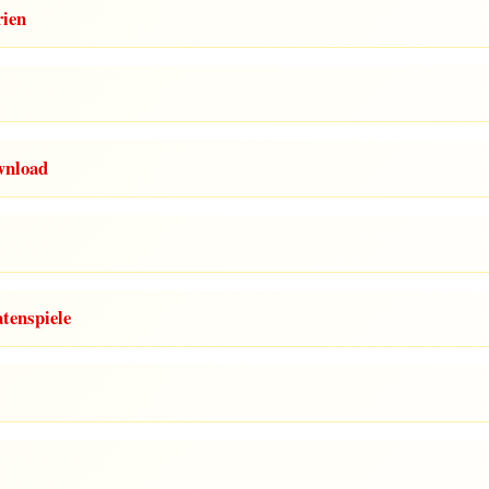
rien
wnload
atenspiele