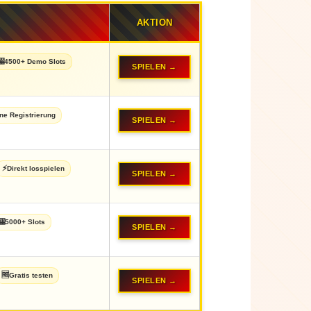
AKTION
🎰
4500+ Demo Slots
SPIELEN →
ne Registrierung
SPIELEN →
⚡
Direkt losspielen
SPIELEN →
🎰
5000+ Slots
SPIELEN →
🆓
Gratis testen
SPIELEN →