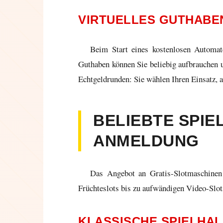
VIRTUELLES GUTHABE
Beim Start eines kostenlosen Automat
Guthaben können Sie beliebig aufbrauchen u
Echtgeldrunden: Sie wählen Ihren Einsatz, 
BELIEBTE SPI
ANMELDUNG
Das Angebot an Gratis-Slotmaschinen 
Früchteslots bis zu aufwändigen Video-Slot
KLASSISCHE SPIELHA