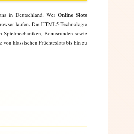
Online Slots
fans in Deutschland. Wer
m Browser laufen. Die HTML5-Technologie
den Spielmechaniken, Bonusrunden sowie
von klassischen Früchteslots bis hin zu