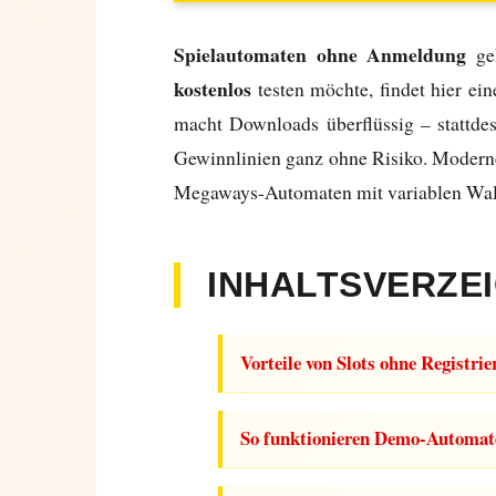
Spielautomaten ohne Anmeldung
geh
kostenlos
testen möchte, findet hier ei
macht Downloads überflüssig – stattde
Gewinnlinien ganz ohne Risiko. Moderne
Megaways-Automaten mit variablen Wal
INHALTSVERZEI
Vorteile von Slots ohne Registri
So funktionieren Demo-Automat