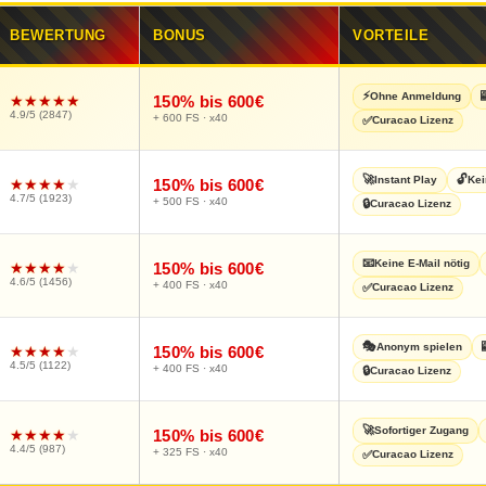
BEWERTUNG
BONUS
VORTEILE
⚡
Ohne Anmeldung
150% bis 600€
★★★★★
4.9/5 (2847)
+ 600 FS · x40
✅
Curacao Lizenz
🚀
🔓
Instant Play
Kei
150% bis 600€
★★★★
★
4.7/5 (1923)
+ 500 FS · x40
🔒
Curacao Lizenz
📧
Keine E-Mail nötig
150% bis 600€
★★★★
★
4.6/5 (1456)
+ 400 FS · x40
✅
Curacao Lizenz
🎭
Anonym spielen
150% bis 600€
★★★★
★
4.5/5 (1122)
+ 400 FS · x40
🔒
Curacao Lizenz
🚀
Sofortiger Zugang
150% bis 600€
★★★★
★
4.4/5 (987)
+ 325 FS · x40
✅
Curacao Lizenz