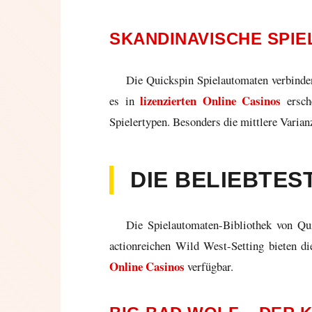
SKANDINAVISCHE SPI
Die Quickspin Spielautomaten verbinden
lizenzierten Online Casinos
es in
ersche
Spielertypen. Besonders die mittlere Varia
DIE BELIEBTES
Die Spielautomaten-Bibliothek von Q
actionreichen Wild West-Setting bieten d
Online Casinos
verfügbar.