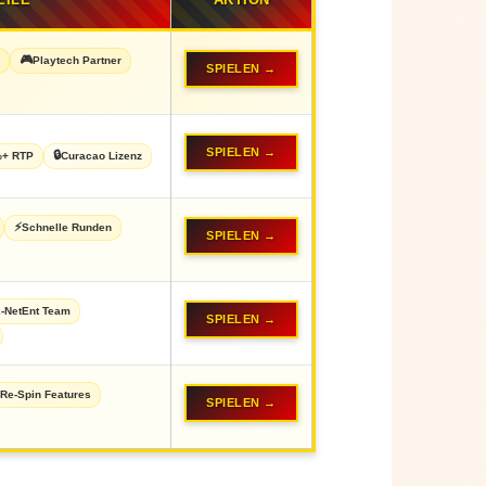
🎮
Playtech Partner
SPIELEN →
SPIELEN →
🔒
+ RTP
Curacao Lizenz
⚡
Schnelle Runden
SPIELEN →
-NetEnt Team
SPIELEN →
Re-Spin Features
SPIELEN →