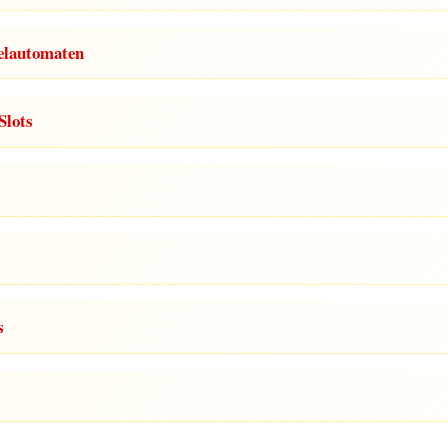
ielautomaten
Slots
s