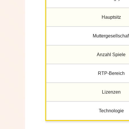
Hauptsitz
Muttergesellschaf
Anzahl Spiele
RTP-Bereich
Lizenzen
Technologie