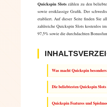
Quickspin Slots
zählen zu den beliebt
sowie erstklassige Grafik. Der schwedi
etabliert. Auf dieser Seite finden Sie
zahlreiche Quickspin Slots kostenlos 
97,5% sowie die durchdachten Bonusfun
INHALTSVERZEI
Was macht Quickspin besonders
Die beliebtesten Quickspin Slots
Quickspin Features und Spielme