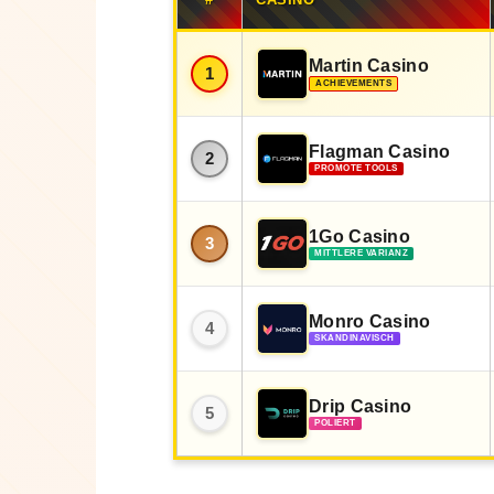
Martin Casino
1
ACHIEVEMENTS
Flagman Casino
2
PROMOTE TOOLS
1Go Casino
3
MITTLERE VARIANZ
Monro Casino
4
SKANDINAVISCH
Drip Casino
5
POLIERT