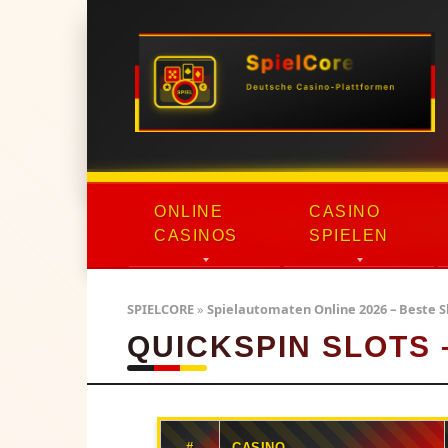
Skip
to
content
ONLINE
CASINO
CASINOS
SPIELEN
SPIELCORE
»
Spielautomaten Online 2026 – Beste Sl
QUICKSPIN SLOTS 
#
CASINO