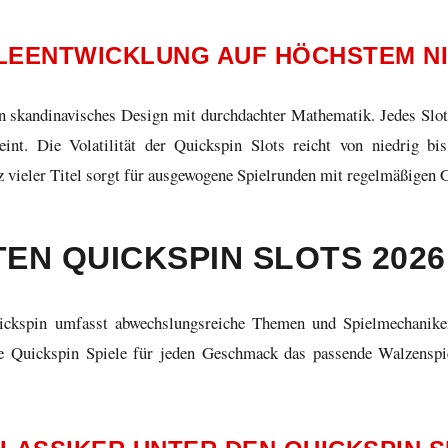
ELEENTWICKLUNG AUF HÖCHSTEM N
 skandinavisches Design mit durchdachter Mathematik. Jedes Slotsp
int. Die Volatilität der Quickspin Slots reicht von niedrig bi
nz vieler Titel sorgt für ausgewogene Spielrunden mit regelmäßigen
TEN QUICKSPIN SLOTS 2026
uickspin umfasst abwechslungsreiche Themen und Spielmechanik
ie Quickspin Spiele für jeden Geschmack das passende Walzenspi