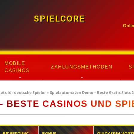
SPIELCORE
Onli
MOBILE
ZAHLUNGSMETHODEN
S
CASINOS
ots für deutsche Spieler
»
Spielautomaten Demo – Beste Gratis Slots 2
– BESTE CASINOS UND SPI
BEWERTUNG
BONUS
QUICKSPIN VORT