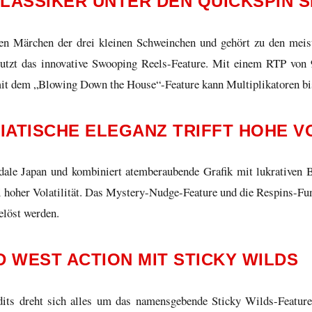
KLASSIKER UNTER DEN QUICKSPIN 
n Märchen der drei kleinen Schweinchen und gehört zu den meist
nutzt das innovative Swooping Reels-Feature. Mit einem RTP von 9
mit dem „Blowing Down the House“-Feature kann Multiplikatoren bis
IATISCHE ELEGANZ TRIFFT HOHE V
eudale Japan und kombiniert atemberaubende Grafik mit lukrativen
i hoher Volatilität. Das Mystery-Nudge-Feature und die Respins-Fu
elöst werden.
D WEST ACTION MIT STICKY WILDS
its dreht sich alles um das namensgebende Sticky Wilds-Feature