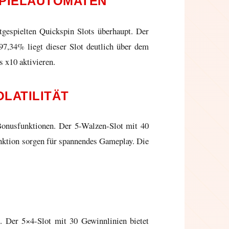
SPIELAUTOMATEN
gespielten Quickspin Slots überhaupt. Der
7,34% liegt dieser Slot deutlich über dem
 x10 aktivieren.
OLATILITÄT
 Bonusfunktionen. Der 5-Walzen-Slot mit 40
nktion sorgen für spannendes Gameplay. Die
. Der 5×4-Slot mit 30 Gewinnlinien bietet