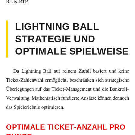
Basis-RTP.
LIGHTNING BALL
STRATEGIE UND
OPTIMALE SPIELWEISE
Da Lightning Ball auf reinem Zufall basiert und keine
Ticket-Zahlenwahl ermöglicht, beschränken sich strategische
Überlegungen auf das Ticket-Management und die Bankroll-
Verwaltung. Mathematisch fundierte Ansätze können dennoch
das Spielerlebnis optimieren.
OPTIMALE TICKET-ANZAHL PRO