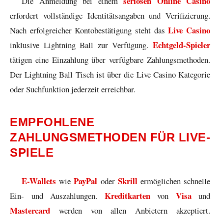
seriösen Online Casino
Die Anmeldung bei einem
erfordert vollständige Identitätsangaben und Verifizierung.
Live Casino
Nach erfolgreicher Kontobestätigung steht das
Echtgeld-Spieler
inklusive Lightning Ball zur Verfügung.
tätigen eine Einzahlung über verfügbare Zahlungsmethoden.
Der Lightning Ball Tisch ist über die Live Casino Kategorie
oder Suchfunktion jederzeit erreichbar.
EMPFOHLENE
ZAHLUNGSMETHODEN FÜR LIVE-
SPIELE
E-Wallets
PayPal
Skrill
wie
oder
ermöglichen schnelle
Kreditkarten
Visa
Ein- und Auszahlungen.
von
und
Mastercard
werden von allen Anbietern akzeptiert.