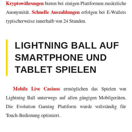
Kryptowährungen
bieten bei einigen Plattformen zusätzliche
Schnelle Auszahlungen
Anonymität.
erfolgen bei E-Wallets
typischerweise innerhalb von 24 Stunden.
LIGHTNING BALL AUF
SMARTPHONE UND
TABLET SPIELEN
Mobile Live Casinos
ermöglichen das Spielen von
Lightning Ball unterwegs auf allen gängigen Mobilgeräten.
Die Evolution Gaming Plattform wurde vollständig für
Touch-Bedienung optimiert.