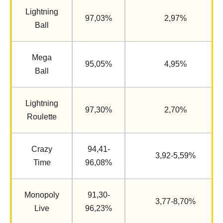
Lightning
97,03%
2,97%
Ball
Mega
95,05%
4,95%
Ball
Lightning
97,30%
2,70%
Roulette
Crazy
94,41-
3,92-5,59%
Time
96,08%
Monopoly
91,30-
3,77-8,70%
Live
96,23%