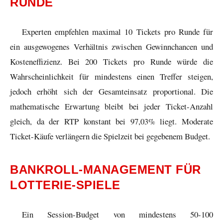
RUNDE
Experten empfehlen maximal 10 Tickets pro Runde für
ein ausgewogenes Verhältnis zwischen Gewinnchancen und
Kosteneffizienz. Bei 200 Tickets pro Runde würde die
Wahrscheinlichkeit für mindestens einen Treffer steigen,
jedoch erhöht sich der Gesamteinsatz proportional. Die
mathematische Erwartung bleibt bei jeder Ticket-Anzahl
gleich, da der RTP konstant bei 97,03% liegt. Moderate
Ticket-Käufe verlängern die Spielzeit bei gegebenem Budget.
BANKROLL-MANAGEMENT FÜR
LOTTERIE-SPIELE
Ein Session-Budget von mindestens 50-100