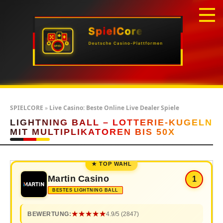
Skip
to
content
SPIELCORE
»
Live Casino: Beste Online Live Dealer Spiele
LIGHTNING BALL – LOTTERIE-KUGELN
MIT MULTIPLIKATOREN BIS 50X
Martin Casino
1
BESTES LIGHTNING BALL
★★★★★
4.9/5 (2847)