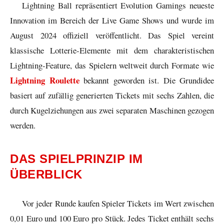
Lightning Ball repräsentiert Evolution Gamings neueste
Innovation im Bereich der Live Game Shows und wurde im
August 2024 offiziell veröffentlicht. Das Spiel vereint
klassische Lotterie-Elemente mit dem charakteristischen
Lightning-Feature, das Spielern weltweit durch Formate wie
Lightning Roulette
bekannt geworden ist. Die Grundidee
basiert auf zufällig generierten Tickets mit sechs Zahlen, die
durch Kugelziehungen aus zwei separaten Maschinen gezogen
werden.
DAS SPIELPRINZIP IM
ÜBERBLICK
Vor jeder Runde kaufen Spieler Tickets im Wert zwischen
0,01 Euro und 100 Euro pro Stück. Jedes Ticket enthält sechs