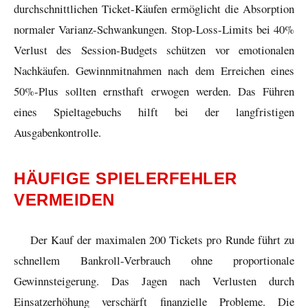
durchschnittlichen Ticket-Käufen ermöglicht die Absorption
normaler Varianz-Schwankungen. Stop-Loss-Limits bei 40%
Verlust des Session-Budgets schützen vor emotionalen
Nachkäufen. Gewinnmitnahmen nach dem Erreichen eines
50%-Plus sollten ernsthaft erwogen werden. Das Führen
eines Spieltagebuchs hilft bei der langfristigen
Ausgabenkontrolle.
HÄUFIGE SPIELERFEHLER
VERMEIDEN
Der Kauf der maximalen 200 Tickets pro Runde führt zu
schnellem Bankroll-Verbrauch ohne proportionale
Gewinnsteigerung. Das Jagen nach Verlusten durch
Einsatzerhöhung verschärft finanzielle Probleme. Die