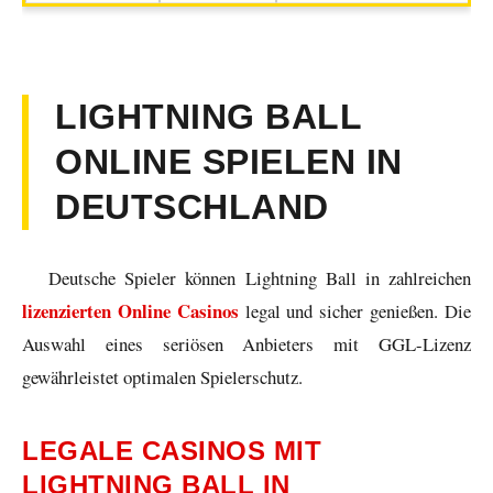
LIGHTNING BALL
ONLINE SPIELEN IN
DEUTSCHLAND
Deutsche Spieler können Lightning Ball in zahlreichen
lizenzierten Online Casinos
legal und sicher genießen. Die
Auswahl eines seriösen Anbieters mit GGL-Lizenz
gewährleistet optimalen Spielerschutz.
LEGALE CASINOS MIT
LIGHTNING BALL IN