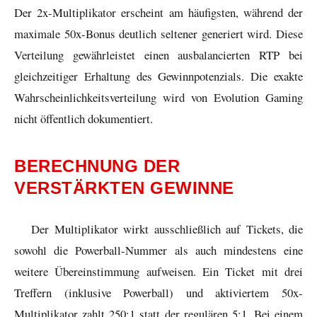
Der 2x-Multiplikator erscheint am häufigsten, während der
maximale 50x-Bonus deutlich seltener generiert wird. Diese
Verteilung gewährleistet einen ausbalancierten RTP bei
gleichzeitiger Erhaltung des Gewinnpotenzials. Die exakte
Wahrscheinlichkeitsverteilung wird von Evolution Gaming
nicht öffentlich dokumentiert.
BERECHNUNG DER
VERSTÄRKTEN GEWINNE
Der Multiplikator wirkt ausschließlich auf Tickets, die
sowohl die Powerball-Nummer als auch mindestens eine
weitere Übereinstimmung aufweisen. Ein Ticket mit drei
Treffern (inklusive Powerball) und aktiviertem 50x-
Multiplikator zahlt 250:1 statt der regulären 5:1. Bei einem