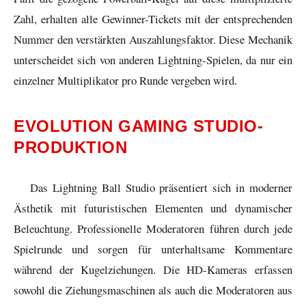
Zahl, erhalten alle Gewinner-Tickets mit der entsprechenden
Nummer den verstärkten Auszahlungsfaktor. Diese Mechanik
unterscheidet sich von anderen Lightning-Spielen, da nur ein
einzelner Multiplikator pro Runde vergeben wird.
EVOLUTION GAMING STUDIO-
PRODUKTION
Das Lightning Ball Studio präsentiert sich in moderner
Ästhetik mit futuristischen Elementen und dynamischer
Beleuchtung. Professionelle Moderatoren führen durch jede
Spielrunde und sorgen für unterhaltsame Kommentare
während der Kugelziehungen. Die HD-Kameras erfassen
sowohl die Ziehungsmaschinen als auch die Moderatoren aus