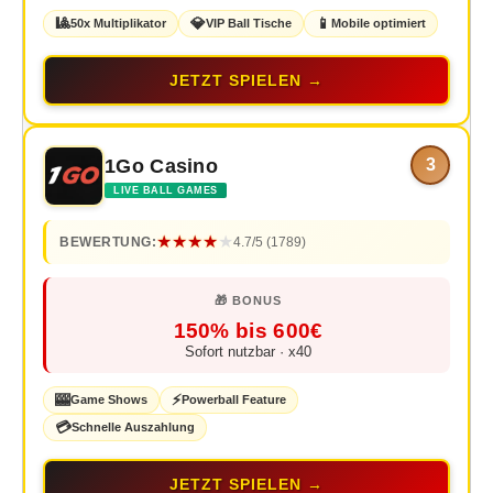
🎱
💎
📱
50x Multiplikator
VIP Ball Tische
Mobile optimiert
JETZT SPIELEN →
1Go Casino
3
LIVE BALL GAMES
★★★★
★
4.7/5 (1789)
150% bis 600€
Sofort nutzbar · x40
🎰
⚡
Game Shows
Powerball Feature
💳
Schnelle Auszahlung
JETZT SPIELEN →