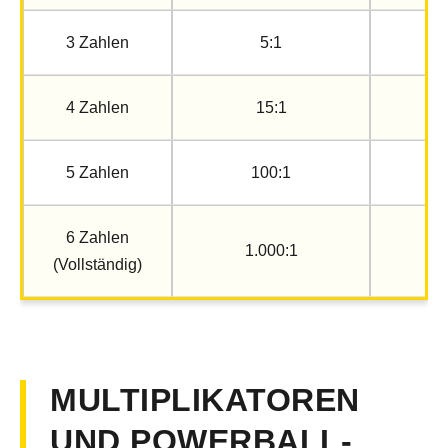
3 Zahlen
5:1
4 Zahlen
15:1
5 Zahlen
100:1
6 Zahlen
1.000:1
(Vollständig)
MULTIPLIKATOREN
UND POWERBALL-