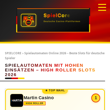
Skip
to
content
SPIELCORE
»
Spielautomaten Online 2026 – Beste Slots für deutsche
Spieler
SPIELAUTOMATEN MIT HOHEN
EINSÄTZEN – HIGH ROLLER SLOTS
2026
Martin Casino
1
HIGH ROLLER