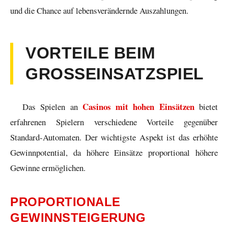
und die Chance auf lebensverändernde Auszahlungen.
VORTEILE BEIM
GROSSEINSATZSPIEL
Casinos mit hohen Einsätzen
Das Spielen an
bietet
erfahrenen Spielern verschiedene Vorteile gegenüber
Standard-Automaten. Der wichtigste Aspekt ist das erhöhte
Gewinnpotential, da höhere Einsätze proportional höhere
Gewinne ermöglichen.
PROPORTIONALE
GEWINNSTEIGERUNG