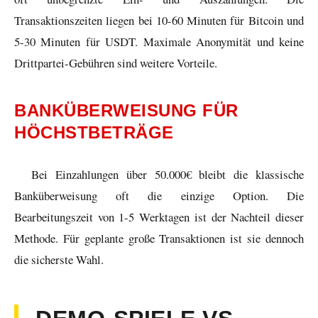
Transaktionszeiten liegen bei 10-60 Minuten für Bitcoin und
5-30 Minuten für USDT. Maximale Anonymität und keine
Drittpartei-Gebühren sind weitere Vorteile.
BANKÜBERWEISUNG FÜR
HÖCHSTBETRÄGE
Bei Einzahlungen über 50.000€ bleibt die klassische
Banküberweisung oft die einzige Option. Die
Bearbeitungszeit von 1-5 Werktagen ist der Nachteil dieser
Methode. Für geplante große Transaktionen ist sie dennoch
die sicherste Wahl.