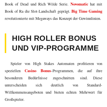
Novomatic
Book of Dead und Rich Wilde Serie.
hat mit
Big Time Gaming
Book of Ra die Slot-Landschaft geprägt.
revolutionierte mit Megaways das Konzept der Gewinnlinien.
HIGH ROLLER BONUS
UND VIP-PROGRAMME
Spieler von High Stakes Automaten profitieren von
Casino Bonus
speziellen
-Programmen, die auf ihre
besonderen Bedürfnisse zugeschnitten sind. Diese
unterscheiden sich deutlich von Standard-
Willkommensangeboten und bieten echten Mehrwert für
Großspieler.