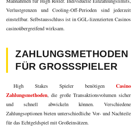
Maßnahmen für High Roller. Individuelle Einzahlungslimits,
Verlustgrenzen und Cooling-Off-Perioden sind jederzeit
einstellbar. Selbstausschluss ist in GGL-lizenzierten Casinos
casinoübergreifend wirksam.
ZAHLUNGSMETHODEN
FÜR GROSSSPIELER
Casino
High Stakes Spieler benötigen
Zahlungsmethoden
, die große Transaktionsvolumen sicher
und schnell abwickeln können. Verschiedene
Zahlungsoptionen bieten unterschiedliche Vor- und Nachteile
für das Echtgeldspiel mit Großeinsätzen.