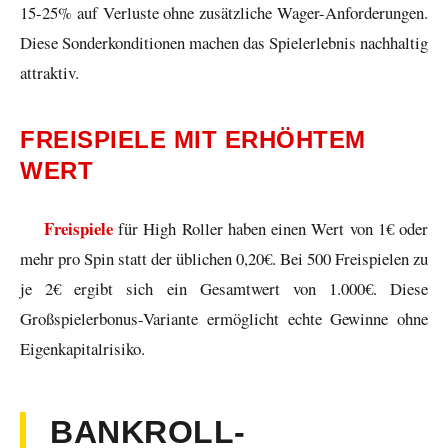
15-25% auf Verluste ohne zusätzliche Wager-Anforderungen.
Diese Sonderkonditionen machen das Spielerlebnis nachhaltig
attraktiv.
FREISPIELE MIT ERHÖHTEM
WERT
Freispiele
für High Roller haben einen Wert von 1€ oder
mehr pro Spin statt der üblichen 0,20€. Bei 500 Freispielen zu
je 2€ ergibt sich ein Gesamtwert von 1.000€. Diese
Großspielerbonus-Variante ermöglicht echte Gewinne ohne
Eigenkapitalrisiko.
BANKROLL-