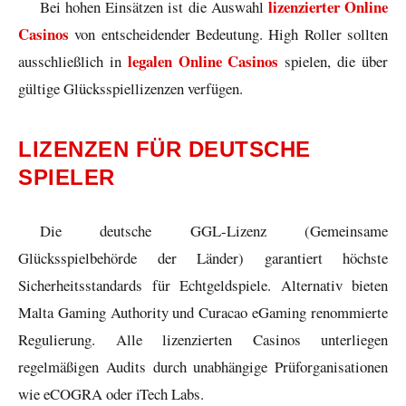
lizenzierter Online
Bei hohen Einsätzen ist die Auswahl
Casinos
von entscheidender Bedeutung. High Roller sollten
legalen Online Casinos
ausschließlich in
spielen, die über
gültige Glücksspiellizenzen verfügen.
LIZENZEN FÜR DEUTSCHE
SPIELER
Die deutsche GGL-Lizenz (Gemeinsame
Glücksspielbehörde der Länder) garantiert höchste
Sicherheitsstandards für Echtgeldspiele. Alternativ bieten
Malta Gaming Authority und Curacao eGaming renommierte
Regulierung. Alle lizenzierten Casinos unterliegen
regelmäßigen Audits durch unabhängige Prüforganisationen
wie eCOGRA oder iTech Labs.