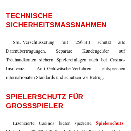
TECHNISCHE
SICHERHEITSMASSNAHMEN
SSL-Verschlüsselung mit 256-Bit schützt alle
Datenübertragungen. Separate Kundengelder auf
Treuhandkonten sichern Spielereinlagen auch bei Casino-
Insolvenz. Anti-Geldwäsche-Verfahren entsprechen
internationalen Standards und schützen vor Betrug.
SPIELERSCHUTZ FÜR
GROSSSPIELER
Spielerschutz
Lizenzierte Casinos bieten spezielle
-