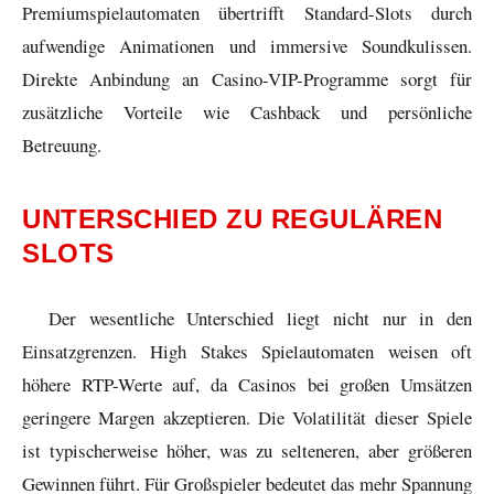
Premiumspielautomaten übertrifft Standard-Slots durch
aufwendige Animationen und immersive Soundkulissen.
Direkte Anbindung an Casino-VIP-Programme sorgt für
zusätzliche Vorteile wie Cashback und persönliche
Betreuung.
UNTERSCHIED ZU REGULÄREN
SLOTS
Der wesentliche Unterschied liegt nicht nur in den
Einsatzgrenzen. High Stakes Spielautomaten weisen oft
höhere RTP-Werte auf, da Casinos bei großen Umsätzen
geringere Margen akzeptieren. Die Volatilität dieser Spiele
ist typischerweise höher, was zu selteneren, aber größeren
Gewinnen führt. Für Großspieler bedeutet das mehr Spannung