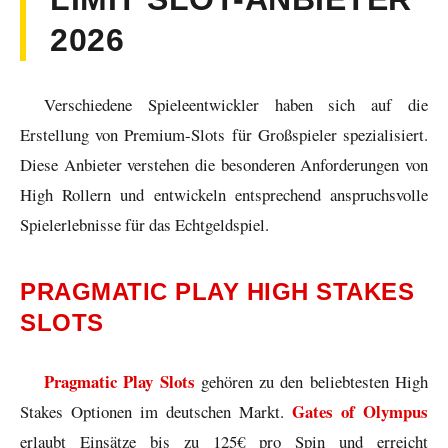
2026
Verschiedene Spieleentwickler haben sich auf die
Erstellung von Premium-Slots für Großspieler spezialisiert.
Diese Anbieter verstehen die besonderen Anforderungen von
High Rollern und entwickeln entsprechend anspruchsvolle
Spielerlebnisse für das Echtgeldspiel.
PRAGMATIC PLAY HIGH STAKES
SLOTS
Pragmatic Play Slots
gehören zu den beliebtesten High
Gates of Olympus
Stakes Optionen im deutschen Markt.
erlaubt Einsätze bis zu 125€ pro Spin und erreicht