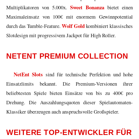
Sweet Bonanza
Multiplikatoren von 5.000x.
bietet einen
Maximaleinsatz von 100€ mit enormem Gewinnpotential
Wolf Gold
durch das Tumble-Feature.
kombiniert klassisches
Slotdesign mit progressivem Jackpot für High Roller.
NETENT PREMIUM COLLECTION
NetEnt Slots
sind für technische Perfektion und hohe
Einsatzlimits bekannt. Die Premium-Versionen ihrer
beliebtesten Spiele bieten Einsätze von bis zu 400€ pro
Drehung. Die Auszahlungsquoten dieser Spielautomaten-
Klassiker überzeugen auch anspruchsvolle Großspieler.
WEITERE TOP-ENTWICKLER FÜR