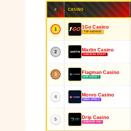
#
CASINO
1Go Casino
1
TOP ANDROID
Martin Casino
2
SAMSUNG READY
Flagman Casino
3
APK DIREKT
Monro Casino
4
5000+ SPIELE
Drip Casino
5
ANDROID 2024