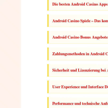
Die besten Android Casino Apps
Android Casino Spiele – Das ko
Android Casino Bonus Angebote
Zahlungsmethoden in Android C
Sicherheit und Lizenzierung bei
User Experience und Interface D
Performance und technische Anf