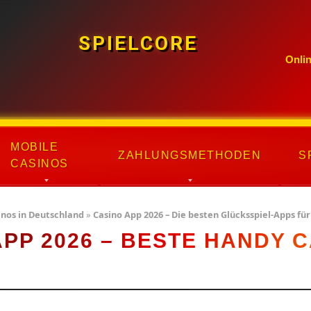
SPIELCORE
Onli
MOBILE
ZAHLUNGSMETHODEN
S
CASINOS
inos in Deutschland
»
Casino App 2026 – Die besten Glücksspiel-Apps fü
PP 2026 – BESTE HANDY C