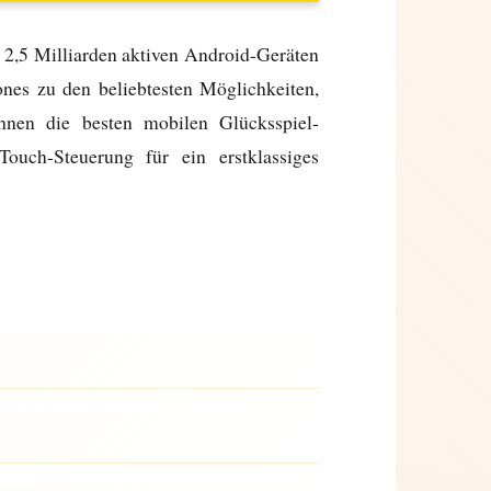
 2,5 Milliarden aktiven Android-Geräten
es zu den beliebtesten Möglichkeiten,
hnen die besten mobilen Glücksspiel-
ch-Steuerung für ein erstklassiges