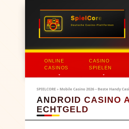
Skip
to
content
ONLINE
CASINO
CASINOS
SPIELEN
SPIELCORE
»
Mobile Casino 2026 – Beste Handy Cas
ANDROID CASINO A
ECHTGELD