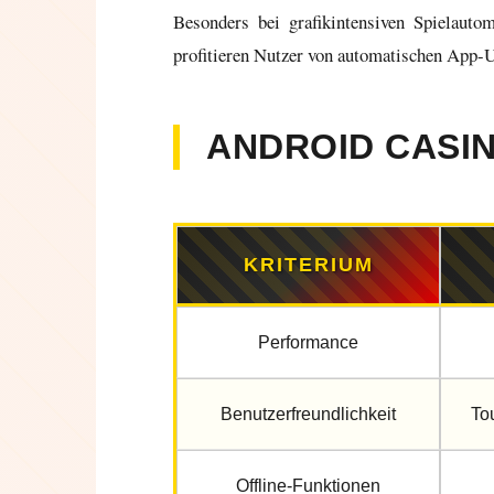
Besonders bei grafikintensiven Spielaut
profitieren Nutzer von automatischen App-Up
ANDROID CASIN
KRITERIUM
Performance
Benutzerfreundlichkeit
Tou
Offline-Funktionen