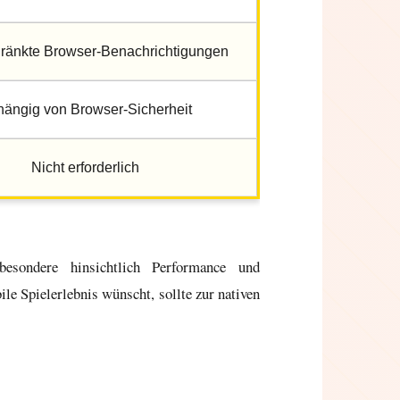
ränkte Browser-Benachrichtigungen
ängig von Browser-Sicherheit
Nicht erforderlich
besondere hinsichtlich Performance und
e Spielerlebnis wünscht, sollte zur nativen