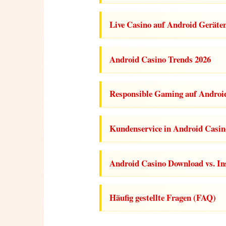
Live Casino auf Android Geräte
Android Casino Trends 2026
Responsible Gaming auf Androi
Kundenservice in Android Casi
Android Casino Download vs. In
Häufig gestellte Fragen (FAQ)