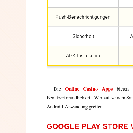
Push-Benachrichtigungen
Sicherheit
A
APK-Installation
Online Casino Apps
Die
bieten d
Benutzerfreundlichkeit. Wer auf seinem Sam
Android-Anwendung greifen.
GOOGLE PLAY STORE 