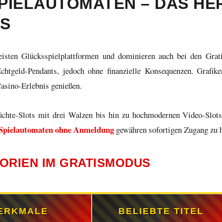
PIELAUTOMATEN – DAS HE
OS
isten Glücksspielplattformen und dominieren auch bei den Gra
 Echtgeld-Pendants, jedoch ohne finanzielle Konsequenzen. Grafik
Casino-Erlebnis genießen.
üchte-Slots mit drei Walzen bis hin zu hochmodernen Video-Slot
Spielautomaten ohne Anmeldung
gewähren sofortigen Zugang zu 
ORIEN IM GRATISMODUS
ERKMALE
BELIEBTE TITEL