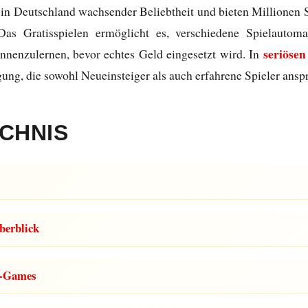
 in Deutschland wachsender Beliebtheit und bieten Millionen Sp
Das Gratisspielen ermöglicht es, verschiedene Spielautoma
seriösen
nenzulernen, bevor echtes Geld eingesetzt wird. In
ng, die sowohl Neueinsteiger als auch erfahrene Spieler ansp
CHNIS
berblick
s-Games