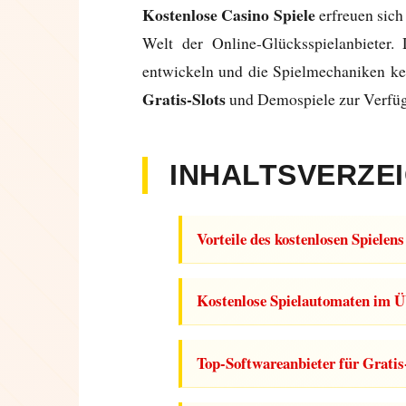
Kostenlose Casino Spiele
erfreuen sich
Welt der Online-Glücksspielanbieter. 
entwickeln und die Spielmechaniken ken
Gratis-Slots
und Demospiele zur Verfügu
INHALTSVERZEI
Vorteile des kostenlosen Spielens
Kostenlose Spielautomaten im Ü
Top-Softwareanbieter für Grati