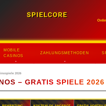
SPIELCORE
Onli
MOBILE
ZAHLUNGSMETHODEN
S
CASINOS
sinospiele 2026
OS – GRATIS SPIELE 2026
BEWERTUNG
KOSTENLOS-ANGEBOT
GRATIS-VORTEIL