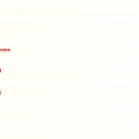
ionen
l
g