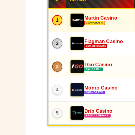
Martin Casino
1
100% GRATIS
Flagman Casino
2
GRATIS BONUS
1Go Casino
3
DAILY FREE
Monro Casino
4
5000+ GRATIS
Drip Casino
5
FREE CASHBACK