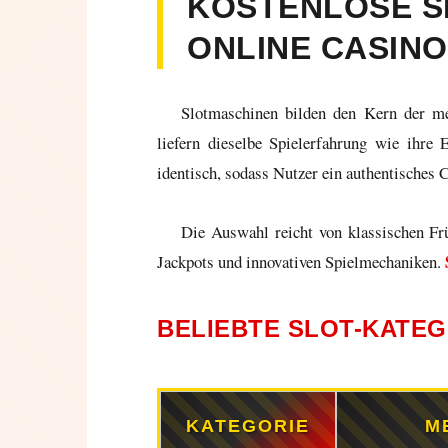
KOSTENLOSE S
ONLINE CASIN
Slotmaschinen bilden den Kern der me
liefern dieselbe Spielerfahrung wie ihre
identisch, sodass Nutzer ein authentisches 
Die Auswahl reicht von klassischen Fr
Jackpots und innovativen Spielmechaniken.
BELIEBTE SLOT-KATEG
KATEGORIE
M