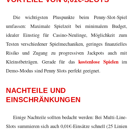
Die wichtigsten Pluspunkte beim Penny-Slot-Spiel
umfassen: Maximale Spielzeit bei minimalem Budget,
idealer Einstieg für Casino-Neulinge, Möglichkeit zum
Testen verschiedener Spielmechaniken, geringes finanzielles
Risiko und Zugang zu progressiven Jackpots auch mit
kostenlose Spielen
Kleinstbeträgen. Gerade für das
im
Demo-Modus sind Penny Slots perfekt geeignet.
NACHTEILE UND
EINSCHRÄNKUNGEN
Einige Nachteile sollten bedacht werden: Bei Multi-Line-
Slots summieren sich auch 0,01€-Einsätze schnell (25 Linien