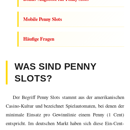
Mobile Penny Slots
Häufige Fragen
WAS SIND PENNY
SLOTS?
Der Begriff Penny Slots stammt aus der amerikanischen
Casino-Kultur und bezeichnet Spielautomaten, bei denen der
minimale Einsatz pro Gewinnlinie einem Penny (1 Cent)
entspricht. Im deutschen Markt haben sich diese Ein-Cent-