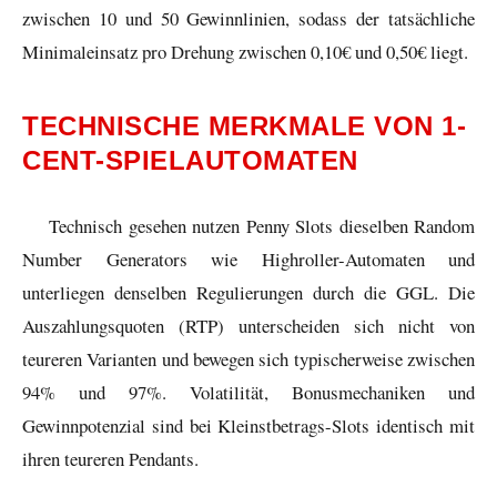
zwischen 10 und 50 Gewinnlinien, sodass der tatsächliche
Minimaleinsatz pro Drehung zwischen 0,10€ und 0,50€ liegt.
TECHNISCHE MERKMALE VON 1-
CENT-SPIELAUTOMATEN
Technisch gesehen nutzen Penny Slots dieselben Random
Number Generators wie Highroller-Automaten und
unterliegen denselben Regulierungen durch die GGL. Die
Auszahlungsquoten (RTP) unterscheiden sich nicht von
teureren Varianten und bewegen sich typischerweise zwischen
94% und 97%. Volatilität, Bonusmechaniken und
Gewinnpotenzial sind bei Kleinstbetrags-Slots identisch mit
ihren teureren Pendants.