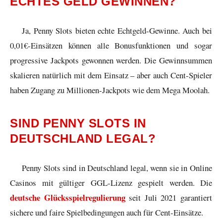
ECHTES GELD GEWINNEN?
Ja, Penny Slots bieten echte Echtgeld-Gewinne. Auch bei
0,01€-Einsätzen können alle Bonusfunktionen und sogar
progressive Jackpots gewonnen werden. Die Gewinnsummen
skalieren natürlich mit dem Einsatz – aber auch Cent-Spieler
haben Zugang zu Millionen-Jackpots wie dem Mega Moolah.
SIND PENNY SLOTS IN
DEUTSCHLAND LEGAL?
Penny Slots sind in Deutschland legal, wenn sie in Online
Casinos mit gültiger GGL-Lizenz gespielt werden. Die
deutsche Glücksspielregulierung
seit Juli 2021 garantiert
sichere und faire Spielbedingungen auch für Cent-Einsätze.