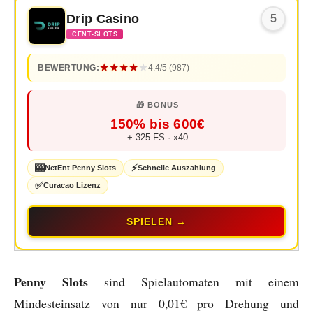
Drip Casino
5
CENT-SLOTS
★★★★
★
4.4/5 (987)
150% bis 600€
+ 325 FS · x40
🎰
⚡
NetEnt Penny Slots
Schnelle Auszahlung
✅
Curacao Lizenz
SPIELEN →
Penny Slots
sind Spielautomaten mit einem
Mindesteinsatz von nur 0,01€ pro Drehung und