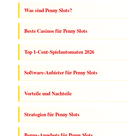
Was sind Penny Slots?
Beste Casinos für Penny Slots
Top 1-Cent-Spielautomaten 2026
Software-Anbieter für Penny Slots
Vorteile und Nachteile
Strategien für Penny Slots
Bonus-Angebote für Penny Slots