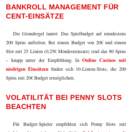
BANKROLL MANAGEMENT FÜR
CENT-EINSÄTZE
Die Grundregel lautet: Das Spielbudget auf mindestens
200 Spins aufteilen. Bei einem Budget von 20€ und einem
Slot mit 25 Linien (0,25€ Mindesteinsatz) sind das 80 Spins
Online Casinos mit
– knapp unter der Empfehlung. In
niedrigen Einsätzen
finden sich 10-Linien-Slots, die 200
Spins mit 20€ Budget ermöglichen.
VOLATILITÄT BEI PENNY SLOTS
BEACHTEN
Für Budget-Spieler empfehlen sich Penny Slots mit