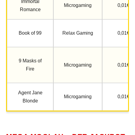
Immortal
Microgaming
0,01€
Romance
Book of 99
Relax Gaming
0,01€
9 Masks of
Microgaming
0,01€
Fire
Agent Jane
Microgaming
0,01€
Blonde