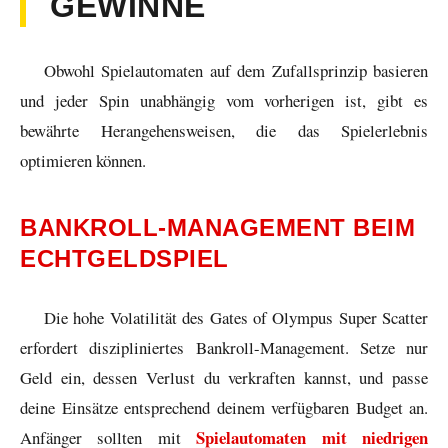
GEWINNE
Obwohl Spielautomaten auf dem Zufallsprinzip basieren
und jeder Spin unabhängig vom vorherigen ist, gibt es
bewährte Herangehensweisen, die das Spielerlebnis
optimieren können.
BANKROLL-MANAGEMENT BEIM
ECHTGELDSPIEL
Die hohe Volatilität des Gates of Olympus Super Scatter
erfordert diszipliniertes Bankroll-Management. Setze nur
Geld ein, dessen Verlust du verkraften kannst, und passe
deine Einsätze entsprechend deinem verfügbaren Budget an.
Spielautomaten mit niedrigen
Anfänger sollten mit