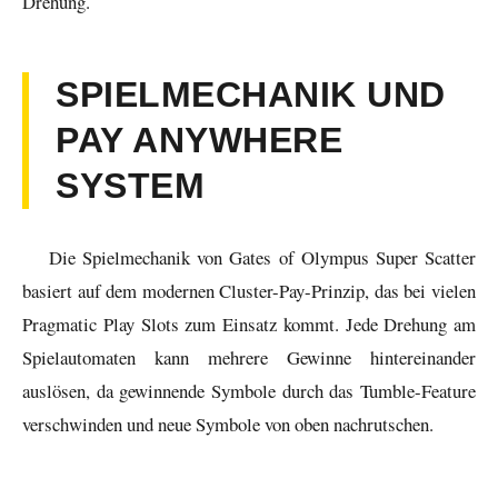
Drehung.
SPIELMECHANIK UND
PAY ANYWHERE
SYSTEM
Die Spielmechanik von Gates of Olympus Super Scatter
basiert auf dem modernen Cluster-Pay-Prinzip, das bei vielen
Pragmatic Play Slots zum Einsatz kommt. Jede Drehung am
Spielautomaten kann mehrere Gewinne hintereinander
auslösen, da gewinnende Symbole durch das Tumble-Feature
verschwinden und neue Symbole von oben nachrutschen.