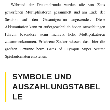
Während der Freispielrunde werden alle von Zeus
geworfenen Multiplikatoren gesammelt und am Ende der
Session auf den Gesamtgewinn angewendet. Diese
Akkumulation kann zu außergewöhnlich hohen Auszahlungen
führen, besonders wenn mehrere hohe Multiplikatoren
zusammenkommen. Erfahrene Zocker wissen, dass hier die
größten Gewinne beim Gates of Olympus Super Scatter
Spielautomaten entstehen.
SYMBOLE UND
AUSZAHLUNGSTABEL
LE