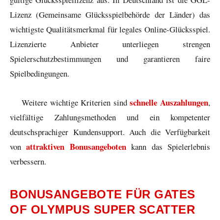
Lizenz (Gemeinsame Glücksspielbehörde der Länder) das
wichtigste Qualitätsmerkmal für legales Online-Glücksspiel.
Lizenzierte Anbieter unterliegen strengen
Spielerschutzbestimmungen und garantieren faire
Spielbedingungen.
schnelle Auszahlungen
Weitere wichtige Kriterien sind
,
vielfältige Zahlungsmethoden und ein kompetenter
deutschsprachiger Kundensupport. Auch die Verfügbarkeit
attraktiven Bonusangeboten
von
kann das Spielerlebnis
verbessern.
BONUSANGEBOTE FÜR GATES
OF OLYMPUS SUPER SCATTER