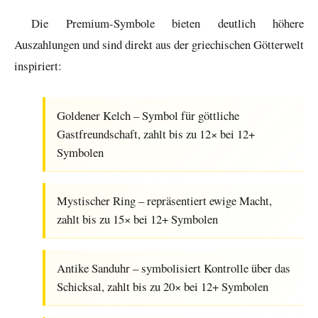
Die Premium-Symbole bieten deutlich höhere
Auszahlungen und sind direkt aus der griechischen Götterwelt
inspiriert:
Goldener Kelch – Symbol für göttliche
Gastfreundschaft, zahlt bis zu 12× bei 12+
Symbolen
Mystischer Ring – repräsentiert ewige Macht,
zahlt bis zu 15× bei 12+ Symbolen
Antike Sanduhr – symbolisiert Kontrolle über das
Schicksal, zahlt bis zu 20× bei 12+ Symbolen