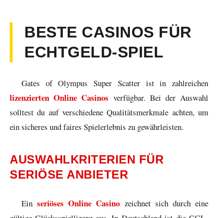
BESTE CASINOS FÜR
ECHTGELD-SPIEL
Gates of Olympus Super Scatter ist in zahlreichen
lizenzierten Online Casinos
verfügbar. Bei der Auswahl
solltest du auf verschiedene Qualitätsmerkmale achten, um
ein sicheres und faires Spielerlebnis zu gewährleisten.
AUSWAHLKRITERIEN FÜR
SERIÖSE ANBIETER
seriöses Online Casino
Ein
zeichnet sich durch eine
gültige Glücksspiellizenz aus. In Deutschland ist die GGL-