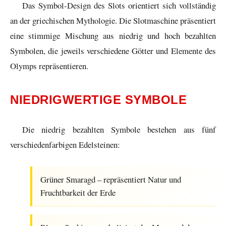
Das Symbol-Design des Slots orientiert sich vollständig
an der griechischen Mythologie. Die Slotmaschine präsentiert
eine stimmige Mischung aus niedrig und hoch bezahlten
Symbolen, die jeweils verschiedene Götter und Elemente des
Olymps repräsentieren.
NIEDRIGWERTIGE SYMBOLE
Die niedrig bezahlten Symbole bestehen aus fünf
verschiedenfarbigen Edelsteinen:
Grüner Smaragd – repräsentiert Natur und
Fruchtbarkeit der Erde