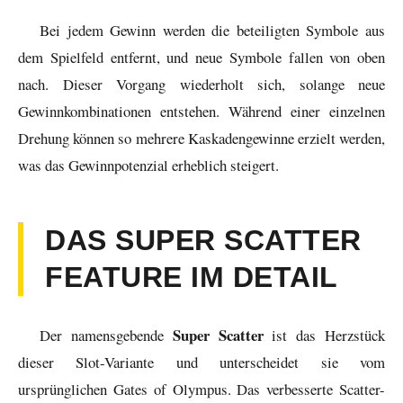
Bei jedem Gewinn werden die beteiligten Symbole aus
dem Spielfeld entfernt, und neue Symbole fallen von oben
nach. Dieser Vorgang wiederholt sich, solange neue
Gewinnkombinationen entstehen. Während einer einzelnen
Drehung können so mehrere Kaskadengewinne erzielt werden,
was das Gewinnpotenzial erheblich steigert.
DAS SUPER SCATTER
FEATURE IM DETAIL
Super Scatter
Der namensgebende
ist das Herzstück
dieser Slot-Variante und unterscheidet sie vom
ursprünglichen Gates of Olympus. Das verbesserte Scatter-