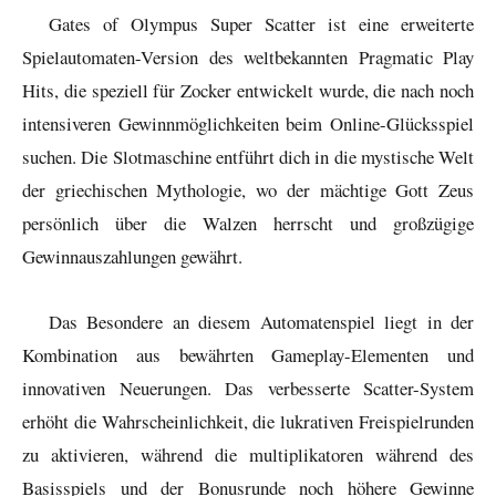
Gates of Olympus Super Scatter ist eine erweiterte
Spielautomaten-Version des weltbekannten Pragmatic Play
Hits, die speziell für Zocker entwickelt wurde, die nach noch
intensiveren Gewinnmöglichkeiten beim Online-Glücksspiel
suchen. Die Slotmaschine entführt dich in die mystische Welt
der griechischen Mythologie, wo der mächtige Gott Zeus
persönlich über die Walzen herrscht und großzügige
Gewinnauszahlungen gewährt.
Das Besondere an diesem Automatenspiel liegt in der
Kombination aus bewährten Gameplay-Elementen und
innovativen Neuerungen. Das verbesserte Scatter-System
erhöht die Wahrscheinlichkeit, die lukrativen Freispielrunden
zu aktivieren, während die multiplikatoren während des
Basisspiels und der Bonusrunde noch höhere Gewinne