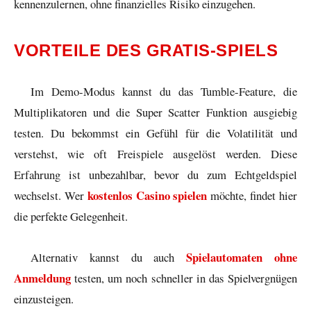
kennenzulernen, ohne finanzielles Risiko einzugehen.
VORTEILE DES GRATIS-SPIELS
Im Demo-Modus kannst du das Tumble-Feature, die
Multiplikatoren und die Super Scatter Funktion ausgiebig
testen. Du bekommst ein Gefühl für die Volatilität und
verstehst, wie oft Freispiele ausgelöst werden. Diese
Erfahrung ist unbezahlbar, bevor du zum Echtgeldspiel
kostenlos Casino spielen
wechselst. Wer
möchte, findet hier
die perfekte Gelegenheit.
Spielautomaten ohne
Alternativ kannst du auch
Anmeldung
testen, um noch schneller in das Spielvergnügen
einzusteigen.