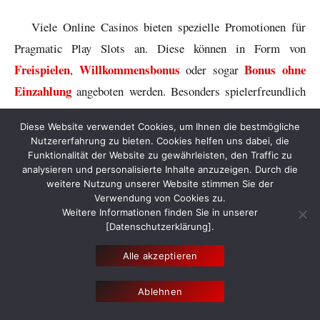
Viele Online Casinos bieten spezielle Promotionen für
Pragmatic Play Slots an. Diese können in Form von
Freispielen
Willkommensbonus
Bonus ohne
,
oder sogar
Einzahlung
angeboten werden. Besonders spielerfreundlich
Boni ohne Umsatzbedingungen
sind
.
Diese Website verwendet Cookies, um Ihnen die bestmögliche
Nutzererfahrung zu bieten. Cookies helfen uns dabei, die
Funktionalität der Website zu gewährleisten, den Traffic zu
MOBILE VERSION UND
analysieren und personalisierte Inhalte anzuzeigen. Durch die
weitere Nutzung unserer Website stimmen Sie der
APPS
Verwendung von Cookies zu.
Weitere Informationen finden Sie in unserer
[Datenschutzerklärung].
Gates of Olympus Super Scatter ist vollständig für
Alle akzeptieren
mobile Endgeräte optimiert und bietet auf Smartphones und
Tablets das gleiche hochwertige Spielerlebnis wie am
Ablehnen
Desktop. Die HTML5-Technologie von Pragmatic Play sorgt