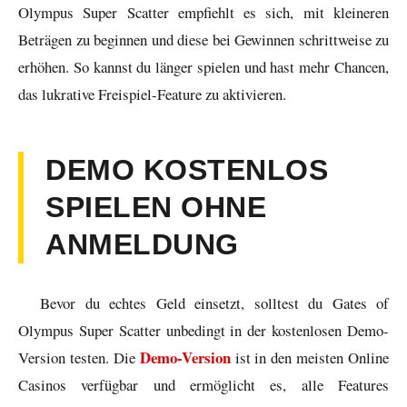
Olympus Super Scatter empfiehlt es sich, mit kleineren
Beträgen zu beginnen und diese bei Gewinnen schrittweise zu
erhöhen. So kannst du länger spielen und hast mehr Chancen,
das lukrative Freispiel-Feature zu aktivieren.
DEMO KOSTENLOS
SPIELEN OHNE
ANMELDUNG
Bevor du echtes Geld einsetzt, solltest du Gates of
Olympus Super Scatter unbedingt in der kostenlosen Demo-
Demo-Version
Version testen. Die
ist in den meisten Online
Casinos verfügbar und ermöglicht es, alle Features