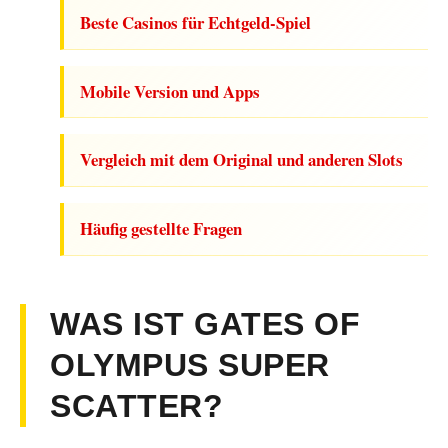
Beste Casinos für Echtgeld-Spiel
Mobile Version und Apps
Vergleich mit dem Original und anderen Slots
Häufig gestellte Fragen
WAS IST GATES OF
OLYMPUS SUPER
SCATTER?