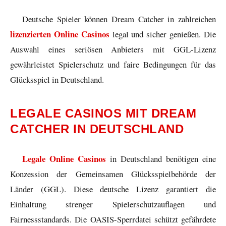
Deutsche Spieler können Dream Catcher in zahlreichen
lizenzierten Online Casinos
legal und sicher genießen. Die
Auswahl eines seriösen Anbieters mit GGL-Lizenz
gewährleistet Spielerschutz und faire Bedingungen für das
Glücksspiel in Deutschland.
LEGALE CASINOS MIT DREAM
CATCHER IN DEUTSCHLAND
Legale Online Casinos
in Deutschland benötigen eine
Konzession der Gemeinsamen Glücksspielbehörde der
Länder (GGL). Diese deutsche Lizenz garantiert die
Einhaltung strenger Spielerschutzauflagen und
Fairnessstandards. Die OASIS-Sperrdatei schützt gefährdete