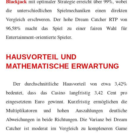
Blackjack
mit optimaler Strategie erreicht über 99%, wobei
die unterschiedlichen Spielmechaniken einen direkten
Vergleich erschweren. Der hohe Dream Catcher RTP von
96,58% macht das Spiel zu einer fairen Wahl für
Entertainment-orientierte Spieler.
HAUSVORTEIL UND
MATHEMATISCHE ERWARTUNG
Der durchschnittliche Hausvorteil von etwa 3,42%
bedeutet, dass das Casino langfristig 3,42 Cent pro
eingesetztem Euro gewinnt. Kurzfristig ermöglichen die
Multiplikatoren und hohen Auszahlungen deutliche
Abweichungen in beide Richtungen. Die Varianz bei Dream
Catcher ist moderat im Vergleich zu komplexeren Game