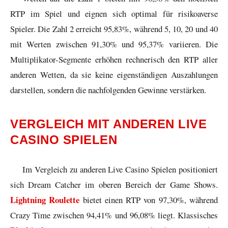
RTP im Spiel und eignen sich optimal für risikoaverse
Spieler. Die Zahl 2 erreicht 95,83%, während 5, 10, 20 und 40
mit Werten zwischen 91,30% und 95,37% variieren. Die
Multiplikator-Segmente erhöhen rechnerisch den RTP aller
anderen Wetten, da sie keine eigenständigen Auszahlungen
darstellen, sondern die nachfolgenden Gewinne verstärken.
VERGLEICH MIT ANDEREN LIVE
CASINO SPIELEN
Im Vergleich zu anderen Live Casino Spielen positioniert
sich Dream Catcher im oberen Bereich der Game Shows.
Lightning Roulette
bietet einen RTP von 97,30%, während
Crazy Time zwischen 94,41% und 96,08% liegt. Klassisches