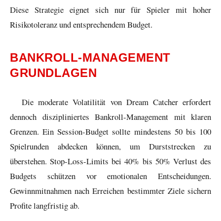
Diese Strategie eignet sich nur für Spieler mit hoher
Risikotoleranz und entsprechendem Budget.
BANKROLL-MANAGEMENT
GRUNDLAGEN
Die moderate Volatilität von Dream Catcher erfordert
dennoch diszipliniertes Bankroll-Management mit klaren
Grenzen. Ein Session-Budget sollte mindestens 50 bis 100
Spielrunden abdecken können, um Durststrecken zu
überstehen. Stop-Loss-Limits bei 40% bis 50% Verlust des
Budgets schützen vor emotionalen Entscheidungen.
Gewinnmitnahmen nach Erreichen bestimmter Ziele sichern
Profite langfristig ab.