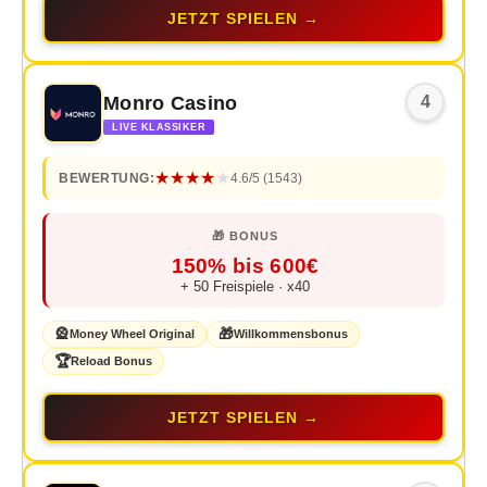
JETZT SPIELEN →
Monro Casino
4
LIVE KLASSIKER
★★★★
★
4.6/5 (1543)
150% bis 600€
+ 50 Freispiele · x40
🎡
🎁
Money Wheel Original
Willkommensbonus
🏆
Reload Bonus
JETZT SPIELEN →