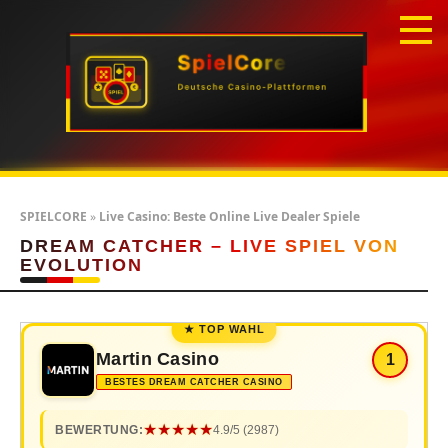
Skip
to
content
SPIELCORE
»
Live Casino: Beste Online Live Dealer Spiele
DREAM CATCHER – LIVE SPIEL VON
EVOLUTION
Martin Casino
1
BESTES DREAM CATCHER CASINO
★★★★★
4.9/5 (2987)