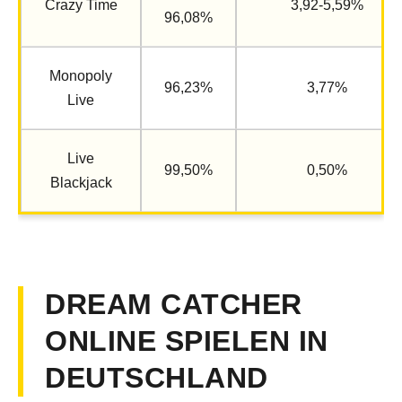
Crazy Time
3,92-5,59%
96,08%
Monopoly
96,23%
3,77%
Live
Live
99,50%
0,50%
Blackjack
DREAM CATCHER
ONLINE SPIELEN IN
DEUTSCHLAND