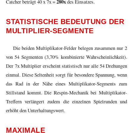
280x
Catcher beträgt 40 x 7x =
des Einsatzes.
STATISTISCHE BEDEUTUNG DER
MULTIPLIER-SEGMENTE
Die beiden Multiplikator-Felder belegen zusammen nur 2
von 54 Segmenten (3,70% kombinierte Wahrscheinlichkeit).
Der 7x Multiplier erscheint statistisch nur alle 54 Drehungen
einmal. Diese Seltenheit sorgt für besondere Spannung, wenn
das Rad in der Nähe eines Multiplikator-Segments zum
Stillstand kommt. Die Respin-Mechanik bei Multiplikator-
Treffern verlängert zudem die einzelnen Spielrunden und
erhöht den Unterhaltungswert.
MAXIMALE