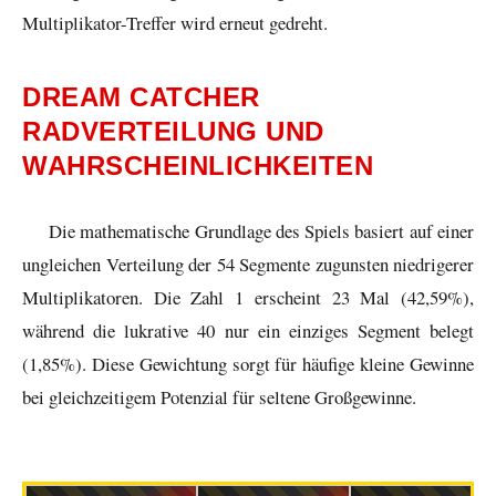
Multiplikator-Treffer wird erneut gedreht.
DREAM CATCHER
RADVERTEILUNG UND
WAHRSCHEINLICHKEITEN
Die mathematische Grundlage des Spiels basiert auf einer
ungleichen Verteilung der 54 Segmente zugunsten niedrigerer
Multiplikatoren. Die Zahl 1 erscheint 23 Mal (42,59%),
während die lukrative 40 nur ein einziges Segment belegt
(1,85%). Diese Gewichtung sorgt für häufige kleine Gewinne
bei gleichzeitigem Potenzial für seltene Großgewinne.