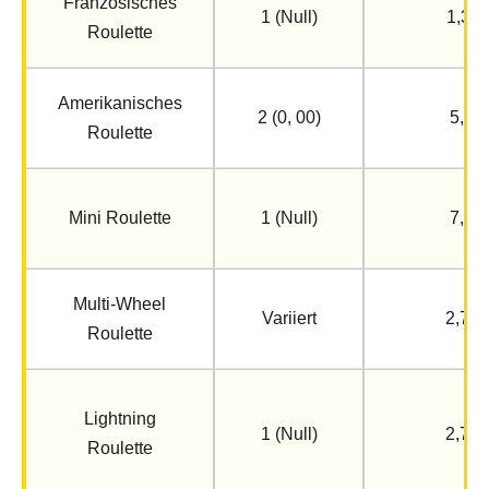
Französisches
1 (Null)
1,35
Roulette
Amerikanisches
2 (0, 00)
5,26
Roulette
Mini Roulette
1 (Null)
7,69
Multi-Wheel
Variiert
2,70
Roulette
Lightning
1 (Null)
2,70
Roulette