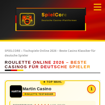
Skip
to
content
SPIELCORE
»
Tischspiele Online 2026 – Beste Casino Klassiker für
deutsche Spieler
ROULETTE ONLINE 2026 – BESTE
CASINOS FÜR DEUTSCHE SPIELER
Martin Casino
1
ROULETTE TESTSIEGER