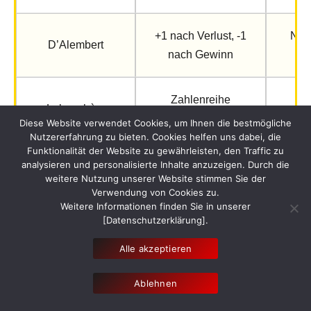
+1 nach Verlust, -1
Nied
D’Alembert
nach Gewinn
Mit
Zahlenreihe
Mit
Labouchère
durchspielen
Ho
Diese Website verwendet Cookies, um Ihnen die bestmögliche
Nutzererfahrung zu bieten. Cookies helfen uns dabei, die
Funktionalität der Website zu gewährleisten, den Traffic zu
Feste
analysieren und personalisierte Inhalte anzuzeigen. Durch die
James Bond
Mit
weitere Nutzung unserer Website stimmen Sie der
Kombinationswette
Verwendung von Cookies zu.
Weitere Informationen finden Sie in unserer
[Datenschutzerklärung].
Alle akzeptieren
TIPPS FÜR
VERANTWORTUNGSVOLLES
Ablehnen
ROULETTE-SPIELEN