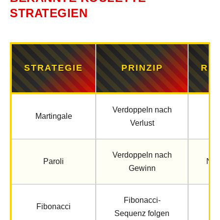
STRATEGIEN
STRATEGIE
PRINZIP
RIS
Verdoppeln nach
Martingale
Ho
Verlust
Verdoppeln nach
Paroli
Nie
Gewinn
Fibonacci-
Fibonacci
Mit
Sequenz folgen