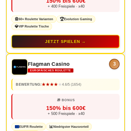
150% bis 600€
+ 400 Freispiele · x40
🎡
🏆
60+ Roulette Varianten
Evolution Gaming
💎
VIP Roulette Tische
JETZT SPIELEN →
Flagman Casino
3
EUROPÄISCHES ROULETTE
★★★★
★
4.6/5 (1654)
150% bis 600€
+ 500 Freispiele · x40
📊
EU/FR Roulette
Niedrigster Hausvorteil