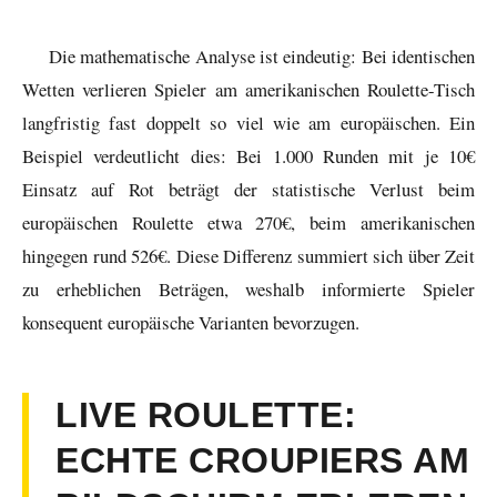
Die mathematische Analyse ist eindeutig: Bei identischen
Wetten verlieren Spieler am amerikanischen Roulette-Tisch
langfristig fast doppelt so viel wie am europäischen. Ein
Beispiel verdeutlicht dies: Bei 1.000 Runden mit je 10€
Einsatz auf Rot beträgt der statistische Verlust beim
europäischen Roulette etwa 270€, beim amerikanischen
hingegen rund 526€. Diese Differenz summiert sich über Zeit
zu erheblichen Beträgen, weshalb informierte Spieler
konsequent europäische Varianten bevorzugen.
LIVE ROULETTE:
ECHTE CROUPIERS AM