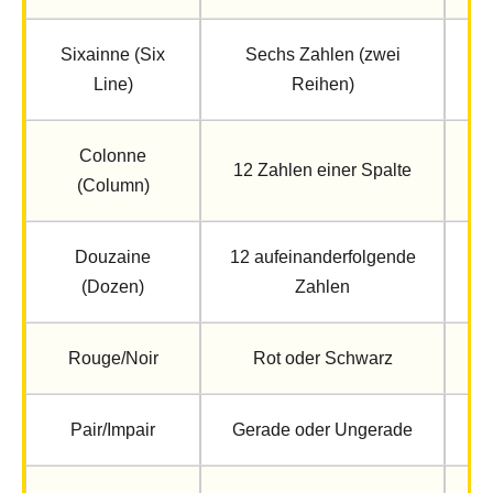
Sixainne (Six
Sechs Zahlen (zwei
Line)
Reihen)
Colonne
12 Zahlen einer Spalte
(Column)
Douzaine
12 aufeinanderfolgende
(Dozen)
Zahlen
Rouge/Noir
Rot oder Schwarz
Pair/Impair
Gerade oder Ungerade