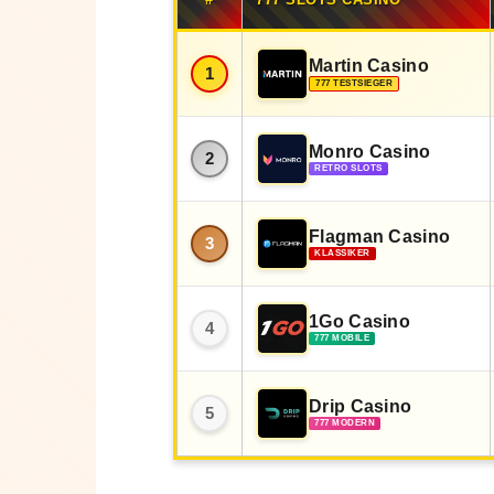
Martin Casino
1
777 TESTSIEGER
Monro Casino
2
RETRO SLOTS
Flagman Casino
3
KLASSIKER
1Go Casino
4
777 MOBILE
Drip Casino
5
777 MODERN