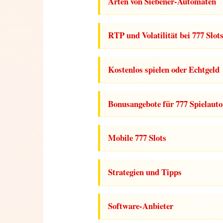
Arten von Siebener-Automaten
RTP und Volatilität bei 777 Slot
Kostenlos spielen oder Echtgeld
Bonusangebote für 777 Spielaut
Mobile 777 Slots
Strategien und Tipps
Software-Anbieter