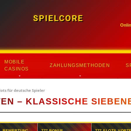
SPIELCORE
Onli
MOBILE
ZAHLUNGSMETHODEN
S
CASINOS
ots für deutsche Spieler
EN – KLASSISCHE SIEBEN
BEWERTUNG
777 BONUS
777 SLOTS VORT