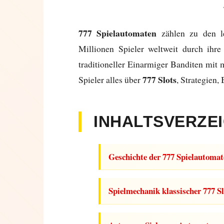
777 Spielautomaten
zählen zu den le
Millionen Spieler weltweit durch ihr
traditioneller Einarmiger Banditen mi
777 Slots
Spieler alles über
, Strategien
INHALTSVERZEI
Geschichte der 777 Spielautoma
Spielmechanik klassischer 777 Sl