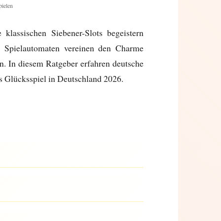
pielen
klassischen Siebener-Slots begeistern
77 Spielautomaten vereinen den Charme
. In diesem Ratgeber erfahren deutsche
s Glücksspiel in Deutschland 2026.