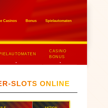
ne Casinos
Bonus
Spielautomaten
CASINO
PIELAUTOMATEN
BONUS
ER-SLOTS ONLINE
EILE
AKTION