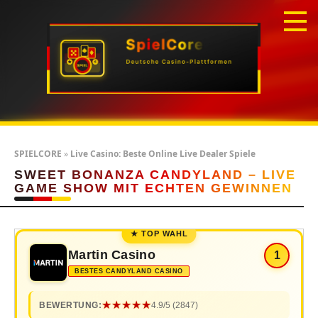
Skip
to
content
SPIELCORE
»
Live Casino: Beste Online Live Dealer Spiele
SWEET BONANZA CANDYLAND – LIVE
GAME SHOW MIT ECHTEN GEWINNEN
Martin Casino
1
BESTES CANDYLAND CASINO
★★★★★
4.9/5 (2847)