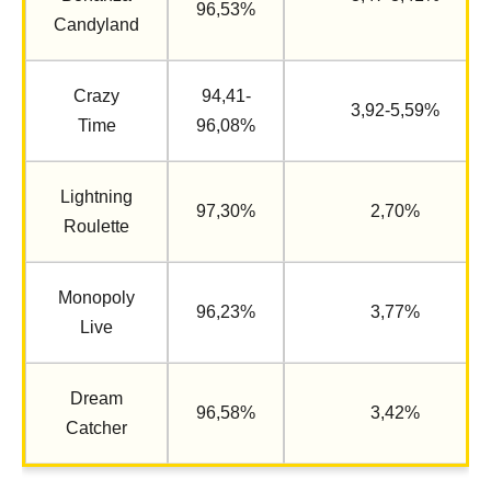
96,53%
Candyland
Crazy
94,41-
3,92-5,59%
Time
96,08%
Lightning
97,30%
2,70%
Roulette
Monopoly
96,23%
3,77%
Live
Dream
96,58%
3,42%
Catcher