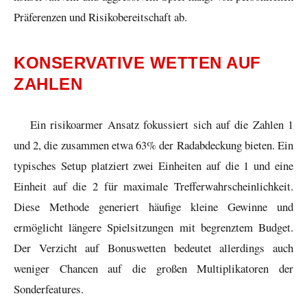
Präferenzen und Risikobereitschaft ab.
KONSERVATIVE WETTEN AUF
ZAHLEN
Ein risikoarmer Ansatz fokussiert sich auf die Zahlen 1
und 2, die zusammen etwa 63% der Radabdeckung bieten. Ein
typisches Setup platziert zwei Einheiten auf die 1 und eine
Einheit auf die 2 für maximale Trefferwahrscheinlichkeit.
Diese Methode generiert häufige kleine Gewinne und
ermöglicht längere Spielsitzungen mit begrenztem Budget.
Der Verzicht auf Bonuswetten bedeutet allerdings auch
weniger Chancen auf die großen Multiplikatoren der
Sonderfeatures.