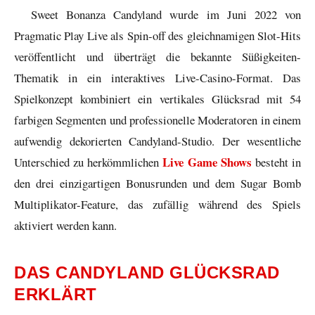
Sweet Bonanza Candyland wurde im Juni 2022 von
Pragmatic Play Live als Spin-off des gleichnamigen Slot-Hits
veröffentlicht und überträgt die bekannte Süßigkeiten-
Thematik in ein interaktives Live-Casino-Format. Das
Spielkonzept kombiniert ein vertikales Glücksrad mit 54
farbigen Segmenten und professionelle Moderatoren in einem
aufwendig dekorierten Candyland-Studio. Der wesentliche
Live Game Shows
Unterschied zu herkömmlichen
besteht in
den drei einzigartigen Bonusrunden und dem Sugar Bomb
Multiplikator-Feature, das zufällig während des Spiels
aktiviert werden kann.
DAS CANDYLAND GLÜCKSRAD
ERKLÄRT