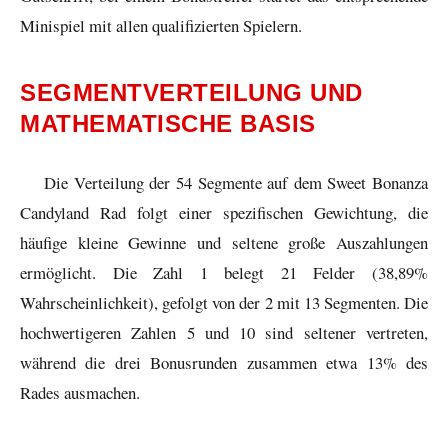
Minispiel mit allen qualifizierten Spielern.
SEGMENTVERTEILUNG UND
MATHEMATISCHE BASIS
Die Verteilung der 54 Segmente auf dem Sweet Bonanza
Candyland Rad folgt einer spezifischen Gewichtung, die
häufige kleine Gewinne und seltene große Auszahlungen
ermöglicht. Die Zahl 1 belegt 21 Felder (38,89%
Wahrscheinlichkeit), gefolgt von der 2 mit 13 Segmenten. Die
hochwertigeren Zahlen 5 und 10 sind seltener vertreten,
während die drei Bonusrunden zusammen etwa 13% des
Rades ausmachen.