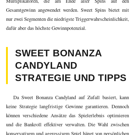
Multiplikatoren, die am Ende aller Spins auf den
Gesamtgewinn angewendet werden. Sweet Spins bietet mit
nur zwei Segmenten die niedrigste Triggerwahrscheinlichkeit,
dafür aber das höchste Gewinnpotenzial.
SWEET BONANZA
CANDYLAND
STRATEGIE UND TIPPS
Da Sweet Bonanza Candyland auf Zufall basiert, kann
keine Strategie langfristige Gewinne garantieren. Dennoch
können verschiedene Ansätze das Spielerlebnis optimieren
und die Bankroll effektiver verwalten. Die Wahl zwischen
konservativem und aggressivem Spiel hängt von persönlichen