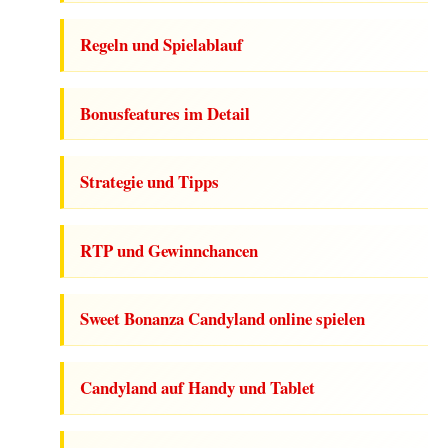
Regeln und Spielablauf
Bonusfeatures im Detail
Strategie und Tipps
RTP und Gewinnchancen
Sweet Bonanza Candyland online spielen
Candyland auf Handy und Tablet