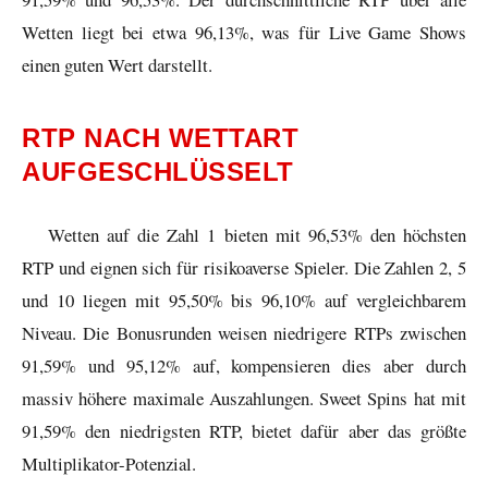
Wetten liegt bei etwa 96,13%, was für Live Game Shows
einen guten Wert darstellt.
RTP NACH WETTART
AUFGESCHLÜSSELT
Wetten auf die Zahl 1 bieten mit 96,53% den höchsten
RTP und eignen sich für risikoaverse Spieler. Die Zahlen 2, 5
und 10 liegen mit 95,50% bis 96,10% auf vergleichbarem
Niveau. Die Bonusrunden weisen niedrigere RTPs zwischen
91,59% und 95,12% auf, kompensieren dies aber durch
massiv höhere maximale Auszahlungen. Sweet Spins hat mit
91,59% den niedrigsten RTP, bietet dafür aber das größte
Multiplikator-Potenzial.