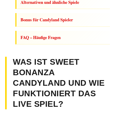
Alternativen und ähnliche Spiele
Bonus für Candyland Spieler
FAQ – Häufige Fragen
WAS IST SWEET
BONANZA
CANDYLAND UND WIE
FUNKTIONIERT DAS
LIVE SPIEL?