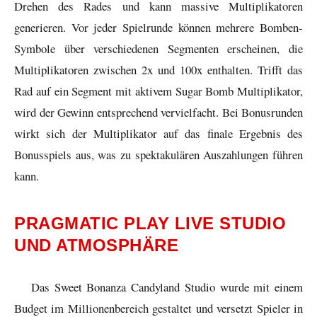
Drehen des Rades und kann massive Multiplikatoren
generieren. Vor jeder Spielrunde können mehrere Bomben-
Symbole über verschiedenen Segmenten erscheinen, die
Multiplikatoren zwischen 2x und 100x enthalten. Trifft das
Rad auf ein Segment mit aktivem Sugar Bomb Multiplikator,
wird der Gewinn entsprechend vervielfacht. Bei Bonusrunden
wirkt sich der Multiplikator auf das finale Ergebnis des
Bonusspiels aus, was zu spektakulären Auszahlungen führen
kann.
PRAGMATIC PLAY LIVE STUDIO
UND ATMOSPHÄRE
Das Sweet Bonanza Candyland Studio wurde mit einem
Budget im Millionenbereich gestaltet und versetzt Spieler in