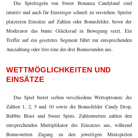
Die Spielregeln von Sweet Bonanza Candyland sind
intuitiv und auch für Einsteiger schnell zu verstehen. Spieler
platzieren Einsätze auf Zahlen oder Bonusfelder, bevor der
Moderator das bunte Glücksrad in Bewegung setzt. Ein
Treffer auf ein gesetztes Segment führt zur entsprechenden
Auszahlung oder löst eine der drei Bonusrunden aus.
WETTMÖGLICHKEITEN UND
EINSÄTZE
Das Spiel bietet sieben verschiedene Wettoptionen: die
Zahlen 1, 2, 5 und 10 sowie die Bonusfelder Candy Drop,
Bubble Blast und Sweet Spins. Zahlenwetten zahlen den
entsprechenden Multiplikator des Einsatzes aus, während
Bonuswetten Zugang zu den jeweiligen Minispielen