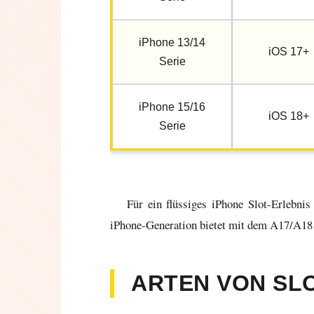
iPhone 13/14
iOS 17+
Serie
iPhone 15/16
iOS 18+
Serie
Für ein flüssiges iPhone Slot-Erlebni
iPhone-Generation bietet mit dem A17/A18 
ARTEN VON SLO