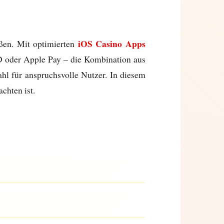
iOS Casino Apps
ßen. Mit optimierten
ID oder Apple Pay – die Kombination aus
hl für anspruchsvolle Nutzer. In diesem
chten ist.