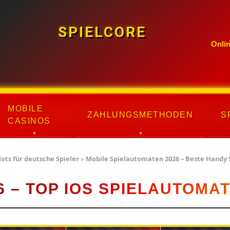
SPIELCORE
Onli
MOBILE
ZAHLUNGSMETHODEN
S
CASINOS
ots für deutsche Spieler
»
Mobile Spielautomaten 2026 – Beste Handy S
6 – TOP IOS SPIELAUTOMA