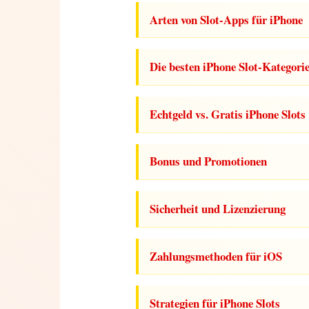
Arten von Slot-Apps für iPhone
Die besten iPhone Slot-Kategori
Echtgeld vs. Gratis iPhone Slots
Bonus und Promotionen
Sicherheit und Lizenzierung
Zahlungsmethoden für iOS
Strategien für iPhone Slots