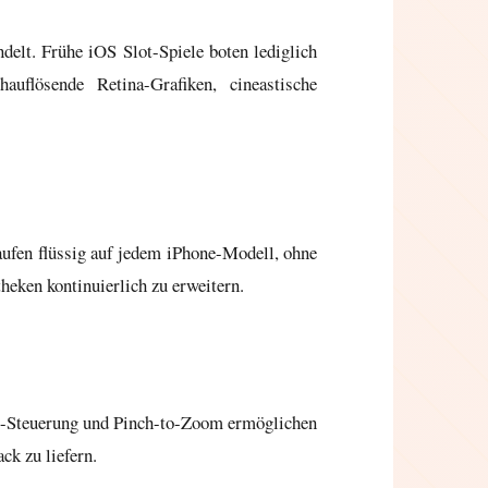
delt. Frühe iOS Slot-Spiele boten lediglich
auflösende Retina-Grafiken, cineastische
ufen flüssig auf jedem iPhone-Modell, ohne
theken kontinuierlich zu erweitern.
ap-Steuerung und Pinch-to-Zoom ermöglichen
ck zu liefern.