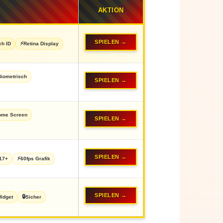
AKTION
SPIELEN →
⚡
ch ID
Retina Display
Biometrisch
SPIELEN →
ome Screen
SPIELEN →
SPIELEN →
⚡
17+
60fps Grafik
SPIELEN →
🔒
idget
Sicher