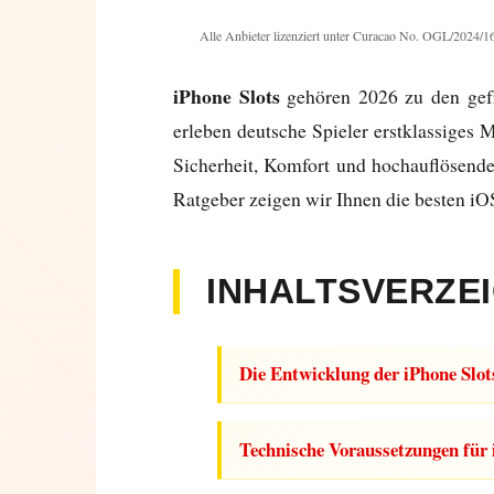
Alle Anbieter lizenziert unter Curacao No. OGL/2024/1
iPhone Slots
gehören 2026 zu den gefr
erleben deutsche Spieler erstklassiges
Sicherheit, Komfort und hochauflösend
Ratgeber zeigen wir Ihnen die besten iO
INHALTSVERZEI
Die Entwicklung der iPhone Slot
Technische Voraussetzungen für 