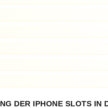
NG DER IPHONE SLOTS IN