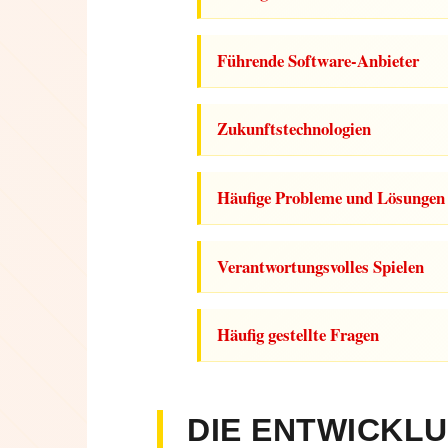
Führende Software-Anbieter
Zukunftstechnologien
Häufige Probleme und Lösungen
Verantwortungsvolles Spielen
Häufig gestellte Fragen
DIE ENTWICKLU