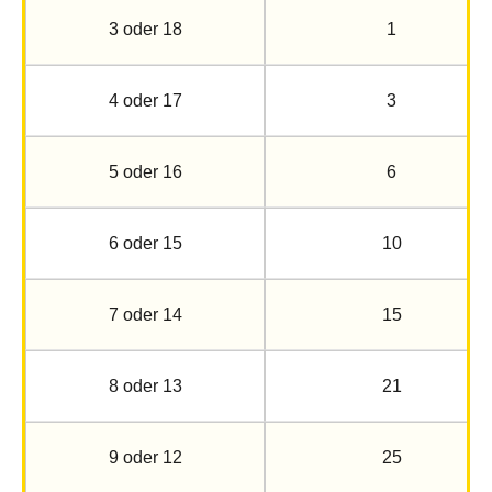
3 oder 18
1
4 oder 17
3
5 oder 16
6
6 oder 15
10
7 oder 14
15
8 oder 13
21
9 oder 12
25