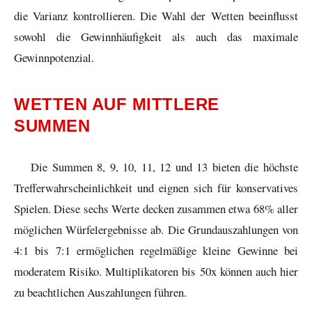
die Varianz kontrollieren. Die Wahl der Wetten beeinflusst
sowohl die Gewinnhäufigkeit als auch das maximale
Gewinnpotenzial.
WETTEN AUF MITTLERE
SUMMEN
Die Summen 8, 9, 10, 11, 12 und 13 bieten die höchste
Trefferwahrscheinlichkeit und eignen sich für konservatives
Spielen. Diese sechs Werte decken zusammen etwa 68% aller
möglichen Würfelergebnisse ab. Die Grundauszahlungen von
4:1 bis 7:1 ermöglichen regelmäßige kleine Gewinne bei
moderatem Risiko. Multiplikatoren bis 50x können auch hier
zu beachtlichen Auszahlungen führen.