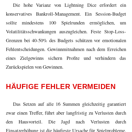
Die hohe Varianz von Lightning Dice erfordert ein
konservatives Bankroll-Management. Ein Session-Budget
sollte mindestens 100 Spielrunden ermöglichen, um
Volatilitätsschwankungen auszugleichen. Feste Stop-Loss-
Grenzen bei 40-50% des Budgets schützen vor emotionalen
Fehlentscheidungen. Gewinnmitnahmen nach dem Erreichen
eines Zielgewinns sichern Profite und verhindern das
Zurückspielen von Gewinnen.
HÄUFIGE FEHLER VERMEIDEN
Das Setzen auf alle 16 Summen gleichzeitig garantiert
zwar einen Treffer, führt aber langfristig zu Verlusten durch
den Hausvorteil. Die Jagd nach Verlusten durch
Einsatzerhöhung ist die häufigste Ursache für Spielprobleme.