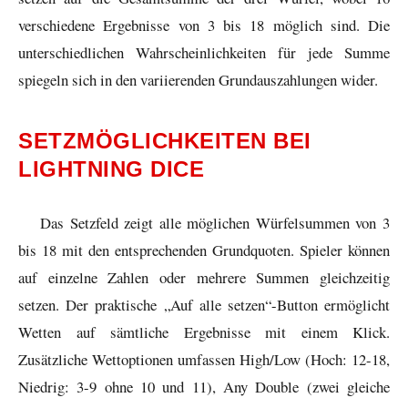
verschiedene Ergebnisse von 3 bis 18 möglich sind. Die
unterschiedlichen Wahrscheinlichkeiten für jede Summe
spiegeln sich in den variierenden Grundauszahlungen wider.
SETZMÖGLICHKEITEN BEI
LIGHTNING DICE
Das Setzfeld zeigt alle möglichen Würfelsummen von 3
bis 18 mit den entsprechenden Grundquoten. Spieler können
auf einzelne Zahlen oder mehrere Summen gleichzeitig
setzen. Der praktische „Auf alle setzen“-Button ermöglicht
Wetten auf sämtliche Ergebnisse mit einem Klick.
Zusätzliche Wettoptionen umfassen High/Low (Hoch: 12-18,
Niedrig: 3-9 ohne 10 und 11), Any Double (zwei gleiche