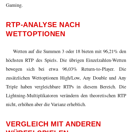
Gaming.
RTP-ANALYSE NACH
WETTOPTIONEN
Wetten auf die Summen 3 oder 18 bieten mit 96,21% den
höchsten RTP des Spiels. Die übrigen Einzelzahlen-Wetten
bewegen sich bei etwa 96,03% Return-to-Player. Die
zusätzlichen Wettoptionen High/Low, Any Double und Any
Triple haben vergleichbare RTPs in diesem Bereich. Die
Lightning-Multiplikatoren verändern den theoretischen RTP
nicht, erhöhen aber die Varianz erheblich.
VERGLEICH MIT ANDEREN