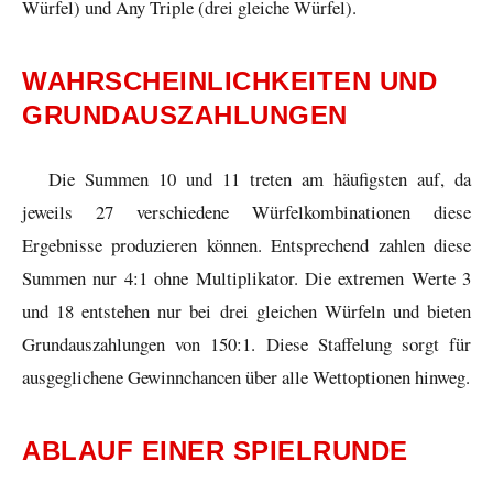
Würfel) und Any Triple (drei gleiche Würfel).
WAHRSCHEINLICHKEITEN UND
GRUNDAUSZAHLUNGEN
Die Summen 10 und 11 treten am häufigsten auf, da
jeweils 27 verschiedene Würfelkombinationen diese
Ergebnisse produzieren können. Entsprechend zahlen diese
Summen nur 4:1 ohne Multiplikator. Die extremen Werte 3
und 18 entstehen nur bei drei gleichen Würfeln und bieten
Grundauszahlungen von 150:1. Diese Staffelung sorgt für
ausgeglichene Gewinnchancen über alle Wettoptionen hinweg.
ABLAUF EINER SPIELRUNDE