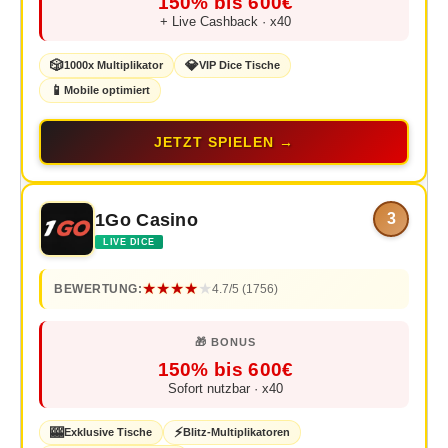
150% bis 600€
+ Live Cashback · x40
🎲
💎
1000x Multiplikator
VIP Dice Tische
📱
Mobile optimiert
JETZT SPIELEN →
1Go Casino
3
LIVE DICE
★★★★
★
4.7/5 (1756)
150% bis 600€
Sofort nutzbar · x40
🎰
⚡
Exklusive Tische
Blitz-Multiplikatoren