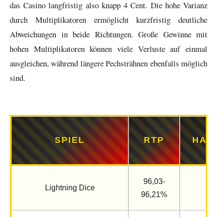
das Casino langfristig also knapp 4 Cent. Die hohe Varianz
durch Multiplikatoren ermöglicht kurzfristig deutliche
Abweichungen in beide Richtungen. Große Gewinne mit
hohen Multiplikatoren können viele Verluste auf einmal
ausgleichen, während längere Pechsträhnen ebenfalls möglich
sind.
SPIEL
RTP
HAU
96,03-
Lightning Dice
3
96,21%