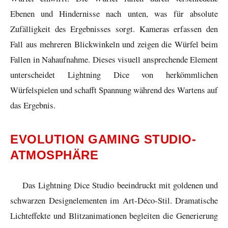
Ebenen und Hindernisse nach unten, was für absolute
Zufälligkeit des Ergebnisses sorgt. Kameras erfassen den
Fall aus mehreren Blickwinkeln und zeigen die Würfel beim
Fallen in Nahaufnahme. Dieses visuell ansprechende Element
unterscheidet Lightning Dice von herkömmlichen
Würfelspielen und schafft Spannung während des Wartens auf
das Ergebnis.
EVOLUTION GAMING STUDIO-
ATMOSPHÄRE
Das Lightning Dice Studio beeindruckt mit goldenen und
schwarzen Designelementen im Art-Déco-Stil. Dramatische
Lichteffekte und Blitzanimationen begleiten die Generierung