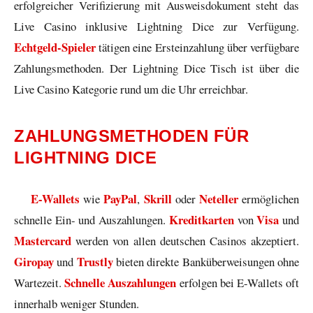
erfolgreicher Verifizierung mit Ausweisdokument steht das
Live Casino inklusive Lightning Dice zur Verfügung.
Echtgeld-Spieler
tätigen eine Ersteinzahlung über verfügbare
Zahlungsmethoden. Der Lightning Dice Tisch ist über die
Live Casino Kategorie rund um die Uhr erreichbar.
ZAHLUNGSMETHODEN FÜR
LIGHTNING DICE
E-Wallets
PayPal
Skrill
Neteller
wie
,
oder
ermöglichen
Kreditkarten
Visa
schnelle Ein- und Auszahlungen.
von
und
Mastercard
werden von allen deutschen Casinos akzeptiert.
Giropay
Trustly
und
bieten direkte Banküberweisungen ohne
Schnelle Auszahlungen
Wartezeit.
erfolgen bei E-Wallets oft
innerhalb weniger Stunden.