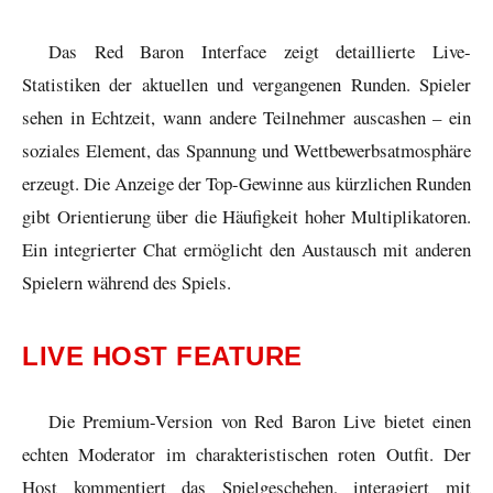
Das Red Baron Interface zeigt detaillierte Live-
Statistiken der aktuellen und vergangenen Runden. Spieler
sehen in Echtzeit, wann andere Teilnehmer auscashen – ein
soziales Element, das Spannung und Wettbewerbsatmosphäre
erzeugt. Die Anzeige der Top-Gewinne aus kürzlichen Runden
gibt Orientierung über die Häufigkeit hoher Multiplikatoren.
Ein integrierter Chat ermöglicht den Austausch mit anderen
Spielern während des Spiels.
LIVE HOST FEATURE
Die Premium-Version von Red Baron Live bietet einen
echten Moderator im charakteristischen roten Outfit. Der
Host kommentiert das Spielgeschehen, interagiert mit