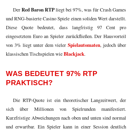
Red Baron RTP
Der
liegt bei 97%, was für Crash Games
und RNG-basierte Casino Spiele einen soliden Wert darstellt.
Diese Quote bedeutet, dass langfristig 97 Cent pro
eingesetztem Euro an Spieler zurückfließen. Der Hausvorteil
Spielautomaten
von 3% liegt unter dem vieler
, jedoch über
Blackjack
klassischen Tischspielen wie
.
WAS BEDEUTET 97% RTP
PRAKTISCH?
Die RTP-Quote ist ein theoretischer Langzeitwert, der
sich über Millionen von Spielrunden manifestiert.
Kurzfristige Abweichungen nach oben und unten sind normal
und erwartbar. Ein Spieler kann in einer Session deutlich