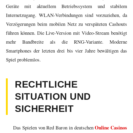
Geräte mit aktuellem Betriebssystem und stabilem
Internetzugang. WLAN-Verbindungen sind vorzuziehen, da
Verzögerungen beim mobilen Netz zu verspäteten Cashouts
führen können. Die Live-Version mit Video-Stream benötigt
mehr Bandbreite als die RNG-Variante. Moderne
Smartphones der letzten drei bis vier Jahre bewältigen das
Spiel problemlos.
RECHTLICHE
SITUATION UND
SICHERHEIT
Online Casinos
Das Spielen von Red Baron in deutschen