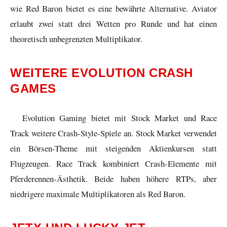
wie Red Baron bietet es eine bewährte Alternative. Aviator
erlaubt zwei statt drei Wetten pro Runde und hat einen
theoretisch unbegrenzten Multiplikator.
WEITERE EVOLUTION CRASH
GAMES
Evolution Gaming bietet mit Stock Market und Race
Track weitere Crash-Style-Spiele an. Stock Market verwendet
ein Börsen-Theme mit steigenden Aktienkursen statt
Flugzeugen. Race Track kombiniert Crash-Elemente mit
Pferderennen-Ästhetik. Beide haben höhere RTPs, aber
niedrigere maximale Multiplikatoren als Red Baron.