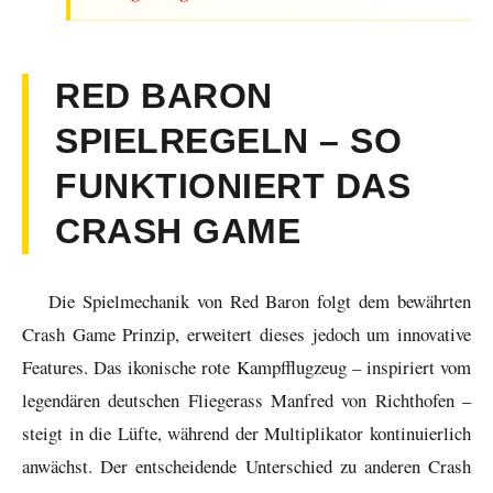
RED BARON
SPIELREGELN – SO
FUNKTIONIERT DAS
CRASH GAME
Die Spielmechanik von Red Baron folgt dem bewährten
Crash Game Prinzip, erweitert dieses jedoch um innovative
Features. Das ikonische rote Kampfflugzeug – inspiriert vom
legendären deutschen Fliegerass Manfred von Richthofen –
steigt in die Lüfte, während der Multiplikator kontinuierlich
anwächst. Der entscheidende Unterschied zu anderen Crash