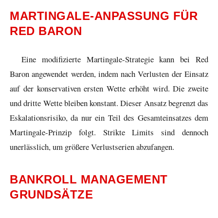
MARTINGALE-ANPASSUNG FÜR
RED BARON
Eine modifizierte Martingale-Strategie kann bei Red
Baron angewendet werden, indem nach Verlusten der Einsatz
auf der konservativen ersten Wette erhöht wird. Die zweite
und dritte Wette bleiben konstant. Dieser Ansatz begrenzt das
Eskalationsrisiko, da nur ein Teil des Gesamteinsatzes dem
Martingale-Prinzip folgt. Strikte Limits sind dennoch
unerlässlich, um größere Verlustserien abzufangen.
BANKROLL MANAGEMENT
GRUNDSÄTZE