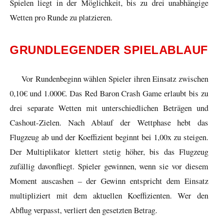
Spielen liegt in der Möglichkeit, bis zu drei unabhängige
Wetten pro Runde zu platzieren.
GRUNDLEGENDER SPIELABLAUF
Vor Rundenbeginn wählen Spieler ihren Einsatz zwischen
0,10€ und 1.000€. Das Red Baron Crash Game erlaubt bis zu
drei separate Wetten mit unterschiedlichen Beträgen und
Cashout-Zielen. Nach Ablauf der Wettphase hebt das
Flugzeug ab und der Koeffizient beginnt bei 1,00x zu steigen.
Der Multiplikator klettert stetig höher, bis das Flugzeug
zufällig davonfliegt. Spieler gewinnen, wenn sie vor diesem
Moment auscashen – der Gewinn entspricht dem Einsatz
multipliziert mit dem aktuellen Koeffizienten. Wer den
Abflug verpasst, verliert den gesetzten Betrag.