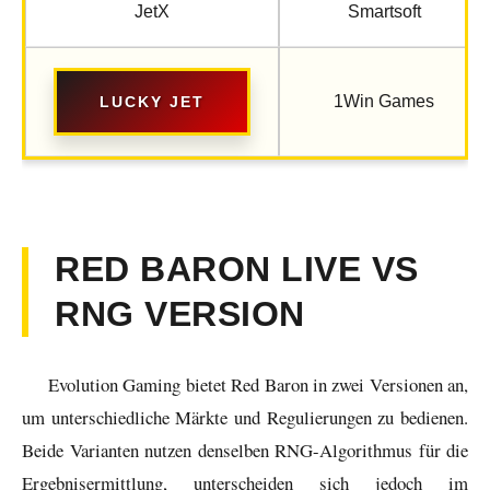
JetX
Smartsoft
1Win Games
LUCKY JET
RED BARON LIVE VS
RNG VERSION
Evolution Gaming bietet Red Baron in zwei Versionen an,
um unterschiedliche Märkte und Regulierungen zu bedienen.
Beide Varianten nutzen denselben RNG-Algorithmus für die
Ergebnisermittlung, unterscheiden sich jedoch im