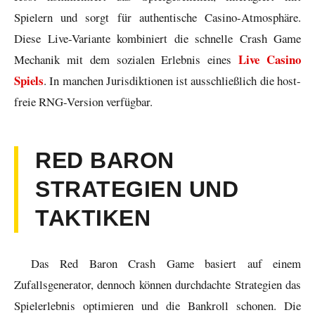
Spielern und sorgt für authentische Casino-Atmosphäre.
Diese Live-Variante kombiniert die schnelle Crash Game
Live Casino
Mechanik mit dem sozialen Erlebnis eines
Spiels
. In manchen Jurisdiktionen ist ausschließlich die host-
freie RNG-Version verfügbar.
RED BARON
STRATEGIEN UND
TAKTIKEN
Das Red Baron Crash Game basiert auf einem
Zufallsgenerator, dennoch können durchdachte Strategien das
Spielerlebnis optimieren und die Bankroll schonen. Die