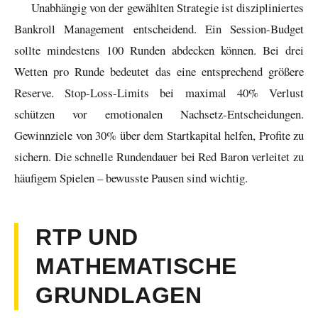
Unabhängig von der gewählten Strategie ist diszipliniertes
Bankroll Management entscheidend. Ein Session-Budget
sollte mindestens 100 Runden abdecken können. Bei drei
Wetten pro Runde bedeutet das eine entsprechend größere
Reserve. Stop-Loss-Limits bei maximal 40% Verlust
schützen vor emotionalen Nachsetz-Entscheidungen.
Gewinnziele von 30% über dem Startkapital helfen, Profite zu
sichern. Die schnelle Rundendauer bei Red Baron verleitet zu
häufigem Spielen – bewusste Pausen sind wichtig.
RTP UND
MATHEMATISCHE
GRUNDLAGEN