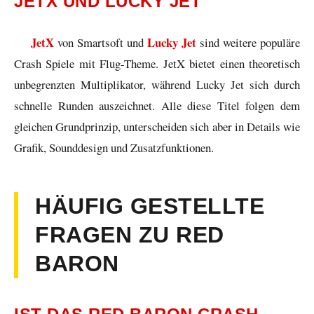
JETX UND LUCKY JET
JetX
Lucky Jet
von Smartsoft und
sind weitere populäre
Crash Spiele mit Flug-Theme. JetX bietet einen theoretisch
unbegrenzten Multiplikator, während Lucky Jet sich durch
schnelle Runden auszeichnet. Alle diese Titel folgen dem
gleichen Grundprinzip, unterscheiden sich aber in Details wie
Grafik, Sounddesign und Zusatzfunktionen.
HÄUFIG GESTELLTE
FRAGEN ZU RED
BARON