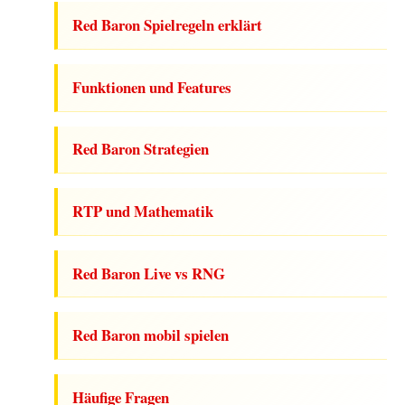
Red Baron Spielregeln erklärt
Funktionen und Features
Red Baron Strategien
RTP und Mathematik
Red Baron Live vs RNG
Red Baron mobil spielen
Häufige Fragen