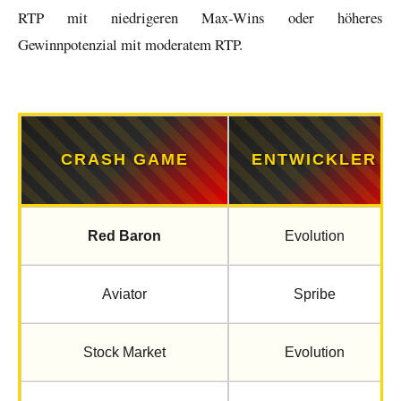
RTP mit niedrigeren Max-Wins oder höheres
Gewinnpotenzial mit moderatem RTP.
CRASH GAME
ENTWICKLER
Red Baron
Evolution
Aviator
Spribe
Stock Market
Evolution