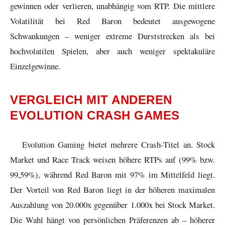
gewinnen oder verlieren, unabhängig vom RTP. Die mittlere
Volatilität bei Red Baron bedeutet ausgewogene
Schwankungen – weniger extreme Durststrecken als bei
hochvolatilen Spielen, aber auch weniger spektakuläre
Einzelgewinne.
VERGLEICH MIT ANDEREN
EVOLUTION CRASH GAMES
Evolution Gaming bietet mehrere Crash-Titel an. Stock
Market und Race Track weisen höhere RTPs auf (99% bzw.
99,59%), während Red Baron mit 97% im Mittelfeld liegt.
Der Vorteil von Red Baron liegt in der höheren maximalen
Auszahlung von 20.000x gegenüber 1.000x bei Stock Market.
Die Wahl hängt von persönlichen Präferenzen ab – höherer