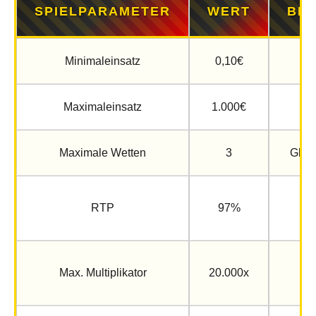
SPIELPARAMETER
WERT
BE
Minimaleinsatz
0,10€
Maximaleinsatz
1.000€
Maximale Wetten
3
Gleic
RTP
97%
Au
Hö
Max. Multiplikator
20.000x