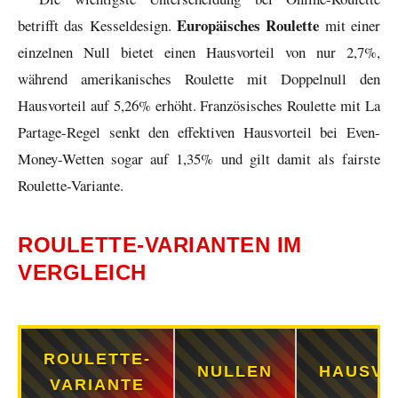
Europäisches Roulette
betrifft das Kesseldesign.
mit einer
einzelnen Null bietet einen Hausvorteil von nur 2,7%,
während amerikanisches Roulette mit Doppelnull den
Hausvorteil auf 5,26% erhöht. Französisches Roulette mit La
Partage-Regel senkt den effektiven Hausvorteil bei Even-
Money-Wetten sogar auf 1,35% und gilt damit als fairste
Roulette-Variante.
ROULETTE-VARIANTEN IM
VERGLEICH
ROULETTE-
NULLEN
HAUSVO
VARIANTE