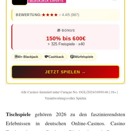
BLACKJACK EXPERTE
★★★★
★
4.4/5 (987)
150% bis 600€
+ 325 Freispiele · x40
🃏
💸
🎲
40+ Blackjack
Cashback
Würfelspiele
JETZT SPIELEN →
Alle Casinos lizenziert unter Curaçao No. OGL/2024/169/0146 | 18+ |
Verantwortungsvolles Spielen
Tischspiele
gehören 2026 zu den faszinierendsten
Erlebnissen in deutschen Online-Casinos. Casino