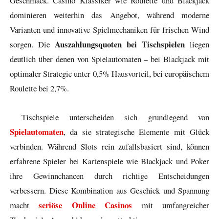
Geschmack. Casino Klassiker wie Roulette und Blackjack
dominieren weiterhin das Angebot, während moderne
Varianten und innovative Spielmechaniken für frischen Wind
Auszahlungsquoten bei Tischspielen
sorgen. Die
liegen
deutlich über denen von Spielautomaten – bei Blackjack mit
optimaler Strategie unter 0,5% Hausvorteil, bei europäischem
Roulette bei 2,7%.
Tischspiele unterscheiden sich grundlegend von
Spielautomaten
, da sie strategische Elemente mit Glück
verbinden. Während Slots rein zufallsbasiert sind, können
erfahrene Spieler bei Kartenspiele wie Blackjack und Poker
ihre Gewinnchancen durch richtige Entscheidungen
verbessern. Diese Kombination aus Geschick und Spannung
seriöse Online Casinos
macht
mit umfangreicher