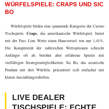
WÜRFELSPIELE: CRAPS UND SIC
BO
Würfelspiele bilden eine spannende Kategorie der Casino
Craps
Tischspiele.
, das amerikanische Würfelspiel, bietet
mit der Pass Line Wette einen Hausvorteil von nur 1,41%.
Die Komplexität der zahlreichen Wettoptionen schreckt
Anfänger oft ab, belohnt aber erfahrene Spieler mit
vielfältigen Strategiemöglichkeiten. Sic Bo, das asiatische
Pendant mit drei Würfeln, präsentiert sich einfacher mit
klaren Auszahlungstabellen.
LIVE DEALER
TISCHSPIELE: ECHTE