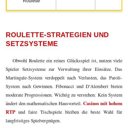
Roulette
ROULETTE-STRATEGIEN UND
SETZSYSTEME
Obwohl Roulette ein reines Glücksspiel ist, nutzen viele
Spieler Setzsysteme zur Verwaltung ihrer Einsätze. Das
Martingale-System verdoppelt nach Verlusten, das Paroli-
System nach Gewinnen. Fibonacci und D’Alembert bieten
moderate Progressionen. Wichtig zu verstehen: Kein System
Casinos mit hohem
ändert den mathematischen Hausvorteil.
RTP
und faire Tischspiele bleiben die beste Wahl für
langfristiges Spielvergnügen.