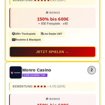
★★★★★
4.9/5 (2847)
150% bis 600€
+ 600 Freispiele · x40
🎲
🃏
200+ Tischspiele
Live Dealer 24/7
🎰
Roulette & Blackjack
JETZT SPIELEN →
Monro Casino
2
LIVE CASINO TOP
★★★★
★
4.7/5 (1876)