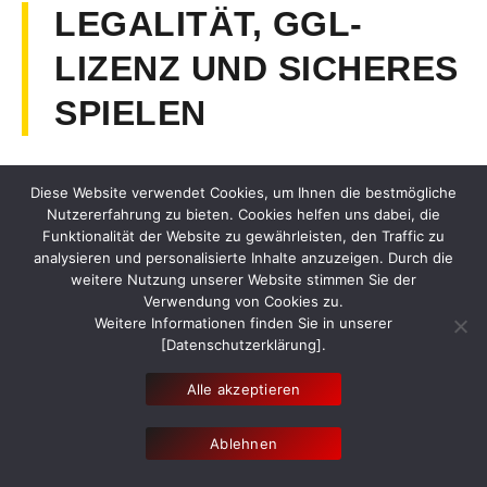
LEGALITÄT, GGL-
LIZENZ UND SICHERES
SPIELEN
Online
Seit dem Glücksspielstaatsvertrag 2021 ist
Diese Website verwendet Cookies, um Ihnen die bestmögliche
Glücksspiel
in Deutschland unter strengen Auflagen legal.
Nutzererfahrung zu bieten. Cookies helfen uns dabei, die
Funktionalität der Website zu gewährleisten, den Traffic zu
Die Gemeinsame Glücksspielbehörde der Länder (GGL)
analysieren und personalisierte Inhalte anzuzeigen. Durch die
lizenzierte Online Casinos
vergibt deutsche Lizenzen an
, die
weitere Nutzung unserer Website stimmen Sie der
Verwendung von Cookies zu.
höchste Standards bei Spielerschutz und Fairness erfüllen.
Weitere Informationen finden Sie in unserer
GGL-lizenzierte Casinos
unterliegen Einzahlungslimits von
[Datenschutzerklärung].
monatlich 1.000€ und umfassenden Spielerschutzmaßnahmen.
Alle akzeptieren
Für Tischspiele gelten bei GGL-Casinos bestimmte
Ablehnen
Einschränkungen. Live-Blackjack und Live-Roulette fallen