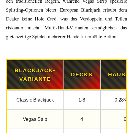
den traditionellen Regeln, während Vegas Strip spezielle
Splitting-Optionen bietet. European Blackjack erlaubt dem
Dealer keine Hole Card, was das Verdoppeln und Teilen
riskanter macht. Multi-Hand-Varianten ermöglichen das
gleichzeitige Spielen mehrerer Hände für erhöhte Action.
BLACKJACK-
DECKS
HAUSVO
VARIANTE
Classic Blackjack
1-8
0,28% –
Vegas Strip
4
0,3