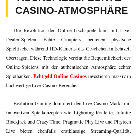
CASINO-ATMOSPHÄRE
Die Revolution der Online-Tischspiele kam mit Live-
Dealer-Spielen. Echte Croupiers bedienen physische
Spieltische, während HD-Kameras das Geschehen in Echtzeit
übertragen. Diese Technologie vereint die Bequemlichkeit des
Online-Spielens mit der authentischen Atmosphäre echter
Echtgeld Online Casinos
Spielbanken.
investieren massiv in
hochwertige Live-Casino-Bereiche.
Evolution Gaming dominiert den Live-Casino-Markt mit
innovativen Spielkonzepten wie Lightning Roulette, Infinite
Blackjack und Crazy Time. Pragmatic Play Live und Playtech
Live bieten ebenfalls erstklassige Streaming-Qualität.