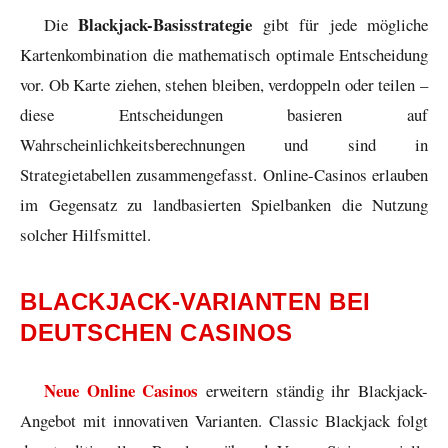
Blackjack-Basisstrategie
Die
gibt für jede mögliche
Kartenkombination die mathematisch optimale Entscheidung
vor. Ob Karte ziehen, stehen bleiben, verdoppeln oder teilen –
diese Entscheidungen basieren auf
Wahrscheinlichkeitsberechnungen und sind in
Strategietabellen zusammengefasst. Online-Casinos erlauben
im Gegensatz zu landbasierten Spielbanken die Nutzung
solcher Hilfsmittel.
BLACKJACK-VARIANTEN BEI
DEUTSCHEN CASINOS
Neue Online Casinos
erweitern ständig ihr Blackjack-
Angebot mit innovativen Varianten. Classic Blackjack folgt