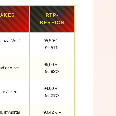
TAKES
RTP-
BEREICH
anza, Wolf
95,50% –
96,51%
96,00% –
ad or Alive
96,82%
94,00% –
ire Joker
96,21%
I, Immortal
93,42% –