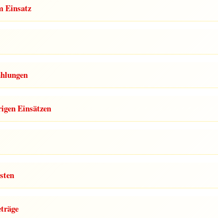
m Einsatz
ahlungen
rigen Einsätzen
sten
träge