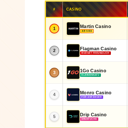
#
CASINO
Martin Casino
1
AB 0.01€
Flagman Casino
2
BUDGET FREUNDLICH
1Go Casino
3
KLEINEINSATZ
Monro Casino
4
FÜR ANFÄNGER
Drip Casino
5
SPARFUCHS