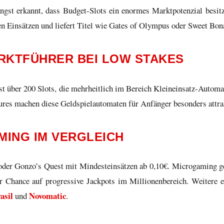
ngst erkannt, dass Budget-Slots ein enormes Marktpotenzial besit
n Einsätzen und liefert Titel wie Gates of Olympus oder Sweet Bonan
RKTFÜHRER BEI LOW STAKES
st über 200 Slots, die mehrheitlich im Bereich Kleineinsatz-Autom
res machen diese Geldspielautomaten für Anfänger besonders attra
MING IM VERGLEICH
t oder Gonzo’s Quest mit Mindesteinsätzen ab 0,10€. Microgaming g
er Chance auf progressive Jackpots im Millionenbereich. Weitere
asil
Novomatic
und
.