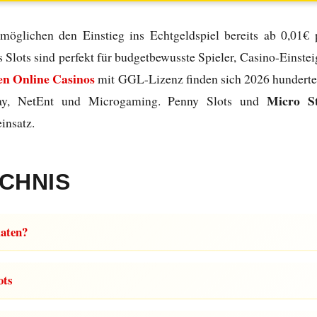
möglichen den Einstieg ins Echtgeldspiel bereits ab 0,01€ p
Slots sind perfekt für budgetbewusste Spieler, Casino-Einsteig
en Online Casinos
mit GGL-Lizenz finden sich 2026 hunderte
Micro S
lay, NetEnt und Microgaming. Penny Slots und
insatz.
CHNIS
maten?
ots