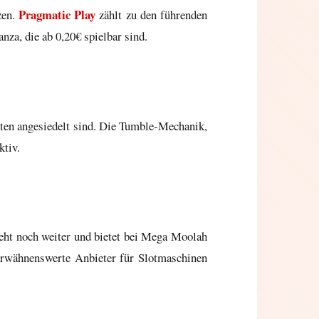
Pragmatic Play
zen.
zählt zu den führenden
za, die ab 0,20€ spielbar sind.
aten angesiedelt sind. Die Tumble-Mechanik,
ktiv.
eht noch weiter und bietet bei Mega Moolah
 erwähnenswerte Anbieter für Slotmaschinen