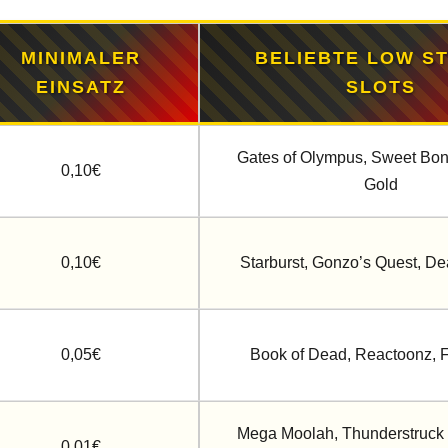
MINIMALER
BELIEBTE LOW S
EINSATZ
SLOTS
Gates of Olympus, Sweet Bon
0,10€
Gold
0,10€
Starburst, Gonzo’s Quest, De
0,05€
Book of Dead, Reactoonz, F
Mega Moolah, Thunderstruck I
0,01€