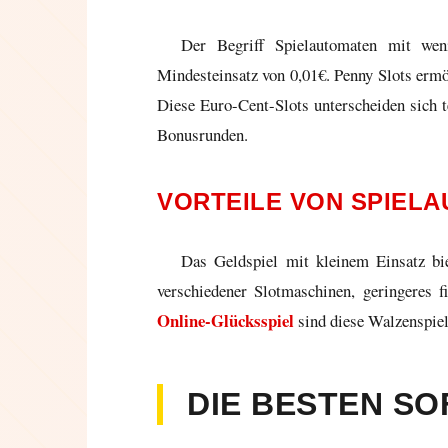
Der Begriff Spielautomaten mit weni
Mindesteinsatz von 0,01€. Penny Slots ermö
Diese Euro-Cent-Slots unterscheiden sich t
Bonusrunden.
VORTEILE VON SPIELA
Das Geldspiel mit kleinem Einsatz bie
verschiedener Slotmaschinen, geringeres 
Online-Glücksspiel
sind diese Walzenspiel
DIE BESTEN S