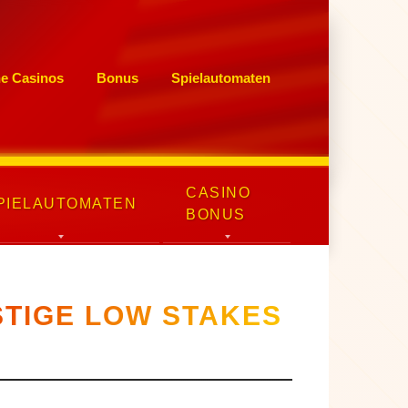
ne Casinos
Bonus
Spielautomaten
CASINO
PIELAUTOMATEN
BONUS
STIGE LOW STAKES