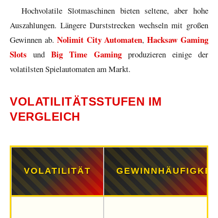
Hochvolatile Slotmaschinen bieten seltene, aber hohe
Auszahlungen. Längere Durststrecken wechseln mit großen
Nolimit City Automaten
Hacksaw Gaming
Gewinnen ab.
,
Slots
Big Time Gaming
und
produzieren einige der
volatilsten Spielautomaten am Markt.
VOLATILITÄTSSTUFEN IM
VERGLEICH
VOLATILITÄT
GEWINNHÄUFIGKEI