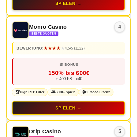
SPIELEN →
Monro Casino
4
BESTE QUOTEN
★★★★
★
4.5/5 (1122)
150% bis 600€
+ 400 FS · x40
🏆
🎮
🔒
High RTP Filter
5000+ Spiele
Curacao Lizenz
SPIELEN →
Drip Casino
5