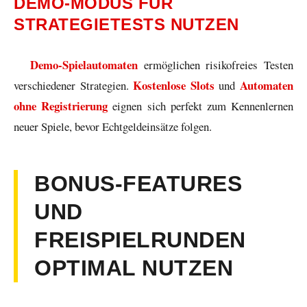
DEMO-MODUS FÜR
STRATEGIETESTS NUTZEN
Demo-Spielautomaten
ermöglichen risikofreies Testen
Kostenlose Slots
Automaten
verschiedener Strategien.
und
ohne Registrierung
eignen sich perfekt zum Kennenlernen
neuer Spiele, bevor Echtgeldeinsätze folgen.
BONUS-FEATURES
UND
FREISPIELRUNDEN
OPTIMAL NUTZEN