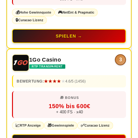
💰
🎮
Hohe Gewinnquote
NetEnt & Pragmatic
🔒
Curacao Lizenz
SPIELEN →
1Go Casino
3
RTP TRANSPARENT
★★★★
★
4.6/5 (1456)
150% bis 600€
+ 400 FS · x40
📈
🎁
✅
RTP Anzeige
Gewinnspiele
Curacao Lizenz