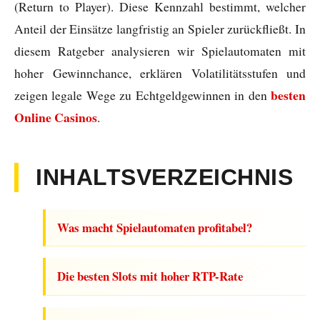
(Return to Player). Diese Kennzahl bestimmt, welcher
Anteil der Einsätze langfristig an Spieler zurückfließt. In
diesem Ratgeber analysieren wir Spielautomaten mit
hoher Gewinnchance, erklären Volatilitätsstufen und
besten
zeigen legale Wege zu Echtgeldgewinnen in den
Online Casinos
.
INHALTSVERZEICHNIS
Was macht Spielautomaten profitabel?
Die besten Slots mit hoher RTP-Rate