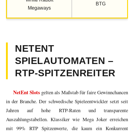
BTG
Megaways
NETENT
SPIELAUTOMATEN –
RTP-SPITZENREITER
NetEnt Slots
gelten als Maßstab für faire Gewinnchancen
in der Branche. Der schwedische Spieleentwickler setzt seit
Jahren auf hohe RTP-Raten und transparente
Auszahlungstabellen. Klassiker wie Mega Joker erreichen
mit 99% RTP Spitzenwerte, die kaum ein Konkurrent