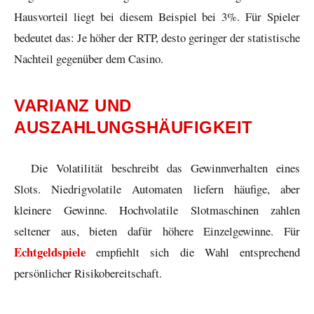
Hausvorteil liegt bei diesem Beispiel bei 3%. Für Spieler
bedeutet das: Je höher der RTP, desto geringer der statistische
Nachteil gegenüber dem Casino.
VARIANZ UND
AUSZAHLUNGSHÄUFIGKEIT
Die Volatilität beschreibt das Gewinnverhalten eines
Slots. Niedrigvolatile Automaten liefern häufige, aber
kleinere Gewinne. Hochvolatile Slotmaschinen zahlen
seltener aus, bieten dafür höhere Einzelgewinne. Für
Echtgeldspiele
empfiehlt sich die Wahl entsprechend
persönlicher Risikobereitschaft.