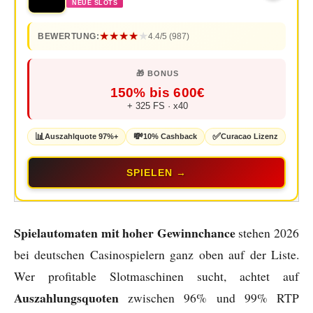
NEUE SLOTS
★★★★
★
4.4/5 (987)
150% bis 600€
+ 325 FS · x40
📊
💸
✅
Auszahlquote 97%+
10% Cashback
Curacao Lizenz
SPIELEN →
Spielautomaten mit hoher Gewinnchance
stehen 2026
bei deutschen Casinospielern ganz oben auf der Liste.
Wer profitable Slotmaschinen sucht, achtet auf
Auszahlungsquoten
zwischen 96% und 99% RTP