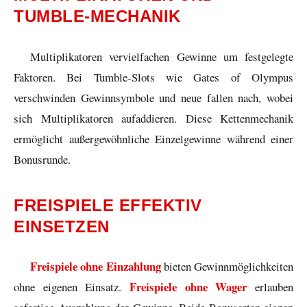
TUMBLE-MECHANIK
Multiplikatoren vervielfachen Gewinne um festgelegte
Faktoren. Bei Tumble-Slots wie Gates of Olympus
verschwinden Gewinnsymbole und neue fallen nach, wobei
sich Multiplikatoren aufaddieren. Diese Kettenmechanik
ermöglicht außergewöhnliche Einzelgewinne während einer
Bonusrunde.
FREISPIELE EFFEKTIV
EINSETZEN
Freispiele ohne Einzahlung
bieten Gewinnmöglichkeiten
Freispiele ohne Wager
ohne eigenen Einsatz.
erlauben