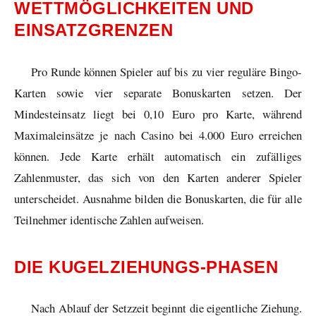
WETTMÖGLICHKEITEN UND
EINSATZGRENZEN
Pro Runde können Spieler auf bis zu vier reguläre Bingo-
Karten sowie vier separate Bonuskarten setzen. Der
Mindesteinsatz liegt bei 0,10 Euro pro Karte, während
Maximaleinsätze je nach Casino bei 4.000 Euro erreichen
können. Jede Karte erhält automatisch ein zufälliges
Zahlenmuster, das sich von den Karten anderer Spieler
unterscheidet. Ausnahme bilden die Bonuskarten, die für alle
Teilnehmer identische Zahlen aufweisen.
DIE KUGELZIEHUNGS-PHASEN
Nach Ablauf der Setzzeit beginnt die eigentliche Ziehung.