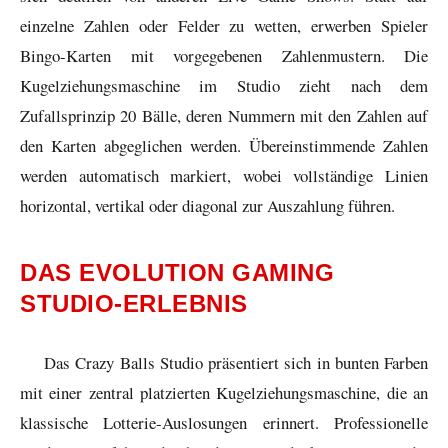
einzelne Zahlen oder Felder zu wetten, erwerben Spieler
Bingo-Karten mit vorgegebenen Zahlenmustern. Die
Kugelziehungsmaschine im Studio zieht nach dem
Zufallsprinzip 20 Bälle, deren Nummern mit den Zahlen auf
den Karten abgeglichen werden. Übereinstimmende Zahlen
werden automatisch markiert, wobei vollständige Linien
horizontal, vertikal oder diagonal zur Auszahlung führen.
DAS EVOLUTION GAMING
STUDIO-ERLEBNIS
Das Crazy Balls Studio präsentiert sich in bunten Farben
mit einer zentral platzierten Kugelziehungsmaschine, die an
klassische Lotterie-Auslosungen erinnert. Professionelle