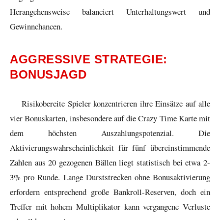
Herangehensweise balanciert Unterhaltungswert und
Gewinnchancen.
AGGRESSIVE STRATEGIE:
BONUSJAGD
Risikobereite Spieler konzentrieren ihre Einsätze auf alle
vier Bonuskarten, insbesondere auf die Crazy Time Karte mit
dem höchsten Auszahlungspotenzial. Die
Aktivierungswahrscheinlichkeit für fünf übereinstimmende
Zahlen aus 20 gezogenen Bällen liegt statistisch bei etwa 2-
3% pro Runde. Lange Durststrecken ohne Bonusaktivierung
erfordern entsprechend große Bankroll-Reserven, doch ein
Treffer mit hohem Multiplikator kann vergangene Verluste