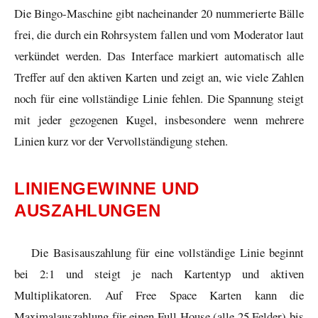
Die Bingo-Maschine gibt nacheinander 20 nummerierte Bälle
frei, die durch ein Rohrsystem fallen und vom Moderator laut
verkündet werden. Das Interface markiert automatisch alle
Treffer auf den aktiven Karten und zeigt an, wie viele Zahlen
noch für eine vollständige Linie fehlen. Die Spannung steigt
mit jeder gezogenen Kugel, insbesondere wenn mehrere
Linien kurz vor der Vervollständigung stehen.
LINIENGEWINNE UND
AUSZAHLUNGEN
Die Basisauszahlung für eine vollständige Linie beginnt
bei 2:1 und steigt je nach Kartentyp und aktiven
Multiplikatoren. Auf Free Space Karten kann die
Maximalauszahlung für einen Full House (alle 25 Felder) bis