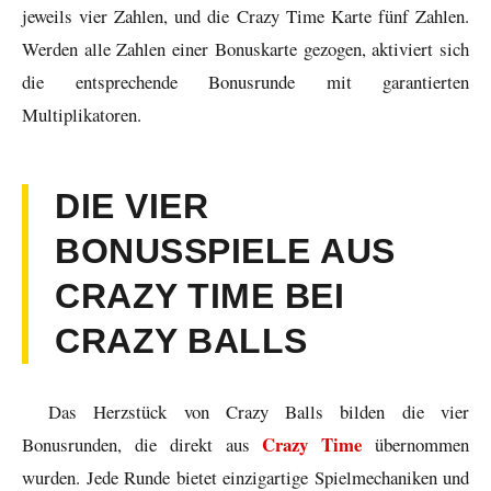
jeweils vier Zahlen, und die Crazy Time Karte fünf Zahlen.
Werden alle Zahlen einer Bonuskarte gezogen, aktiviert sich
die entsprechende Bonusrunde mit garantierten
Multiplikatoren.
DIE VIER
BONUSSPIELE AUS
CRAZY TIME BEI
CRAZY BALLS
Das Herzstück von Crazy Balls bilden die vier
Crazy Time
Bonusrunden, die direkt aus
übernommen
wurden. Jede Runde bietet einzigartige Spielmechaniken und