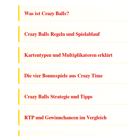
Was ist Crazy Balls?
Crazy Balls Regeln und Spielablauf
Kartentypen und Multiplikatoren erklärt
Die vier Bonusspiele aus Crazy Time
Crazy Balls Strategie und Tipps
RTP und Gewinnchancen im Vergleich