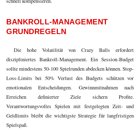
schnell kompensieren.
BANKROLL-MANAGEMENT
GRUNDREGELN
Die hohe Volatilität von Crazy Balls erfordert
diszipliniertes Bankroll-Management. Ein Session-Budget
sollte mindestens 50-100 Spielrunden abdecken können. Stop-
Loss-Limits bei 50% Verlust des Budgets schützen vor
emotionalen Entscheidungen. Gewinnmitnahmen nach
Erreichen definierter Ziele sichern Profite.
Verantwortungsvolles Spielen mit festgelegten Zeit- und
Geldlimits bleibt die wichtigste Strategie für langfristigen
Spielspaß.