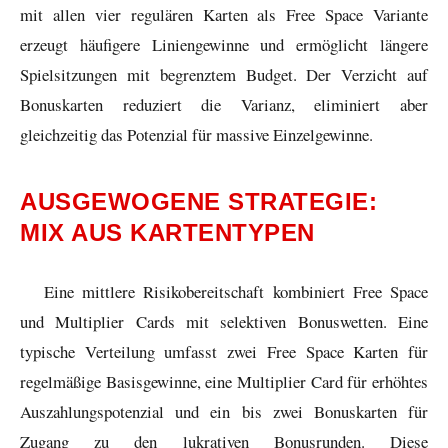
mit allen vier regulären Karten als Free Space Variante
erzeugt häufigere Liniengewinne und ermöglicht längere
Spielsitzungen mit begrenztem Budget. Der Verzicht auf
Bonuskarten reduziert die Varianz, eliminiert aber
gleichzeitig das Potenzial für massive Einzelgewinne.
AUSGEWOGENE STRATEGIE:
MIX AUS KARTENTYPEN
Eine mittlere Risikobereitschaft kombiniert Free Space
und Multiplier Cards mit selektiven Bonuswetten. Eine
typische Verteilung umfasst zwei Free Space Karten für
regelmäßige Basisgewinne, eine Multiplier Card für erhöhtes
Auszahlungspotenzial und ein bis zwei Bonuskarten für
Zugang zu den lukrativen Bonusrunden. Diese