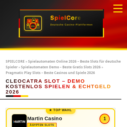
Skip
to
content
SPIELCORE
»
Spielautomaten Online 2026 – Beste Slots für deutsche
Spieler
»
Spielautomaten Demo – Beste Gratis Slots 2026
»
Pragmatic Play Slots – Beste Casinos und Spiele 2026
CLEOCATRA SLOT – DEMO
KOSTENLOS SPIELEN & ECHTGELD
2026
Martin Casino
1
ÄGYPTEN SLOTS