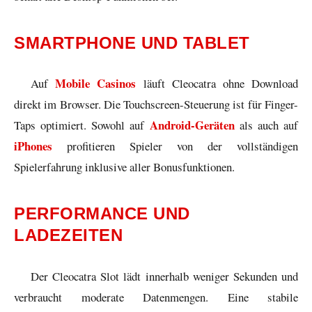
SMARTPHONE UND TABLET
Mobile Casinos
Auf
läuft Cleocatra ohne Download
direkt im Browser. Die Touchscreen-Steuerung ist für Finger-
Android-Geräten
Taps optimiert. Sowohl auf
als auch auf
iPhones
profitieren Spieler von der vollständigen
Spielerfahrung inklusive aller Bonusfunktionen.
PERFORMANCE UND
LADEZEITEN
Der Cleocatra Slot lädt innerhalb weniger Sekunden und
verbraucht moderate Datenmengen. Eine stabile