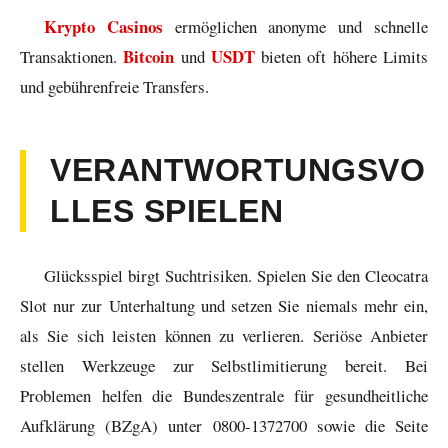
Krypto Casinos
ermöglichen anonyme und schnelle
Bitcoin
USDT
Transaktionen.
und
bieten oft höhere Limits
und gebührenfreie Transfers.
VERANTWORTUNGSVO
LLES SPIELEN
Glücksspiel birgt Suchtrisiken. Spielen Sie den Cleocatra
Slot nur zur Unterhaltung und setzen Sie niemals mehr ein,
als Sie sich leisten können zu verlieren. Seriöse Anbieter
stellen Werkzeuge zur Selbstlimitierung bereit. Bei
Problemen helfen die Bundeszentrale für gesundheitliche
Aufklärung (BZgA) unter 0800-1372700 sowie die Seite