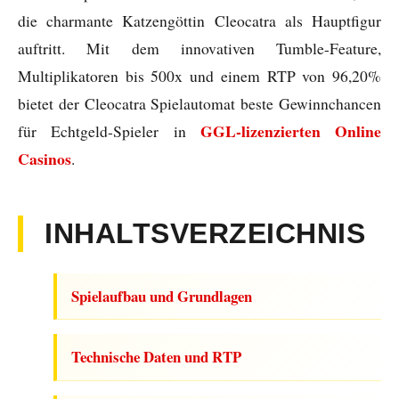
die charmante Katzengöttin Cleocatra als Hauptfigur
auftritt. Mit dem innovativen Tumble-Feature,
Multiplikatoren bis 500x und einem RTP von 96,20%
bietet der Cleocatra Spielautomat beste Gewinnchancen
GGL-lizenzierten Online
für Echtgeld-Spieler in
Casinos
.
INHALTSVERZEICHNIS
Spielaufbau und Grundlagen
Technische Daten und RTP