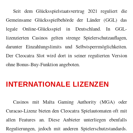
Seit dem Glücksspielstaatsvertrag 2021 reguliert die
Gemeinsame Glücksspielbehörde der Länder (GGL) das
legale Online-Glücksspiel in Deutschland. In GGL-
lizenzierten Casinos gelten strenge Spielerschutzauflagen,
darunter Einzahlungslimits und Selbstsperrmöglichkeiten.
Der Cleocatra Slot wird dort in seiner regulierten Version
ohne Bonus-Buy-Funktion angeboten.
INTERNATIONALE LIZENZEN
Casinos mit Malta Gaming Authority (MGA) oder
Curacao-Lizenz bieten den Cleocatra Spielautomaten oft mit
allen Features an. Diese Anbieter unterliegen ebenfalls
Regulierungen, jedoch mit anderen Spielerschutzstandards.