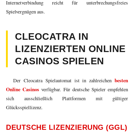
Internetverbindung reicht für unterbrechungsfreies
Spielvergnügen aus.
CLEOCATRA IN
LIZENZIERTEN ONLINE
CASINOS SPIELEN
besten
Der Cleocatra Spielautomat ist in zahlreichen
Online Casinos
verfügbar. Für deutsche Spieler empfehlen
sich ausschließlich Plattformen mit gültiger
Glücksspiellizenz.
DEUTSCHE LIZENZIERUNG (GGL)