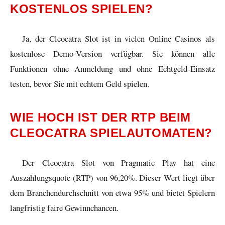
KOSTENLOS SPIELEN?
Ja, der Cleocatra Slot ist in vielen Online Casinos als
kostenlose Demo-Version verfügbar. Sie können alle
Funktionen ohne Anmeldung und ohne Echtgeld-Einsatz
testen, bevor Sie mit echtem Geld spielen.
WIE HOCH IST DER RTP BEIM
CLEOCATRA SPIELAUTOMATEN?
Der Cleocatra Slot von Pragmatic Play hat eine
Auszahlungsquote (RTP) von 96,20%. Dieser Wert liegt über
dem Branchendurchschnitt von etwa 95% und bietet Spielern
langfristig faire Gewinnchancen.