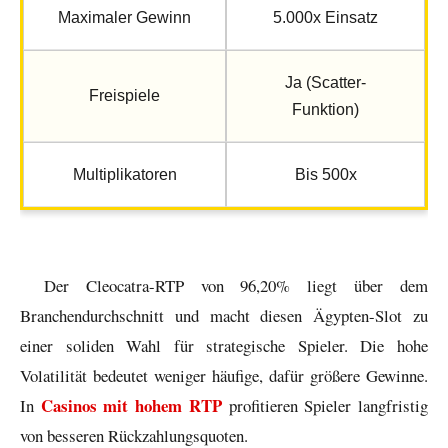
Maximaler Gewinn
5.000x Einsatz
Ja (Scatter-
Freispiele
Funktion)
Multiplikatoren
Bis 500x
Der Cleocatra-RTP von 96,20% liegt über dem
Branchendurchschnitt und macht diesen Ägypten-Slot zu
einer soliden Wahl für strategische Spieler. Die hohe
Volatilität bedeutet weniger häufige, dafür größere Gewinne.
Casinos mit hohem RTP
In
profitieren Spieler langfristig
von besseren Rückzahlungsquoten.