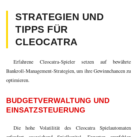
STRATEGIEN UND
TIPPS FÜR
CLEOCATRA
Erfahrene Cleocatra-Spieler setzen auf bewährte
Bankroll-Management-Strategien, um ihre Gewinnchancen zu
optimieren.
BUDGETVERWALTUNG UND
EINSATZSTEUERUNG
Die hohe Volatilität des Cleocatra Spielautomaten
erfordert ausreichend Spielkapital. Experten empfehlen