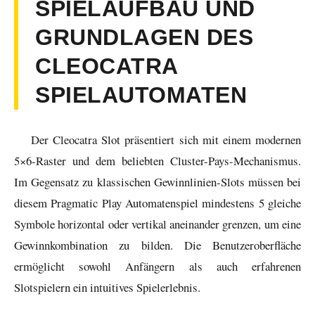
SPIELAUFBAU UND
GRUNDLAGEN DES
CLEOCATRA
SPIELAUTOMATEN
Der Cleocatra Slot präsentiert sich mit einem modernen
5×6-Raster und dem beliebten Cluster-Pays-Mechanismus.
Im Gegensatz zu klassischen Gewinnlinien-Slots müssen bei
diesem Pragmatic Play Automatenspiel mindestens 5 gleiche
Symbole horizontal oder vertikal aneinander grenzen, um eine
Gewinnkombination zu bilden. Die Benutzeroberfläche
ermöglicht sowohl Anfängern als auch erfahrenen
Slotspielern ein intuitives Spielerlebnis.