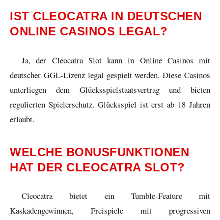
IST CLEOCATRA IN DEUTSCHEN
ONLINE CASINOS LEGAL?
Ja, der Cleocatra Slot kann in Online Casinos mit
deutscher GGL-Lizenz legal gespielt werden. Diese Casinos
unterliegen dem Glücksspielstaatsvertrag und bieten
regulierten Spielerschutz. Glücksspiel ist erst ab 18 Jahren
erlaubt.
WELCHE BONUSFUNKTIONEN
HAT DER CLEOCATRA SLOT?
Cleocatra bietet ein Tumble-Feature mit
Kaskadengewinnen, Freispiele mit progressiven