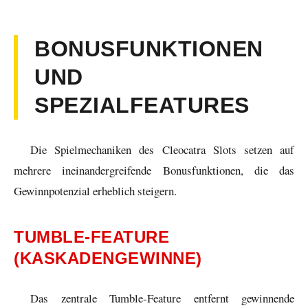
BONUSFUNKTIONEN
UND
SPEZIALFEATURES
Die Spielmechaniken des Cleocatra Slots setzen auf
mehrere ineinandergreifende Bonusfunktionen, die das
Gewinnpotenzial erheblich steigern.
TUMBLE-FEATURE
(KASKADENGEWINNE)
Das zentrale Tumble-Feature entfernt gewinnende