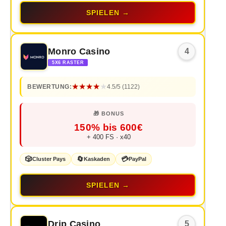
SPIELEN →
Monro Casino
4
5X6 RASTER
★★★★
★
4.5/5 (1122)
150% bis 600€
+ 400 FS · x40
🎲
🔄
💳
Cluster Pays
Kaskaden
PayPal
SPIELEN →
Drip Casino
5