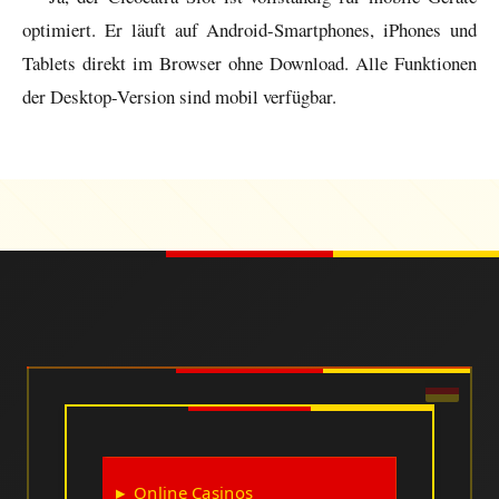
optimiert. Er läuft auf Android-Smartphones, iPhones und
Tablets direkt im Browser ohne Download. Alle Funktionen
der Desktop-Version sind mobil verfügbar.
Online Casinos