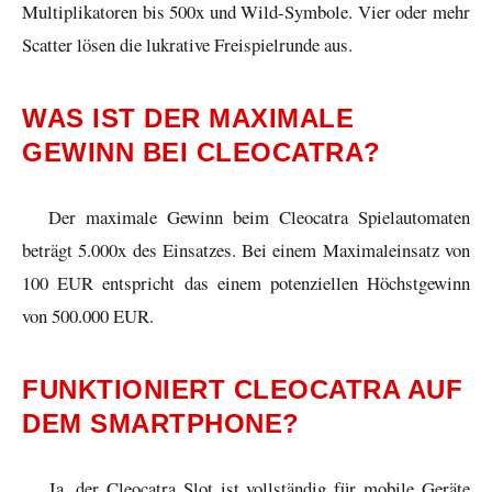
Multiplikatoren bis 500x und Wild-Symbole. Vier oder mehr
Scatter lösen die lukrative Freispielrunde aus.
WAS IST DER MAXIMALE
GEWINN BEI CLEOCATRA?
Der maximale Gewinn beim Cleocatra Spielautomaten
beträgt 5.000x des Einsatzes. Bei einem Maximaleinsatz von
100 EUR entspricht das einem potenziellen Höchstgewinn
von 500.000 EUR.
FUNKTIONIERT CLEOCATRA AUF
DEM SMARTPHONE?
Ja, der Cleocatra Slot ist vollständig für mobile Geräte