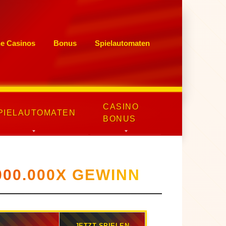
ne Casinos
Bonus
Spielautomaten
CASINO
PIELAUTOMATEN
BONUS
.000.000X GEWINN
JETZT SPIELEN