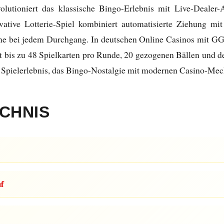
utioniert das klassische Bingo-Erlebnis mit Live-Dealer-
vative Lotterie-Spiel kombiniert automatisierte Ziehung mi
ne bei jedem Durchgang. In deutschen Online Casinos mit G
it bis zu 48 Spielkarten pro Runde, 20 gezogenen Bällen und d
 Spielerlebnis, das Bingo-Nostalgie mit modernen Casino-Mech
CHNIS
uf