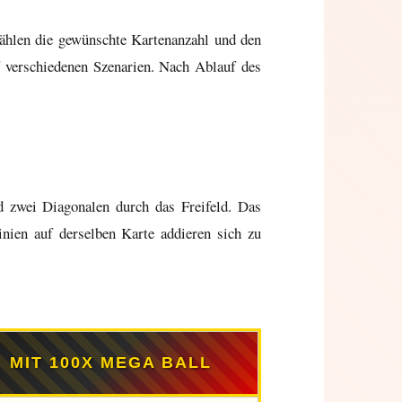
ählen die gewünschte Kartenanzahl und den
f verschiedenen Szenarien. Nach Ablauf des
nd zwei Diagonalen durch das Freifeld. Das
inien auf derselben Karte addieren sich zu
MIT 100X MEGA BALL