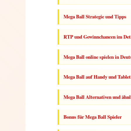
Mega Ball Strategie und Tipps
RTP und Gewinnchancen im Det
Mega Ball online spielen in Deu
Mega Ball auf Handy und Tablet
Mega Ball Alternativen und ähnl
Bonus für Mega Ball Spieler