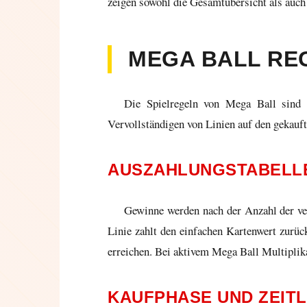
zeigen sowohl die Gesamtübersicht als auch
MEGA BALL RE
Die Spielregeln von Mega Ball sind i
Vervollständigen von Linien auf den gekauf
AUSZAHLUNGSTABELLE
Gewinne werden nach der Anzahl der verv
Linie zahlt den einfachen Kartenwert zurü
erreichen. Bei aktivem Mega Ball Multiplik
KAUFPHASE UND ZEITL