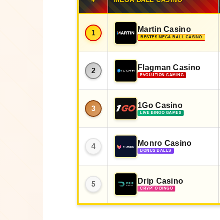
Martin Casino
1
BESTES MEGA BALL CASINO
Flagman Casino
2
EVOLUTION GAMING
1Go Casino
3
LIVE BINGO GAMES
Monro Casino
4
BONUS BALLS
Drip Casino
5
CRYPTO BINGO