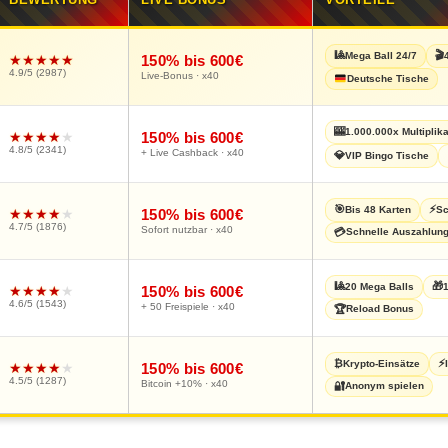
🎱
🎬
Mega Ball 24/7
150% bis 600€
★★★★★
4.9/5 (2987)
Live-Bonus · x40
Deutsche Tische
🎰
1.000.000x Multiplika
150% bis 600€
★★★★
★
4.8/5 (2341)
+ Live Cashback · x40
💎
VIP Bingo Tische
🎯
⚡
Bis 48 Karten
Sc
150% bis 600€
★★★★
★
4.7/5 (1876)
Sofort nutzbar · x40
💳
Schnelle Auszahlun
🎱
🎁
20 Mega Balls
1
150% bis 600€
★★★★
★
4.6/5 (1543)
+ 50 Freispiele · x40
🏆
Reload Bonus
₿
⚡
Krypto-Einsätze
150% bis 600€
★★★★
★
4.5/5 (1287)
Bitcoin +10% · x40
🔐
Anonym spielen