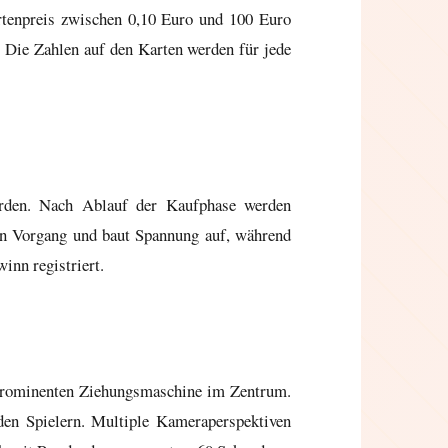
rtenpreis zwischen 0,10 Euro und 100 Euro
. Die Zahlen auf den Karten werden für jede
erden. Nach Ablauf der Kaufphase werden
en Vorgang und baut Spannung auf, während
winn registriert.
 prominenten Ziehungsmaschine im Zentrum.
den Spielern. Multiple Kameraperspektiven