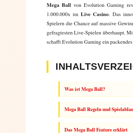
Mega Ball
von Evolution Gaming revol
Live Casino
1.000.000x im
. Das inno
Spielern die Chance auf massive Gewin
gefragtesten Live-Spielen überhaupt. M
schafft Evolution Gaming ein packendes
INHALTSVERZEI
Was ist Mega Ball?
Mega Ball Regeln und Spielabla
Das Mega Ball Feature erklärt