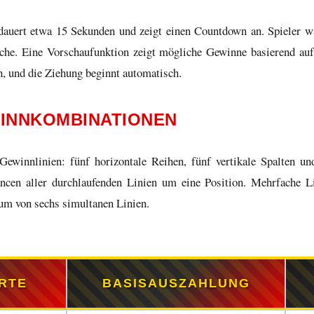
auert etwa 15 Sekunden und zeigt einen Countdown an. Spieler w
äche. Eine Vorschaufunktion zeigt mögliche Gewinne basierend au
h, und die Ziehung beginnt automatisch.
WINNKOMBINATIONEN
Gewinnlinien: fünf horizontale Reihen, fünf vertikale Spalten u
ancen aller durchlaufenden Linien um eine Position. Mehrfache L
m von sechs simultanen Linien.
ARTE
BASISAUSZAHLUNG