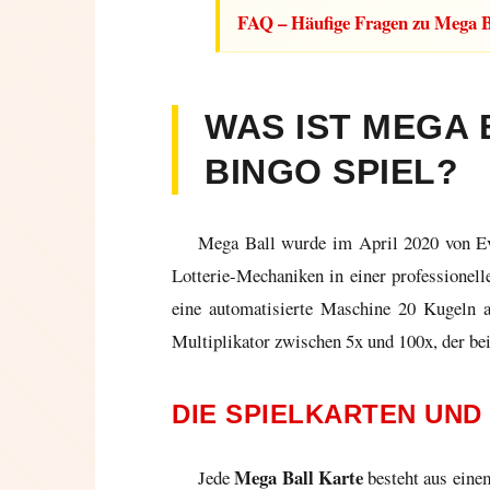
FAQ – Häufige Fragen zu Mega B
WAS IST MEGA 
BINGO SPIEL?
Mega Ball wurde im April 2020 von Evo
Lotterie-Mechaniken in einer professionel
eine automatisierte Maschine 20 Kugeln 
Multiplikator zwischen 5x und 100x, der b
DIE SPIELKARTEN UND
Mega Ball Karte
Jede
besteht aus einem