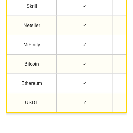
Skrill
✓
Neteller
✓
MiFinity
✓
Bitcoin
✓
Ethereum
✓
USDT
✓