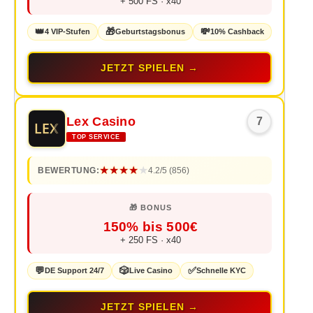
+ 500 FS · x40
👑
🎁
💸
4 VIP-Stufen
Geburtstagsbonus
10% Cashback
JETZT SPIELEN →
Lex Casino
7
TOP SERVICE
★★★★
★
4.2/5 (856)
150% bis 500€
+ 250 FS · x40
💬
🎲
✅
DE Support 24/7
Live Casino
Schnelle KYC
JETZT SPIELEN →