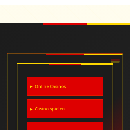
Online Casinos
Casino spielen