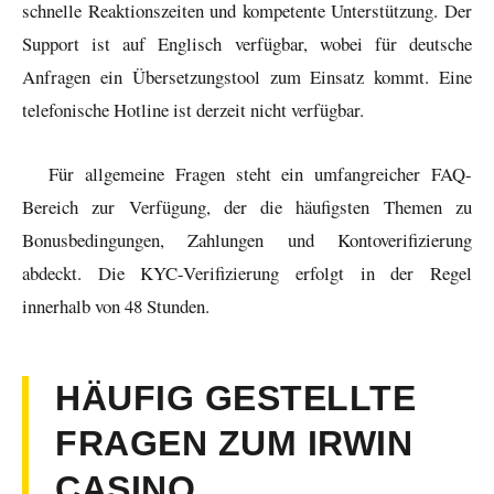
schnelle Reaktionszeiten und kompetente Unterstützung. Der
Support ist auf Englisch verfügbar, wobei für deutsche
Anfragen ein Übersetzungstool zum Einsatz kommt. Eine
telefonische Hotline ist derzeit nicht verfügbar.
Für allgemeine Fragen steht ein umfangreicher FAQ-
Bereich zur Verfügung, der die häufigsten Themen zu
Bonusbedingungen, Zahlungen und Kontoverifizierung
abdeckt. Die KYC-Verifizierung erfolgt in der Regel
innerhalb von 48 Stunden.
HÄUFIG GESTELLTE
FRAGEN ZUM IRWIN
CASINO