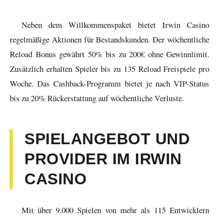
Neben dem Willkommenspaket bietet Irwin Casino
regelmäßige Aktionen für Bestandskunden. Der wöchentliche
Reload Bonus gewährt 50% bis zu 200€ ohne Gewinnlimit.
Zusätzlich erhalten Spieler bis zu 135 Reload Freispiele pro
Woche. Das Cashback-Programm bietet je nach VIP-Status
bis zu 20% Rückerstattung auf wöchentliche Verluste.
SPIELANGEBOT UND
PROVIDER IM IRWIN
CASINO
Mit über 9.000 Spielen von mehr als 115 Entwicklern