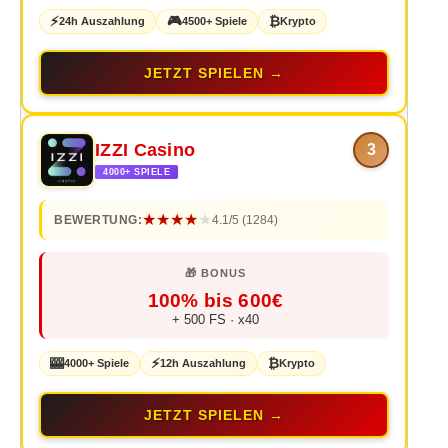
⚡
🎮
₿
24h Auszahlung
4500+ Spiele
Krypto
JETZT SPIELEN →
IZZI Casino
3
4000+ SPIELE
★★★★
★
4.1/5 (1284)
100% bis 600€
+ 500 FS · x40
🎰
⚡
₿
4000+ Spiele
12h Auszahlung
Krypto
JETZT SPIELEN →