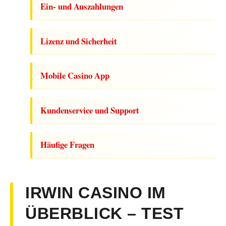
Ein- und Auszahlungen
Lizenz und Sicherheit
Mobile Casino App
Kundenservice und Support
Häufige Fragen
IRWIN CASINO IM
ÜBERBLICK – TEST