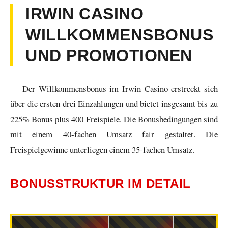
IRWIN CASINO
WILLKOMMENSBONUS
UND PROMOTIONEN
Der Willkommensbonus im Irwin Casino erstreckt sich
über die ersten drei Einzahlungen und bietet insgesamt bis zu
225% Bonus plus 400 Freispiele. Die Bonusbedingungen sind
mit einem 40-fachen Umsatz fair gestaltet. Die
Freispielgewinne unterliegen einem 35-fachen Umsatz.
BONUSSTRUKTUR IM DETAIL