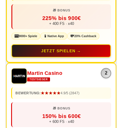
225% bis 900€
+ 400 FS · x40
🎰
📱
💸
9000+ Spiele
Native App
20% Cashback
JETZT SPIELEN →
Martin Casino
2
TESTSIEGER
★★★★★
4.9/5 (2847)
150% bis 600€
+ 600 FS · x40