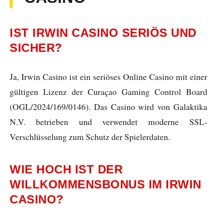
IST IRWIN CASINO SERIÖS UND
SICHER?
Ja, Irwin Casino ist ein seriöses Online Casino mit einer
gültigen Lizenz der Curaçao Gaming Control Board
(OGL/2024/169/0146). Das Casino wird von Galaktika
N.V. betrieben und verwendet moderne SSL-
Verschlüsselung zum Schutz der Spielerdaten.
WIE HOCH IST DER
WILLKOMMENSBONUS IM IRWIN
CASINO?