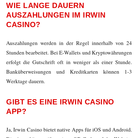
WIE LANGE DAUERN
AUSZAHLUNGEN IM IRWIN
CASINO?
Auszahlungen werden in der Regel innerhalb von 24
Stunden bearbeitet. Bei E-Wallets und Kryptowährungen
erfolgt die Gutschrift oft in weniger als einer Stunde.
Banküberweisungen und Kreditkarten können 1-3
Werktage dauern.
GIBT ES EINE IRWIN CASINO
APP?
Ja, Irwin Casino bietet native Apps für iOS und Android.