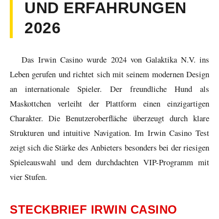
UND ERFAHRUNGEN
2026
Das Irwin Casino wurde 2024 von Galaktika N.V. ins
Leben gerufen und richtet sich mit seinem modernen Design
an internationale Spieler. Der freundliche Hund als
Maskottchen verleiht der Plattform einen einzigartigen
Charakter. Die Benutzeroberfläche überzeugt durch klare
Strukturen und intuitive Navigation. Im Irwin Casino Test
zeigt sich die Stärke des Anbieters besonders bei der riesigen
Spieleauswahl und dem durchdachten VIP-Programm mit
vier Stufen.
STECKBRIEF IRWIN CASINO