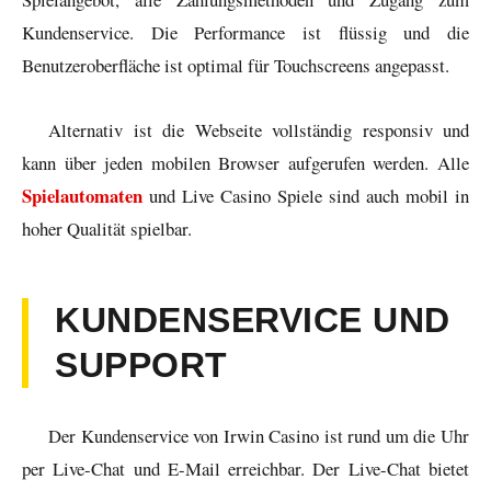
Kundenservice. Die Performance ist flüssig und die
Benutzeroberfläche ist optimal für Touchscreens angepasst.
Alternativ ist die Webseite vollständig responsiv und
kann über jeden mobilen Browser aufgerufen werden. Alle
Spielautomaten
und Live Casino Spiele sind auch mobil in
hoher Qualität spielbar.
KUNDENSERVICE UND
SUPPORT
Der Kundenservice von Irwin Casino ist rund um die Uhr
per Live-Chat und E-Mail erreichbar. Der Live-Chat bietet