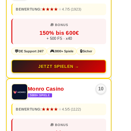
★★★★
★
4.7/5 (1923)
150% bis 600€
+ 500 FS · x40
💬
🎮
🔒
DE Support 24/7
3800+ Spiele
Sicher
JETZT SPIELEN →
Monro Casino
10
5000+ SPIELE
★★★★
★
4.5/5 (1122)