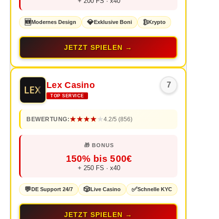
+ 200 FS · x40
🆕
💎
₿
Modernes Design
Exklusive Boni
Krypto
JETZT SPIELEN →
Lex Casino
7
TOP SERVICE
★★★★
★
4.2/5 (856)
150% bis 500€
+ 250 FS · x40
💬
🎲
✅
DE Support 24/7
Live Casino
Schnelle KYC
JETZT SPIELEN →