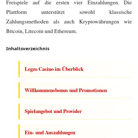
Freispiele auf die ersten vier Einzahlungen. Die
Plattform unterstützt sowohl klassische
Zahlungsmethoden als auch Kryptowährungen wie
Bitcoin, Litecoin und Ethereum.
Inhaltsverzeichnis
Legzo Casino im Überblick
Willkommensbonus und Promotionen
Spielangebot und Provider
Ein- und Auszahlungen