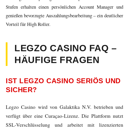
Stufen erhalten einen persönlichen Account Manager und
genießen bevorzugte Auszahlungsbearbeitung – ein deutlicher
Vorteil für High Roller.
LEGZO CASINO FAQ –
HÄUFIGE FRAGEN
IST LEGZO CASINO SERIÖS UND
SICHER?
Legzo Casino wird von Galaktika N.V. betrieben und
verfügt über eine Curaçao-Lizenz. Die Plattform nutzt
SSL-Verschlüsselung und arbeitet mit lizenzierten