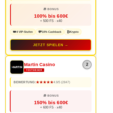
100% bis 600€
+ 500 FS · x40
👑
💸
₿
4 VIP-Stufen
10% Cashback
Krypto
JETZT SPIELEN →
Martin Casino
2
TESTSIEGER
★★★★★
4.9/5 (2847)
150% bis 600€
+ 600 FS · x40