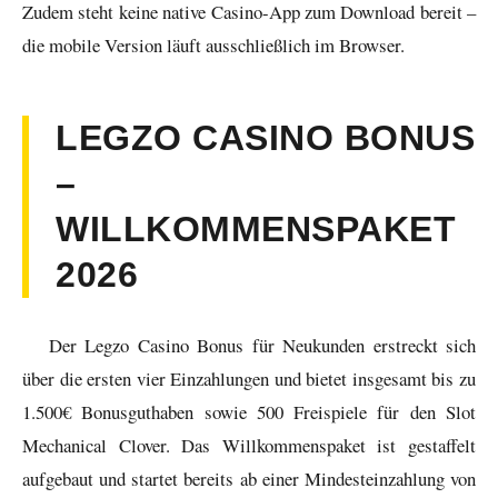
Zudem steht keine native Casino-App zum Download bereit –
die mobile Version läuft ausschließlich im Browser.
LEGZO CASINO BONUS
–
WILLKOMMENSPAKET
2026
Der Legzo Casino Bonus für Neukunden erstreckt sich
über die ersten vier Einzahlungen und bietet insgesamt bis zu
1.500€ Bonusguthaben sowie 500 Freispiele für den Slot
Mechanical Clover. Das Willkommenspaket ist gestaffelt
aufgebaut und startet bereits ab einer Mindesteinzahlung von