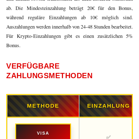
ab. Die Mindesteinzahlung beträgt 20€ für den Bonus,
während reguläre Einzahlungen ab 10€ möglich sind.
Auszahlungen werden innerhalb von 24-48 Stunden bearbeitet.
Für Krypto-Einzahlungen gibt es einen zusätzlichen 5%
Bonus.
VERFÜGBARE
ZAHLUNGSMETHODEN
METHODE
EINZAHLUNG
VISA
✅