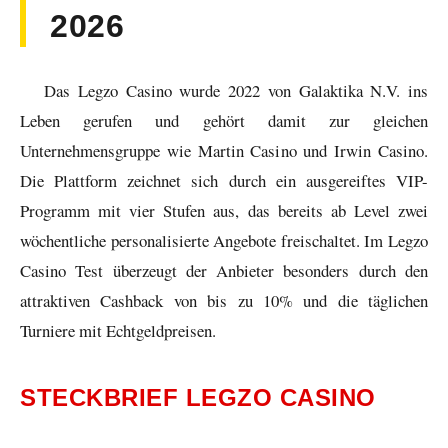
2026
Das Legzo Casino wurde 2022 von Galaktika N.V. ins
Leben gerufen und gehört damit zur gleichen
Unternehmensgruppe wie Martin Casino und Irwin Casino.
Die Plattform zeichnet sich durch ein ausgereiftes VIP-
Programm mit vier Stufen aus, das bereits ab Level zwei
wöchentliche personalisierte Angebote freischaltet. Im Legzo
Casino Test überzeugt der Anbieter besonders durch den
attraktiven Cashback von bis zu 10% und die täglichen
Turniere mit Echtgeldpreisen.
STECKBRIEF LEGZO CASINO