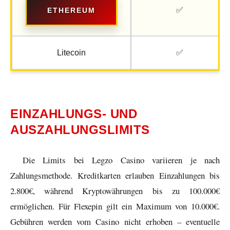
✅
ETHEREUM
Litecoin
✅
EINZAHLUNGS- UND
AUSZAHLUNGSLIMITS
Die Limits bei Legzo Casino variieren je nach
Zahlungsmethode. Kreditkarten erlauben Einzahlungen bis
2.800€, während Kryptowährungen bis zu 100.000€
ermöglichen. Für Flexepin gilt ein Maximum von 10.000€.
Gebühren werden vom Casino nicht erhoben – eventuelle