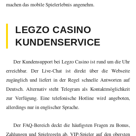
machen das mobile Spielerlebnis angenehm.
LEGZO CASINO
KUNDENSERVICE
Der Kundensupport bei Legzo Casino ist rund um die Uhr
erreichbar. Der Live-Chat ist direkt über die Webseite
zugänglich und liefert in der Regel schnelle Antworten auf
Deutsch. Alternativ steht Telegram als Kontaktmöglichkeit
zur Verfügung. Eine telefonische Hotline wird angeboten,
allerdings nur in englischer Sprache.
Der FAQ-Bereich deckt die häufigsten Fragen zu Bonus,
Zahlungen und Spielregeln ab. VIP-Spieler auf den obersten